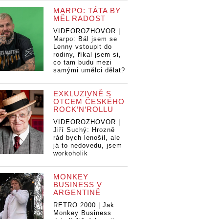
MARPO: TÁTA BY
MĚL RADOST
VIDEOROZHOVOR |
Marpo: Bál jsem se
Lenny vstoupit do
rodiny, říkal jsem si,
co tam budu mezi
samými umělci dělat?
EXKLUZIVNĚ S
OTCEM ČESKÉHO
ROCK’N’ROLLU
VIDEOROZHOVOR |
Jiří Suchý: Hrozně
rád bych lenošil, ale
já to nedovedu, jsem
workoholik
MONKEY
BUSINESS V
ARGENTINĚ
RETRO 2000 | Jak
Monkey Business