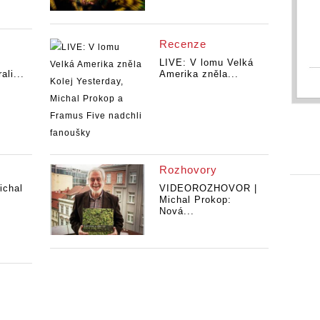
Recenze
LIVE: V lomu Velká
li...
Amerika zněla...
Rozhovory
chal
VIDEOROZHOVOR |
Michal Prokop:
Nová...