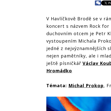
V Havlíčkově Brodě se v rá
koncert s názvem Rock for 
duchovním otcem je Petr Kl
vystoupením Michala Proko
jedné z nejvýznamnějších s
nejen pamětníky, ale i mlad
ještě písničkář
Václav Kou
Hromádko
Témata:
Michal Prokop
, F