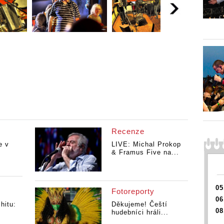
Recenze
e v
LIVE: Michal Prokop
& Framus Five na...
05
Fotoreporty
06
hitu:
Děkujeme! Čeští
08
hudebníci hráli...