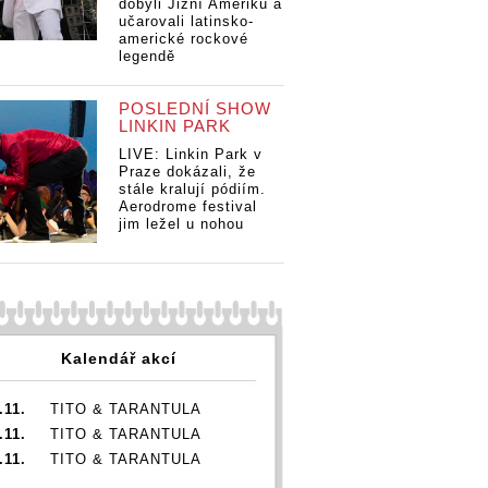
dobyli Jižní Ameriku a
učarovali latinsko-
americké rockové
legendě
POSLEDNÍ SHOW
LINKIN PARK
LIVE: Linkin Park v
Praze dokázali, že
stále kralují pódiím.
Aerodrome festival
jim ležel u nohou
Kalendář akcí
.11.
TITO & TARANTULA
.11.
TITO & TARANTULA
.11.
TITO & TARANTULA