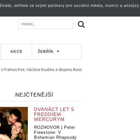
váte, sdílíme se svými partnery pro sociální média, inzerci a analýzy.
AKCE
ŽEBŘÍK
 s Framus Five, Václava Koubka a skupinu Bass
NEJČTENĚJŠÍ
DVANÁCT LET S
FREDDIEM
MERCURYM
ROZHOVOR | Peter
Freestone: V
Bohemian Rhapsody