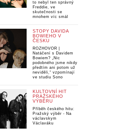
to nebyl ten správný
Freddie, ve
skutečnosti se
mnohem víc smál
STOPY DAVIDA
BOWIEHO V
ČESKU
ROZHOVOR |
Natáčení s Davidem
Bowiem? „Nic
podobného jsme nikdy
předtím ani potom už
neviděli,“ vzpomínají
ve studiu Sono
KULTOVNÍ HIT
PRAŽSKÉHO
VÝBĚRU
Příběh českého hitu:
Pražský výběr - Na
václavskym
Václaváku