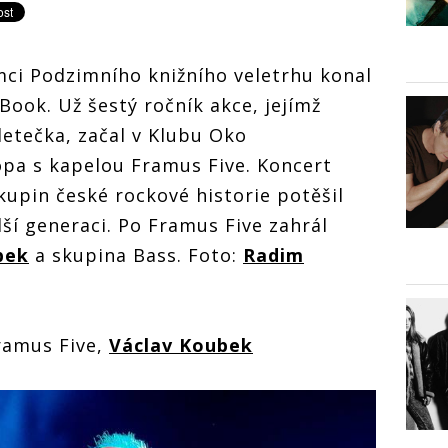
mci Podzimního knižního veletrhu konal
Book. Už šestý ročník akce, jejímž
etečka, začal v Klubu Oko
pa s kapelou Framus Five. Koncert
kupin české rockové historie potěšil
ší generaci. Po Framus Five zahrál
bek
a skupina Bass. Foto:
Radim
ramus Five,
Václav Koubek