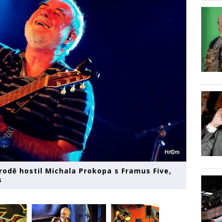
rodě hostil Michala Prokopa s Framus Five,
s