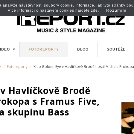
analýze návštěvnosti soubory cookie. Informace, jak tyto stránky použí
Rozumím
Více informací o nastavení cookies najdete
zde.
IDEO
FOTOREPORTY
BLOG
SOUTĚŽE
e
Fotoreporty
Klub Golden Eye v Havlíčkově Brodě hostil Michala Prokopa
 v Havlíčkově Brodě
rokopa s Framus Five,
a skupinu Bass