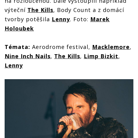
na rozloučenou. Dále vystoupili například
výteční
The Kills
, Body Count a z domácí
tvorby potěšila
Lenny
. Foto:
Marek
Holoubek
Témata:
Aerodrome festival,
Macklemore
,
Nine Inch Nails
,
The Kills
,
Limp Bizkit
,
Lenny