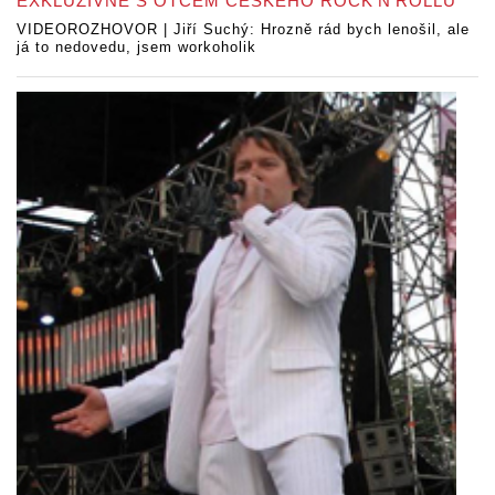
EXKLUZIVNĚ S OTCEM ČESKÉHO ROCK’N’ROLLU
VIDEOROZHOVOR | Jiří Suchý: Hrozně rád bych lenošil, ale
já to nedovedu, jsem workoholik