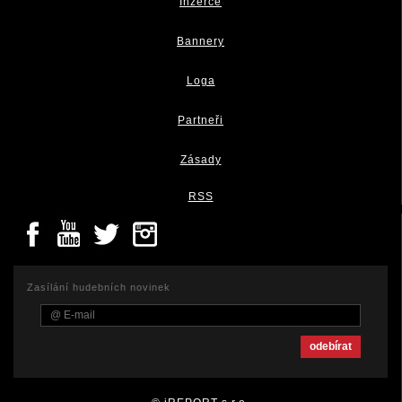
Inzerce
Bannery
Loga
Partneři
Zásady
RSS
Zasílání hudebních novinek