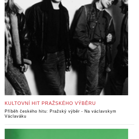
KULTOVNÍ HIT PRAŽSKÉHO VÝBĚRU
Příběh českého hitu: Pražský výběr - Na václavskym
Václaváku