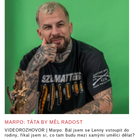
MARPO: TÁTA BY MĚL RADOST
VIDEOROZHOVOR | Marpo: Bál jsem se Lenny vstoupit do
rodiny, říkal jsem si, co tam budu mezi samými umělci dělat?