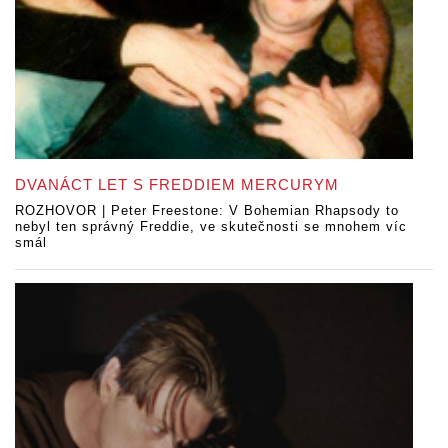
DVANÁCT LET S FREDDIEM MERCURYM
ROZHOVOR | Peter Freestone: V Bohemian Rhapsody to
nebyl ten správný Freddie, ve skutečnosti se mnohem víc
smál