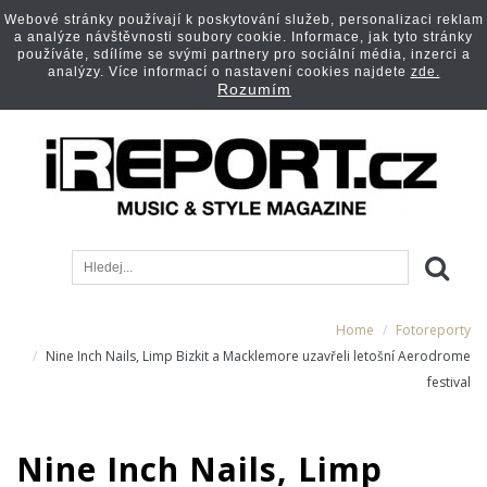
Webové stránky používají k poskytování služeb, personalizaci reklam
a analýze návštěvnosti soubory cookie. Informace, jak tyto stránky
používáte, sdílíme se svými partnery pro sociální média, inzerci a
analýzy. Více informací o nastavení cookies najdete
zde.
Rozumím
Home
Fotoreporty
Nine Inch Nails, Limp Bizkit a Macklemore uzavřeli letošní Aerodrome
festival
Nine Inch Nails, Limp