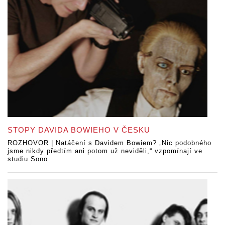
STOPY DAVIDA BOWIEHO V ČESKU
ROZHOVOR | Natáčení s Davidem Bowiem? „Nic podobného
jsme nikdy předtím ani potom už neviděli,“ vzpomínají ve
studiu Sono