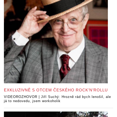
EXKLUZIVNĚ S OTCEM ČESKÉHO ROCK’N’ROLLU
VIDEOROZHOVOR | Jiří Suchý: Hrozně rád bych lenošil, ale
já to nedovedu, jsem workoholik