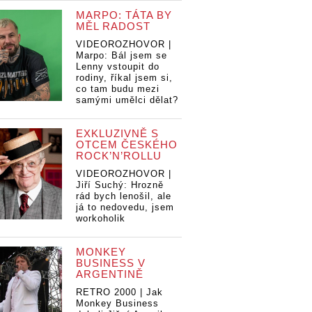
MARPO: TÁTA BY
MĚL RADOST
VIDEOROZHOVOR |
Marpo: Bál jsem se
Lenny vstoupit do
rodiny, říkal jsem si,
co tam budu mezi
samými umělci dělat?
EXKLUZIVNĚ S
OTCEM ČESKÉHO
ROCK’N’ROLLU
VIDEOROZHOVOR |
Jiří Suchý: Hrozně
rád bych lenošil, ale
já to nedovedu, jsem
workoholik
MONKEY
BUSINESS V
ARGENTINĚ
RETRO 2000 | Jak
Monkey Business