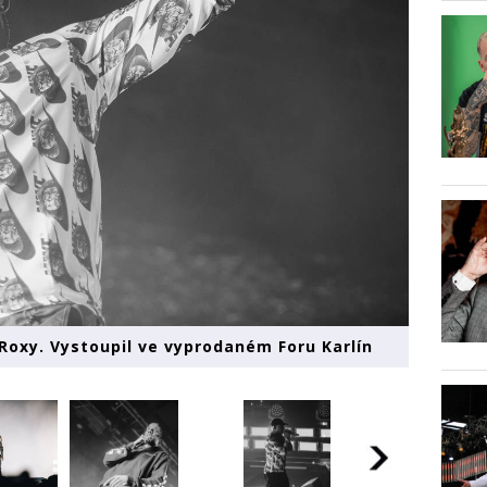
Roxy. Vystoupil ve vyprodaném Foru Karlín