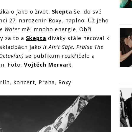
kalo jako o život.
Skepta
šel do své
ci 27. narozenin Roxy, naplno. Už jeho
e Water
měl mnoho energie. Obří
ly za to a
Skepta
diváky stále hecoval k
 skladbách jako
It Ain’t Safe, Praise The
Octavian)
se publikum rozkřičelo a
an. Foto:
Vojtěch Mervart
rlín, koncert, Praha, Roxy