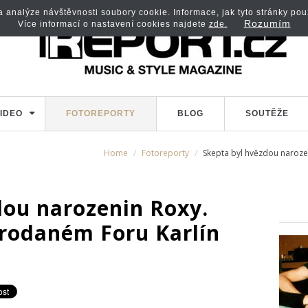
analýze návštěvnosti soubory cookie. Informace, jak tyto stránky použí
Rozumím
Více informací o nastavení cookies najdete
zde.
IDEO
FOTOREPORTY
BLOG
SOUTĚŽE
Home
Fotoreporty
Skepta byl hvězdou naroze
dou narozenin Roxy.
prodaném Foru Karlín