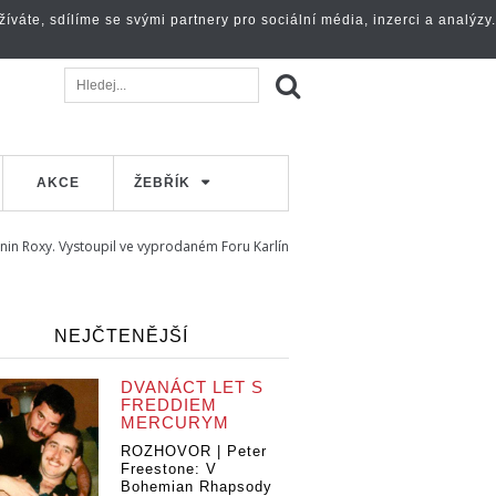
váte, sdílíme se svými partnery pro sociální média, inzerci a analýzy.
AKCE
ŽEBŘÍK
nin Roxy. Vystoupil ve vyprodaném Foru Karlín
NEJČTENĚJŠÍ
DVANÁCT LET S
FREDDIEM
MERCURYM
ROZHOVOR | Peter
Freestone: V
Bohemian Rhapsody