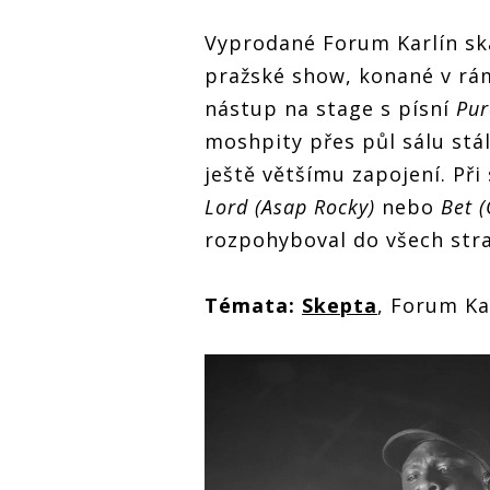
Vyprodané Forum Karlín ská
pražské show, konané v rám
nástup na stage s písní
Pur
moshpity přes půl sálu stá
ještě většímu zapojení. Při
Lord (Asap Rocky)
nebo
Bet (
rozpohyboval do všech str
Témata:
Skepta
, Forum Ka