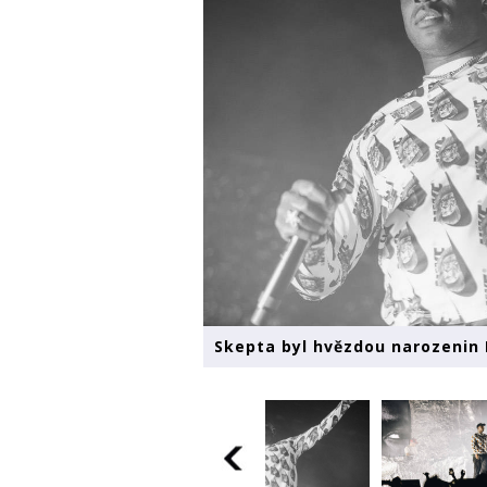
Skepta byl hvězdou narozenin 