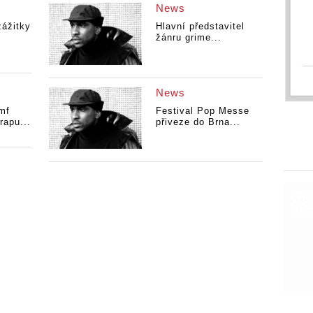
News
zážitky
Hlavní představitel
žánru grime...
News
mf
Festival Pop Messe
rapu...
přiveze do Brna...