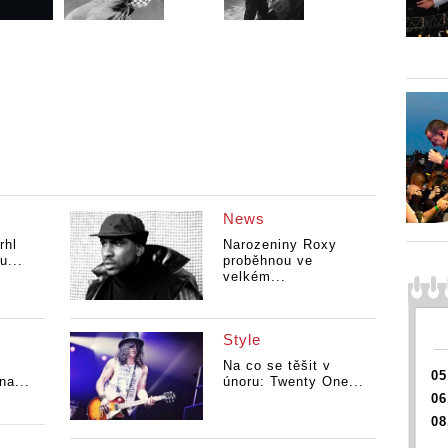
News
rhl
Narozeniny Roxy
u...
proběhnou ve
velkém...
Style
Na co se těšit v
05
na...
únoru: Twenty One...
06
08