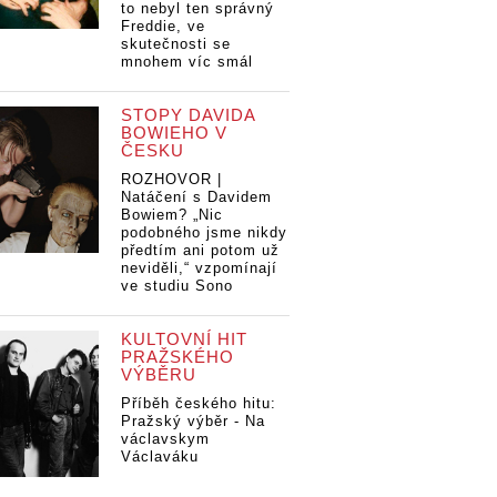
to nebyl ten správný
Freddie, ve
skutečnosti se
mnohem víc smál
STOPY DAVIDA
BOWIEHO V
ČESKU
ROZHOVOR |
Natáčení s Davidem
Bowiem? „Nic
podobného jsme nikdy
předtím ani potom už
neviděli,“ vzpomínají
ve studiu Sono
KULTOVNÍ HIT
PRAŽSKÉHO
VÝBĚRU
Příběh českého hitu:
Pražský výběr - Na
václavskym
Václaváku