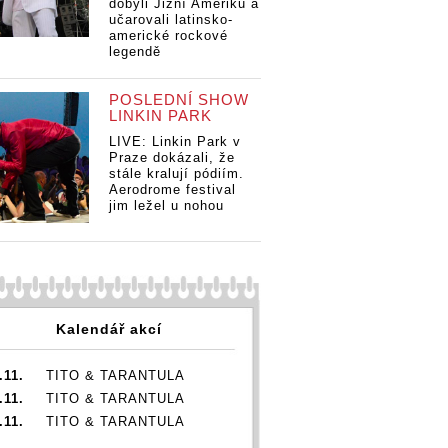
dobyli Jižní Ameriku a
učarovali latinsko-
americké rockové
legendě
POSLEDNÍ SHOW
LINKIN PARK
LIVE: Linkin Park v
Praze dokázali, že
stále kralují pódiím.
Aerodrome festival
jim ležel u nohou
Kalendář akcí
.11.
TITO & TARANTULA
.11.
TITO & TARANTULA
.11.
TITO & TARANTULA