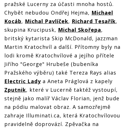
pražské Lucerny za účasti mnoha hostů.
Chybět nebudou Ondřej Hejma,
Michael
Kocáb
,
Michal Pavlíček
,
Richard Tesařík
,
skupina Krucipusk,
Michal Skořepa
,
britský kytarista Skip McDonald, jazzman
Martin Kratochvíl a další. Přítomny byly na
lodi kromě Kratochvílové a jejího přítele
Jiřího "George" Hrubeše (bubeníka
Pražského výběru) také Tereza Rays alias
Electric Lady
a Aneta Práglová z kapely
Zputnik
, které v Lucerně taktéž vystoupí,
stejně jako malíř Václav Florian, jenž bude
na pódiu malovat obraz. A samozřejmě
zahraje Illuminati.ca, která Kratochvílovou
pravidelně doprovází. Zpěvačka na