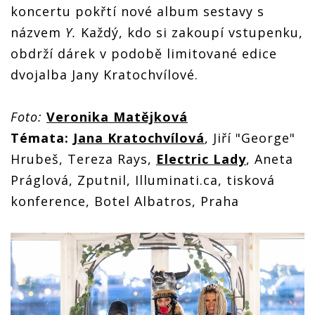
koncertu pokřtí nové album sestavy s
názvem
Y.
Každý, kdo si zakoupí vstupenku,
obdrží dárek v podobě limitované edice
dvojalba Jany Kratochvílové.
Foto:
Veronika Matějková
Témata:
Jana Kratochvílová
, Jiří "George"
Hrubeš, Tereza Rays,
Electric Lady
, Aneta
Práglová, Zputnil, Illuminati.ca, tisková
konference, Botel Albatros, Praha