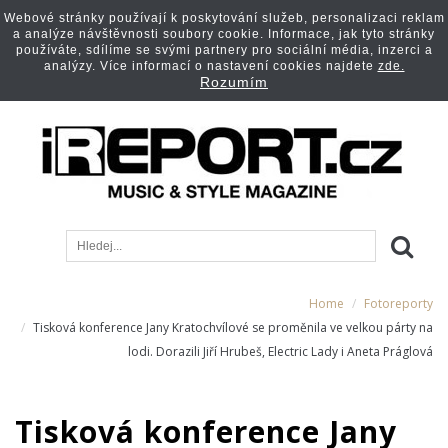
Webové stránky používají k poskytování služeb, personalizaci reklam
a analýze návštěvnosti soubory cookie. Informace, jak tyto stránky
používáte, sdílíme se svými partnery pro sociální média, inzerci a
analýzy. Více informací o nastavení cookies najdete
zde.
Rozumím
Home
Fotoreporty
Tisková konference Jany Kratochvílové se proměnila ve velkou párty na
lodi. Dorazili Jiří Hrubeš, Electric Lady i Aneta Práglová
Tisková konference Jany