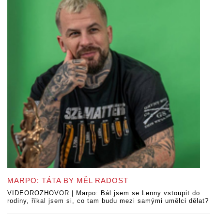
MARPO: TÁTA BY MĚL RADOST
VIDEOROZHOVOR | Marpo: Bál jsem se Lenny vstoupit do
rodiny, říkal jsem si, co tam budu mezi samými umělci dělat?