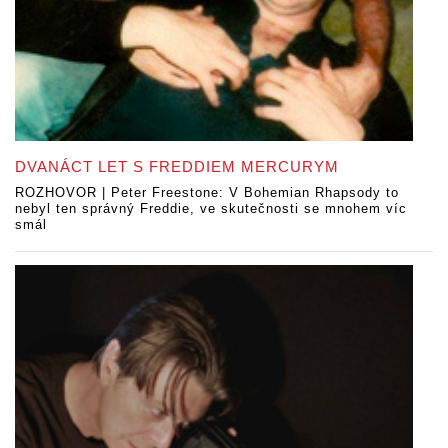
DVANÁCT LET S FREDDIEM MERCURYM
ROZHOVOR | Peter Freestone: V Bohemian Rhapsody to
nebyl ten správný Freddie, ve skutečnosti se mnohem víc
smál