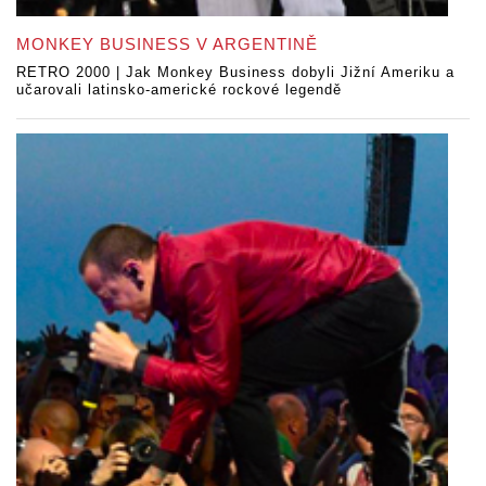
MONKEY BUSINESS V ARGENTINĚ
RETRO 2000 | Jak Monkey Business dobyli Jižní Ameriku a
učarovali latinsko-americké rockové legendě