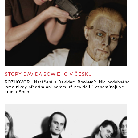
STOPY DAVIDA BOWIEHO V ČESKU
ROZHOVOR | Natáčení s Davidem Bowiem? „Nic podobného
jsme nikdy předtím ani potom už neviděli,“ vzpomínají ve
studiu Sono