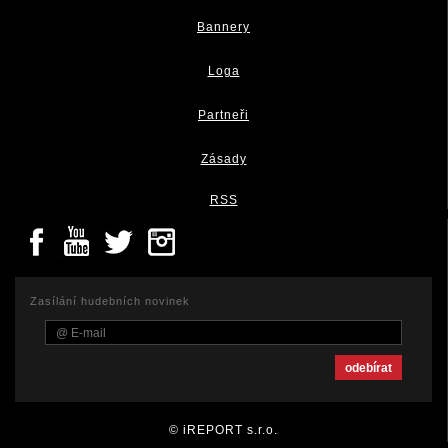
Bannery
Loga
Partneři
Zásady
RSS
Zasílání hudebních novinek
© iREPORT s.r.o.