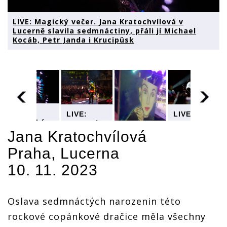
LIVE: Magický večer. Jana Kratochvílová v
Lucerně slavila sedmnáctiny, přáli jí Michael
Kocáb, Petr Janda i Krucipüsk
LIVE:
LIVE:
LIVE:
Magický
Magický
Magický
večer.
večer.
večer.
Jana Kratochvílová
Jana
Jana
Jana
lová
Praha, Lucerna
Kratochvílová
Kratochvílová
Kratochvílov
v Lucerně
v Lucerně
v Lucerně
10. 11. 2023
slavila
slavila
slavila
LIVE:
ny,
sedmnáctiny,
sedmnáctiny,
sedmnáctiny,
Magický
přáli jí
přáli jí
přáli jí
večer.
Michael
Michael
Michael
Jana
Oslava sedmnáctých narozenin této
Kocáb,
Kocáb,
Kocáb,
Kratochvílová
Petr
Petr
Petr
rockové copánkové dračice měla všechny
v Lucerně
Janda i
Janda i
Janda i
slavila