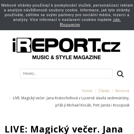
Webové stránky používají k poskytování služeb, personalizaci reklam
a analýze návštěvnosti soubory cookie. Informace, jak tyto stránky
používáte, sdílíme se svými partnery pro sociální média, inzerci a
analýzy. Více informací o nastavení cookies najdete
zde.
Rozumím
Home
Články
Recenze
LIVE: Magický večer. Jana Kratochvílová v Lucerně slavila sedmnáctiny,
přáli jí Michael Kocáb, Petr Janda i Krucipüsk
LIVE: Magický večer. Jana