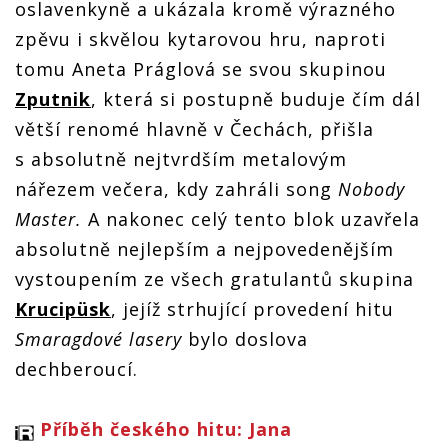
oslavenkyně a ukázala kromě výrazného
zpěvu i skvělou kytarovou hru, naproti
tomu Aneta Práglová se svou skupinou
Zputnik
, která si postupně buduje čím dál
větší renomé hlavně v Čechách, přišla
s absolutně nejtvrdším metalovým
nářezem večera, kdy zahráli song
Nobody
Master.
A nakonec celý tento blok uzavřela
absolutně nejlepším a nejpovedenějším
vystoupením ze všech gratulantů skupina
Krucipüsk
, jejíž strhující provedení hitu
Smaragdové lasery
bylo doslova
dechberoucí.
Příběh českého hitu: Jana