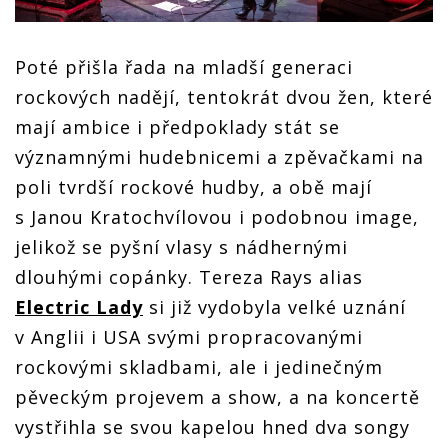
Poté přišla řada na mladší generaci
rockových nadějí, tentokrát dvou žen, které
mají ambice i předpoklady stát se
významnými hudebnicemi a zpěvačkami na
poli tvrdší rockové hudby, a obě mají
s Janou Kratochvílovou i podobnou image,
jelikož se pyšní vlasy s nádhernými
dlouhými copánky. Tereza Rays alias
Electric Lady
si již vydobyla velké uznání
v Anglii i USA svými propracovanými
rockovými skladbami, ale i jedinečným
pěveckým projevem a show, a na koncertě
vystřihla se svou kapelou hned dva songy