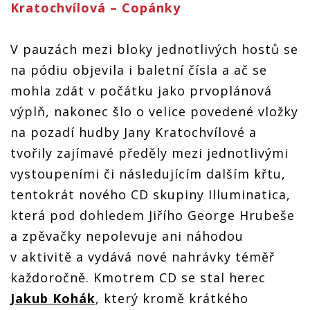
Kratochvílová – Copánky
V pauzách mezi bloky jednotlivých hostů se
na pódiu objevila i baletní čísla a ač se
mohla zdát v počátku jako prvoplánová
výplň, nakonec šlo o velice povedené vložky
na pozadí hudby Jany Kratochvílové a
tvořily zajímavé předěly mezi jednotlivými
vystoupeními či následujícím dalším křtu,
tentokrát nového CD skupiny Illuminatica,
která pod dohledem Jiřího George Hrubeše
a zpěvačky nepolevuje ani náhodou
v aktivitě a vydává nové nahrávky téměř
každoročně. Kmotrem CD se stal herec
Jakub Kohák
, který kromě krátkého