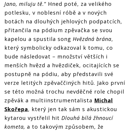
Jano, miluju tě.
“ Hned poté, za velikého
potlesku, v noblesní róbě a v nových
botách na dlouhých jehlových podpatcích,
přitančila na pódium zpěvačka se svou
kapelou a spustila song
Hvězdná brána
,
který symbolicky odkazoval k tomu, co
bude následovat – množství větších i
menších hvězd a hvězdiček, ocitajících se
postupně na pódiu, aby představili své
verze letitých zpěvaččiných hitů. Jako první
se této možná trochu nevděčné role chopil
zpěvák a multiinstrumentalista
Michal
Skořepa
, který jen tak sám s akustickou
kytarou vystřelil hit
Dlouhá bílá žhnoucí
kometa,
a to takovým způsobem, že