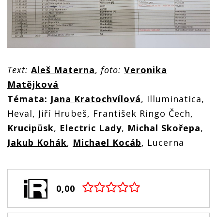
Text:
Aleš Materna
,
foto:
Veronika
Matějková
Témata:
Jana Kratochvílová
, Illuminatica,
Heval, Jiří Hrubeš, František Ringo Čech,
Krucipüsk
,
Electric Lady
,
Michal Skořepa
,
Jakub Kohák
,
Michael Kocáb
, Lucerna
0,00