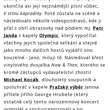
ukončila asi její nejznámější písní vůbec,
V stínu kapradiny
. Poté zůstala na scéně a
následovalo několik videopozdravů, kde ji
přál z obří obrazovky nad pódiem mj.
Petr
Janda
z kapely
Olympic
, který vypočítal
všechny jejich společná setkání a stejně
jako mnoho dalších hostů vyjádřil ono
kouzelné - Jano, miluji tě. Následoval křest
vinylového dvojalba
Now
& Then
, kterého se
kromě zástupců vydavatelství zhostil
Michael Kocáb
, dlouholetý souputník a
spoluhráč v kapele
Pražský výběr
Janina
přítele Jiřího George Hrubeše (který
ostatně celý tento narozeninový koncert
vymyslel a spoluorganizoval) a po