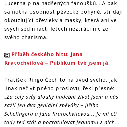
Lucerna plná nadšených fanoušků... A pak
samotná osobnost pěvecké bohyně, střídají
okouzlující převleky a masky, která ani ve
svých sedmnácti letech neztrácí nic ze
svého charisma.
Příběh českého hitu: Jana
Kratochvílová – Publikum tvé jsem já
Fratišek Ringo Čech to na úvod svého, jak
jinak než vtipného proslovu, řekl přesně:
„
Za celý svůj dlouhý hudební život jsem u nás
zažil jen dva geniální zpěváky – Jiřího
Schelingera a Janu Kratochvílovou... Je mi ctí
tady teď stát a pogratulovat jednomu z nich...