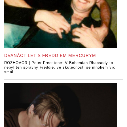
DVANÁCT LET S FREDDIEM MERCURYM
ROZHOVOR | Peter Freestone: V Bohemian Rhapsody to
nebyl ten správný Freddie, ve skutečnosti se mnohem víc
smál