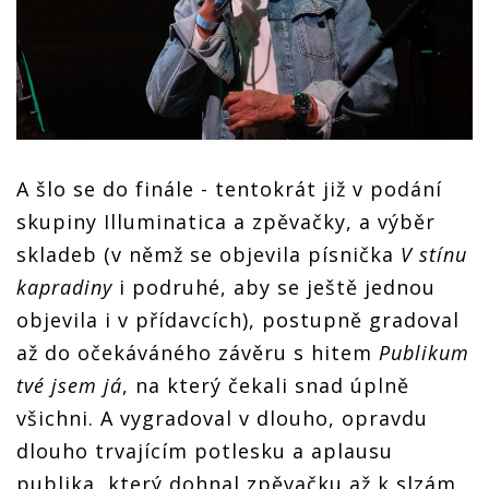
A šlo se do finále - tentokrát již v podání
skupiny Illuminatica a zpěvačky, a výběr
skladeb (v němž se objevila písnička
V stínu
kapradiny
i podruhé, aby se ještě jednou
objevila i v přídavcích), postupně gradoval
až do očekáváného závěru s hitem
Publikum
tvé jsem já
, na který čekali snad úplně
všichni. A vygradoval v dlouho, opravdu
dlouho trvajícím potlesku a aplausu
publika, který dohnal zpěvačku až k slzám,