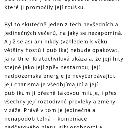
které ji promočily její roušku.
Byl to skutečně jeden z těch nevšedních a
jedinečných večerů, na jaký se nezapomíná.
A již se asi ani nikdy (vzhledem k věku
většiny hostů i publika) nebude opakovat.
Jana Uriel Kratochvílová ukázala, že její hity
stejně jako její zpěv nestárnou, její
nadpozemská energie je nevyčerpávající,
její charisma je všeobjímající a její
publikum ji přesně takovou miluje, i přes
všechny její roztodivné převleky a změny
vizáže. Právě v tom je jedinečná a
nenapodobitelná – kombinace
nadčasového hlasu, síly osobnosti a