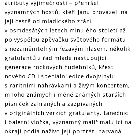
atributy výjimečnosti – přehršel
Krucipüsk
Krucipüsk
Krucipüsk
sedmnáctiny,
přáli jí
významných hostů, kteří Janu provázeli na
Michael
její cestě od mladického zrání
Kocáb,
Petr
v osmdesátých letech minulého století až
Janda i
Krucipüsk
po vyspělou zpěvačku světového formátu
s nezaměnitelným řezavým hlasem, několik
gratulantů z řad mladé nastupující
generace rockových hudebníků, křest
nového CD i speciální edice dvojvinylu
s raritními nahrávkami a živým koncertem,
mnoho známých i méně známých starších
písniček zahraných a zazpívaných
v originálních verzích gratulanty, tanečníci
i baletní vložka, významný malíř malující na
okraji pódia naživo její portrét, narvaná