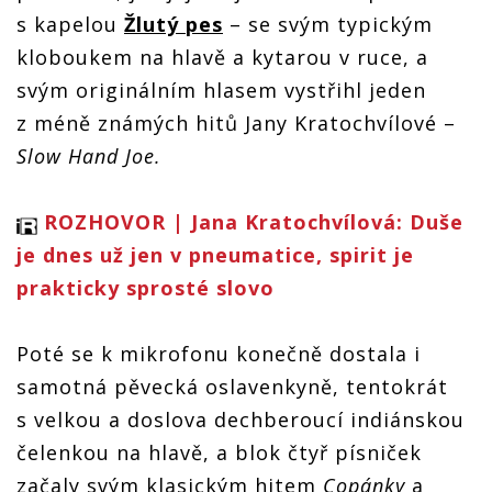
s kapelou
Žlutý pes
– se svým typickým
kloboukem na hlavě a kytarou v ruce, a
svým originálním hlasem vystřihl jeden
z méně známých hitů Jany Kratochvílové –
Slow Hand Joe.
ROZHOVOR | Jana Kratochvílová: Duše
je dnes už jen v pneumatice, spirit je
prakticky sprosté slovo
Poté se k mikrofonu konečně dostala i
samotná pěvecká oslavenkyně, tentokrát
s velkou a doslova dechberoucí indiánskou
čelenkou na hlavě, a blok čtyř písniček
začaly svým klasickým hitem
Copánky
a