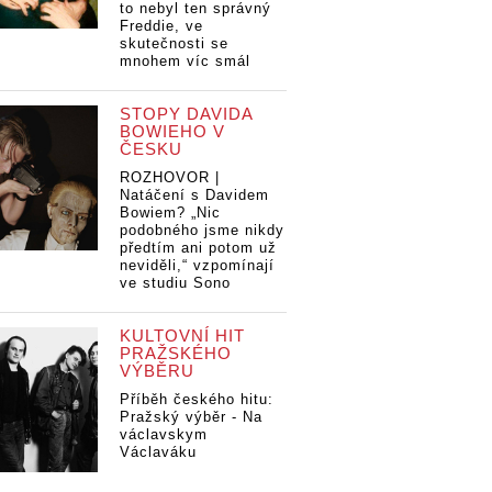
to nebyl ten správný
Freddie, ve
skutečnosti se
mnohem víc smál
STOPY DAVIDA
BOWIEHO V
ČESKU
ROZHOVOR |
Natáčení s Davidem
Bowiem? „Nic
podobného jsme nikdy
předtím ani potom už
neviděli,“ vzpomínají
ve studiu Sono
KULTOVNÍ HIT
PRAŽSKÉHO
VÝBĚRU
Příběh českého hitu:
Pražský výběr - Na
václavskym
Václaváku