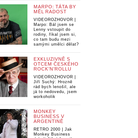
MARPO: TÁTA BY
MĚL RADOST
VIDEOROZHOVOR |
Marpo: Bál jsem se
Lenny vstoupit do
rodiny, říkal jsem si,
co tam budu mezi
samými umělci dělat?
EXKLUZIVNĚ S
OTCEM ČESKÉHO
ROCK’N’ROLLU
VIDEOROZHOVOR |
Jiří Suchý: Hrozně
rád bych lenošil, ale
já to nedovedu, jsem
workoholik
MONKEY
BUSINESS V
ARGENTINĚ
RETRO 2000 | Jak
Monkey Business