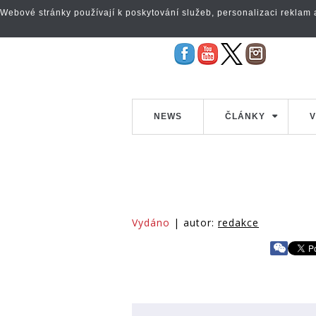
Webové stránky používají k poskytování služeb, personalizaci reklam a 
NEWS
ČLÁNKY
V
Vydáno
| autor:
redakce