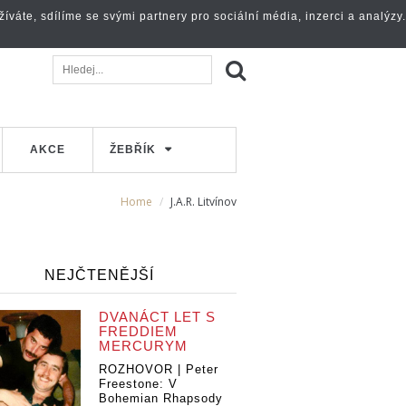
váte, sdílíme se svými partnery pro sociální média, inzerci a analýzy.
AKCE
ŽEBŘÍK
Home
J.A.R. Litvínov
NEJČTENĚJŠÍ
DVANÁCT LET S
FREDDIEM
MERCURYM
ROZHOVOR | Peter
Freestone: V
Bohemian Rhapsody