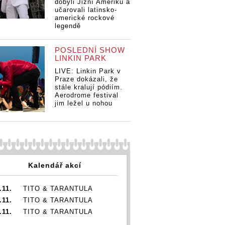
dobyli Jižní Ameriku a
učarovali latinsko-
americké rockové
legendě
POSLEDNÍ SHOW
LINKIN PARK
LIVE: Linkin Park v
Praze dokázali, že
stále kralují pódiím.
Aerodrome festival
jim ležel u nohou
Kalendář akcí
.11.
TITO & TARANTULA
.11.
TITO & TARANTULA
.11.
TITO & TARANTULA