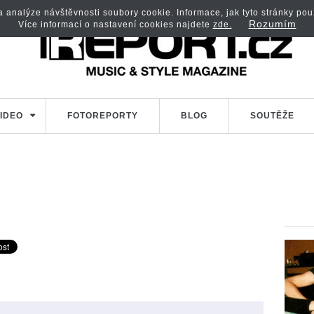
analýze návštěvnosti soubory cookie. Informace, jak tyto stránky použí
Rozumím
Více informací o nastavení cookies najdete
zde.
IDEO
FOTOREPORTY
BLOG
SOUTĚŽE