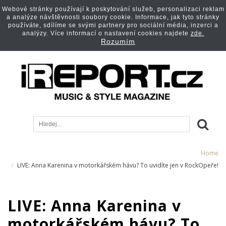
Webové stránky používají k poskytování služeb, personalizaci reklam
a analýze návštěvnosti soubory cookie. Informace, jak tyto stránky
používáte, sdílíme se svými partnery pro sociální média, inzerci a
analýzy. Více informací o nastavení cookies najdete
zde.
Rozumím
Home
LIVE: Anna Karenina v motorkářském hávu? To uvidíte jen v RockOpeře!
LIVE: Anna Karenina v
motorkářském hávu? To