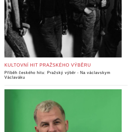
KULTOVNÍ HIT PRAŽSKÉHO VÝBĚRU
Příběh českého hitu: Pražský výběr - Na václavskym
Václaváku