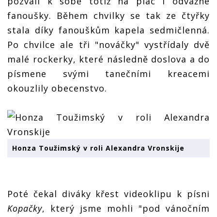
pozvali k sobě totiž na plac i odvážné
fanoušky. Během chvilky se tak ze čtyřky
stala díky fanouškům kapela sedmičlenná.
Po chvilce ale tři "nováčky" vystřídaly dvě
malé rockerky, které následně doslova a do
písmene svými tanečními kreacemi
okouzlily obecenstvo.
Honza Toužimský v roli Alexandra Vronskije
Poté čekal diváky křest videoklipu k písni
Kopačky
, který jsme mohli "pod vánočním