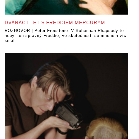
DVANÁCT LET S FREDDIEM MERCURYM
ROZHOVOR | Peter Freestone: V Bohemian Rhapsody to
nebyl ten správný Freddie, ve skutečnosti se mnohem víc
smál