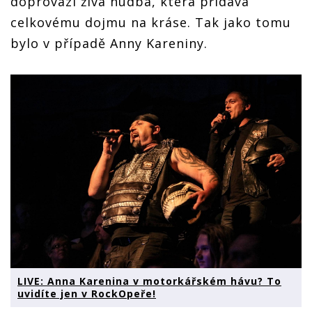
doprovází živá hudba, která přidává
celkovému dojmu na kráse. Tak jako tomu
bylo v případě Anny Kareniny.
LIVE: Anna Karenina v motorkářském hávu? To
uvidíte jen v RockOpeře!