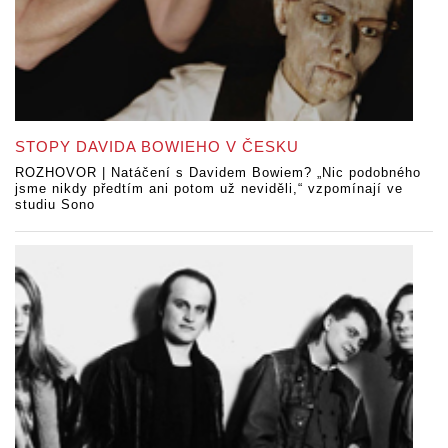
STOPY DAVIDA BOWIEHO V ČESKU
ROZHOVOR | Natáčení s Davidem Bowiem? „Nic podobného
jsme nikdy předtím ani potom už neviděli,“ vzpomínají ve
studiu Sono