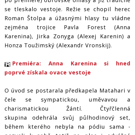
po premiéře) obrovské ohlasy a již tradičně
se tleskalo vestoje. Režie se chopil herec
Roman Štolpa a úžasnými hlasy tu vládne
zejména trojice Pavla Forest (Anna
Karenina), Jirka Zonyga (Alexej Karenin) a
Honza Toužimský (Alexandr Vronskij).
Premiéra: Anna Karenina si hned
poprvé získala ovace vestoje
O úvod se postarala předkapela Matahari v
čele se sympatickou, uměvavou a
charismatickou Žántí. Čtyřčlenná
skupina odehrála svůj půlhodinový set,
během kterého nebyla na pódiu sama -