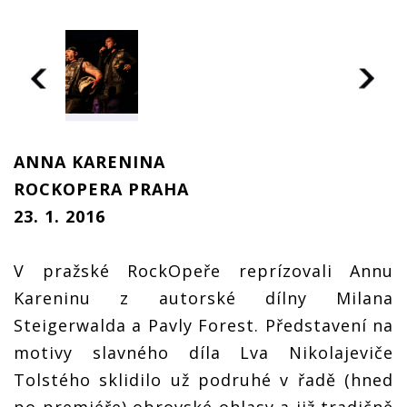
LIVE: Anna
Karenina v
ANNA KARENINA
motorkářském
hávu? To
ROCKOPERA PRAHA
uvidíte jen v
RockOpeře!
23. 1. 2016
V pražské RockOpeře reprízovali Annu
Kareninu z autorské dílny Milana
Steigerwalda a Pavly Forest. Představení na
motivy slavného díla Lva Nikolajeviče
Tolstého sklidilo už podruhé v řadě (hned