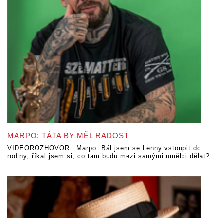
MARPO: TÁTA BY MĚL RADOST
VIDEOROZHOVOR | Marpo: Bál jsem se Lenny vstoupit do
rodiny, říkal jsem si, co tam budu mezi samými umělci dělat?