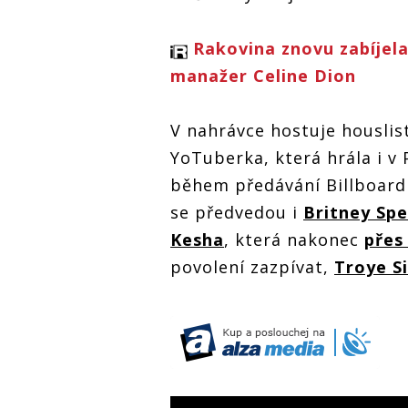
Rakovina znovu zabíjela
manažer Celine Dion
V nahrávce hostuje housli
YoTuberka, která hrála i v 
během předávání Billboard 
se předvedou i
Britney Spe
Kesha
, která nakonec
přes
povolení zazpívat,
Troye S