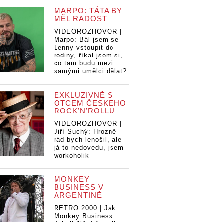
MARPO: TÁTA BY
MĚL RADOST
VIDEOROZHOVOR |
Marpo: Bál jsem se
Lenny vstoupit do
rodiny, říkal jsem si,
co tam budu mezi
samými umělci dělat?
EXKLUZIVNĚ S
OTCEM ČESKÉHO
ROCK’N’ROLLU
VIDEOROZHOVOR |
Jiří Suchý: Hrozně
rád bych lenošil, ale
já to nedovedu, jsem
workoholik
MONKEY
BUSINESS V
ARGENTINĚ
RETRO 2000 | Jak
Monkey Business