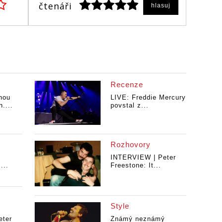
čtenáři
hlasuj
Recenze
nou
LIVE: Freddie Mercury
....
povstal z...
Rozhovory
INTERVIEW | Peter
...
Freestone: It...
Style
ter
Známý neznámý