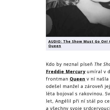
AUDIO: The Show Must Go On! C
Queen
Kdo by neznal píseň
The Sh
Freddie Mercury
umíral v d
frontman
Queen
v ní našla
odešel manžel a zároveň je
léta bojoval s rakovinou. S
let, Angélil při ní stál po c
a všechny svoje srdcervoucí