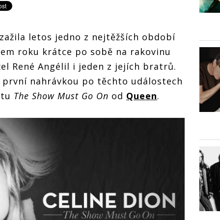
zažila letos jedno z nejtěžších období
tkem roku krátce po sobě na rakovinu
l René Angélil i jeden z jejích bratrů.
ejí první nahrávkou po těchto událostech
itu
The Show Must Go On
od
Queen
.