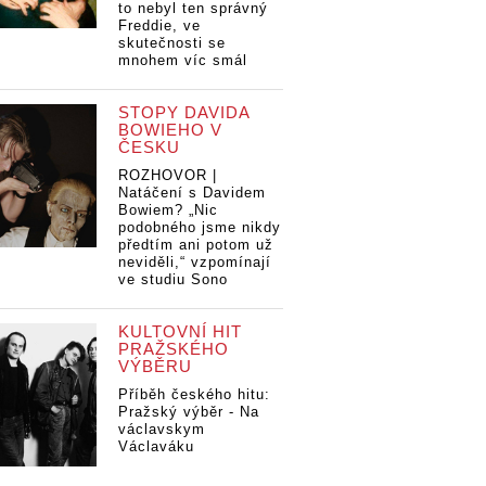
to nebyl ten správný
Freddie, ve
skutečnosti se
mnohem víc smál
STOPY DAVIDA
BOWIEHO V
ČESKU
ROZHOVOR |
Natáčení s Davidem
Bowiem? „Nic
podobného jsme nikdy
předtím ani potom už
neviděli,“ vzpomínají
ve studiu Sono
KULTOVNÍ HIT
PRAŽSKÉHO
VÝBĚRU
Příběh českého hitu:
Pražský výběr - Na
václavskym
Václaváku