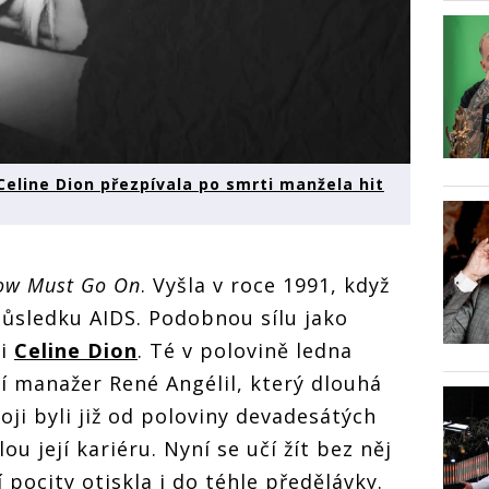
eline Dion přezpívala po smrti manžela hit
ow Must Go On
. Vyšla v roce 1991, když
ůsledku AIDS. Podobnou sílu jako
 i
Celine Dion
. Té v polovině ledna
jí manažer René Angélil, který dlouhá
voji byli již od poloviny devadesátých
elou její kariéru. Nyní se učí žít bez něj
 pocity otiskla i do téhle předělávky.