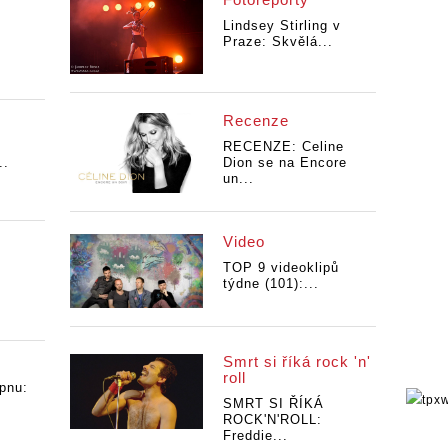
,
Lindsey Stirling v
Praze: Skvělá...
Recenze
RECENZE: Celine
..
Dion se na Encore
un...
Video
TOP 9 videoklipů
týdne (101):...
Smrt si říká rock 'n'
roll
pnu:
SMRT SI ŘÍKÁ
ROCK'N'ROLL:
Freddie...