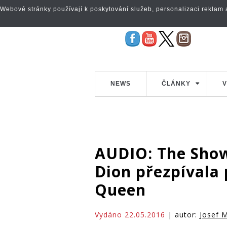
Webové stránky používají k poskytování služeb, personalizaci reklam a 
NEWS
ČLÁNKY
V
AUDIO: The Show
Dion přezpívala 
Queen
Vydáno 22.05.2016
| autor:
Josef M