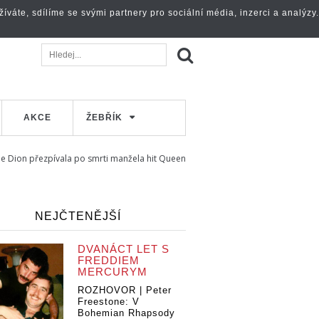
váte, sdílíme se svými partnery pro sociální média, inzerci a analýzy.
AKCE
ŽEBŘÍK
e Dion přezpívala po smrti manžela hit Queen
NEJČTENĚJŠÍ
DVANÁCT LET S
FREDDIEM
MERCURYM
ROZHOVOR | Peter
Freestone: V
Bohemian Rhapsody