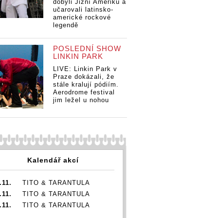
dobyli Jižní Ameriku a
učarovali latinsko-
americké rockové
legendě
POSLEDNÍ SHOW
LINKIN PARK
LIVE: Linkin Park v
Praze dokázali, že
stále kralují pódiím.
Aerodrome festival
jim ležel u nohou
Kalendář akcí
.11.
TITO & TARANTULA
.11.
TITO & TARANTULA
.11.
TITO & TARANTULA