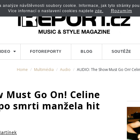
analýze návštěvnosti soubory cookie. Informace, jak tyto stránky použí
Rozumím
Více informací o nastavení cookies najdete
zde.
IDEO
FOTOREPORTY
BLOG
SOUTĚŽE
Home
Multimédia
Audio
AUDIO: The Show Must Go On! Celin
 Must Go On! Celine
po smrti manžela hit
artínek