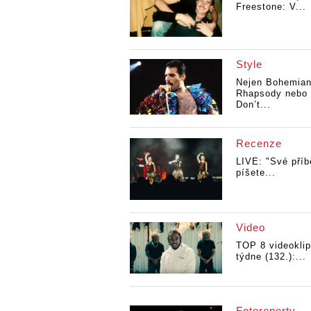
Freestone: V...
Style
Nejen Bohemia
Rhapsody nebo
Don’t...
Recenze
LIVE: "Své příb
píšete...
Video
TOP 8 videokli
týdne (132.):...
Fotoreporty