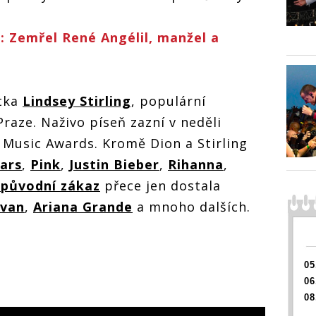
: Zemřel René Angélil, manžel a
stka
Lindsey Stirling
, populární
Praze. Naživo píseň zazní v neděli
Music Awards. Kromě Dion a Stirling
ars
,
Pink
,
Justin Bieber
,
Rihanna
,
 původní zákaz
přece jen dostala
ivan
,
Ariana Grande
a mnoho dalších.
05
06
08