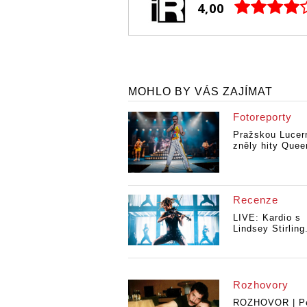
4,00
MOHLO BY VÁS ZAJÍMAT
Fotoreporty
Pražskou Lucer
zněly hity Queen
Recenze
LIVE: Kardio s
Lindsey Stirling.
Rozhovory
ROZHOVOR | Pe