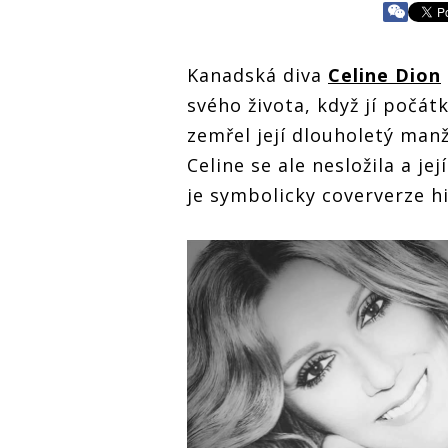
Kanadská diva
Celine Dion
svého života, když jí počá
zemřel její dlouholetý manže
Celine se ale nesložila a j
je symbolicky coververze h