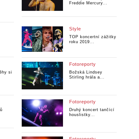
Freddie Mercury...
Style
n
TOP koncertní zážitky
roku 2019...
Fotoreporty
ěhy si
Božská Lindsey
Stirling hrála a...
Fotoreporty
pů
Druhý koncert tančící
houslistky...
Fotoreporty