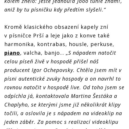
kolem znělo: ´Ještě jednou!´a ´Jooo tuhle znám!´,
aniž by tu písničku kdy předtím slyšeli.“
Kromě klasického obsazení kapely zní
v písničce Prší a leje jako z konve také
harmonika, kontrabas, housle, perkuse,
piano
, valcha, banjo...
„S nápadem natočit
celou píseň živě v hospodě přišel náš
producent Igor Ochepovsky. Chtěla jsem mít v
písni autentické zvuky hospody a on navrhl to
rovnou natočit v hospodě live. Od toho jsem se
odpíchla já, kontaktovala Martina Šestáka a
Chaplyho, se kterými jsme již několikrát klipy
točili, a oslovila je s nápadem na videoklip na
jeden záběr. Za pomoc s realizací videoklipu