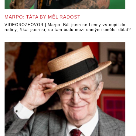
MARPO: TÁTA BY MĚL RADOST
VIDEOROZHOVOR | Marpo: Bál jsem se Lenny vstoupit do
rodiny, říkal jsem si, co tam budu mezi samými umělci dělat?