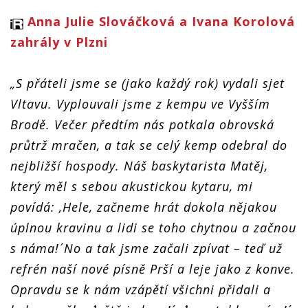
Anna Julie Slováčková a Ivana Korolová
zahrály v Plzni
„S přáteli jsme se (jako každý rok) vydali sjet
Vltavu. Vyplouvali jsme z kempu ve Vyšším
Brodě. Večer předtím nás potkala obrovská
průtrž mračen, a tak se celý kemp odebral do
nejbližší hospody. Náš baskytarista Matěj,
který měl s sebou akustickou kytaru, mi
povídá: ,Hele, začneme hrát dokola nějakou
úplnou kravinu a lidi se toho chytnou a začnou
s náma!´ No a tak jsme začali zpívat – teď už
refrén naší nové písně Prší a leje jako z konve.
Opravdu se k nám vzápětí všichni přidali a