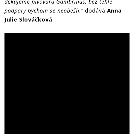
děkujeme pivovaru Gambrinus, bez téhle
podpory bychom se neobešli,“
dodává
Anna
Julie Slováčková
.