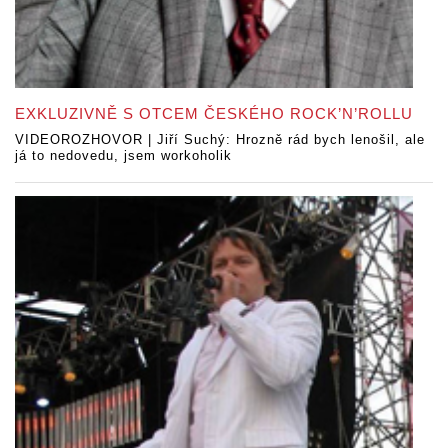
EXKLUZIVNĚ S OTCEM ČESKÉHO ROCK’N’ROLLU
VIDEOROZHOVOR | Jiří Suchý: Hrozně rád bych lenošil, ale
já to nedovedu, jsem workoholik