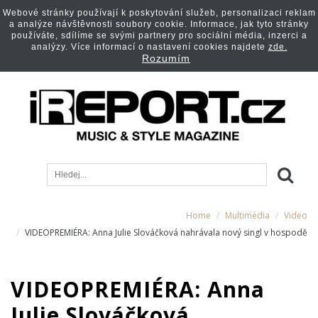
Webové stránky používají k poskytování služeb, personalizaci reklam
a analýze návštěvnosti soubory cookie. Informace, jak tyto stránky
používáte, sdílíme se svými partnery pro sociální média, inzerci a
analýzy. Více informací o nastavení cookies najdete
zde.
Rozumím
Home
Multimédia
Video
VIDEOPREMIÉRA: Anna Julie Slováčková nahrávala nový singl v hospodě
VIDEOPREMIÉRA: Anna
Julie Slováčková