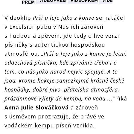
VIDEOPREMIÉRA:
VIDEOPREMIÉRA:
VIDEOPREMIÉ
VIDEOPREMIÉRA:
Anna
Anna
Anna
Anna
Julie
Julie
Julie
Julie
Slováčková
Slováčková
Slováčková
Videoklip
Prší a leje jako z konve
se natáčel
Slováčková
nahrávala
nahrávala
nahrávala
nahrávala
v Excelsior pubu v Nuslích zároveň
MIÉRA:
nový
nový
nový
nový
singl v
singl v
singl v
singl v
s hudbou a zpěvem, jde tedy o live verzi
hospodě
hospodě
hospodě
hospodě
á
písničky s autentickou hospodskou
atmosférou.
„Prší a leje jako z konve je letní,
oddechová písnička, kde zpíváme třeba i o
tom, co nás jako národ nejvíc spojuje. A to
jsou, kromě hokeje samozřejmě krásné české
hospůdky, dobré pivo, přátelská atmosféra,
prázdninové výlety do kempu, na vodu...,“
říká
Anna Julie Slováčková
a zároveň
s úsměvem prozrazuje, že právě ve
vodáckém kempu píseň vznikla.