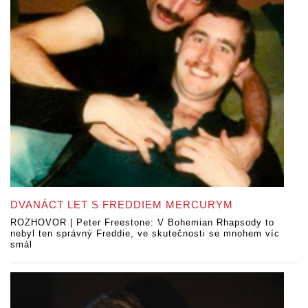
DVANÁCT LET S FREDDIEM MERCURYM
ROZHOVOR | Peter Freestone: V Bohemian Rhapsody to
nebyl ten správný Freddie, ve skutečnosti se mnohem víc
smál