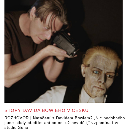
STOPY DAVIDA BOWIEHO V ČESKU
ROZHOVOR | Natáčení s Davidem Bowiem? „Nic podobného
jsme nikdy předtím ani potom už neviděli,“ vzpomínají ve
studiu Sono