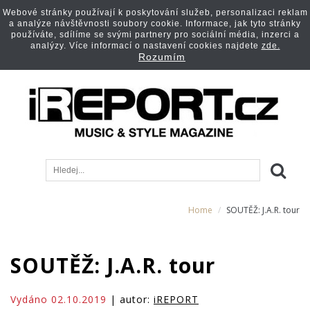
Webové stránky používají k poskytování služeb, personalizaci reklam
a analýze návštěvnosti soubory cookie. Informace, jak tyto stránky
používáte, sdílíme se svými partnery pro sociální média, inzerci a
analýzy. Více informací o nastavení cookies najdete
zde.
Rozumím
Home
SOUTĚŽ: J.A.R. tour
SOUTĚŽ: J.A.R. tour
Vydáno 02.10.2019
| autor:
iREPORT