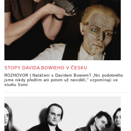
STOPY DAVIDA BOWIEHO V ČESKU
ROZHOVOR | Natáčení s Davidem Bowiem? „Nic podobného
jsme nikdy předtím ani potom už neviděli,“ vzpomínají ve
studiu Sono