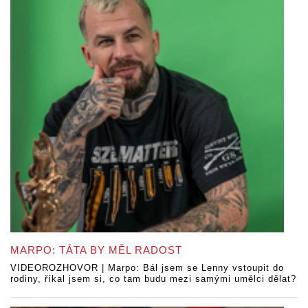
MARPO: TÁTA BY MĚL RADOST
VIDEOROZHOVOR | Marpo: Bál jsem se Lenny vstoupit do
rodiny, říkal jsem si, co tam budu mezi samými umělci dělat?