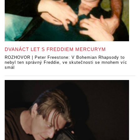
DVANÁCT LET S FREDDIEM MERCURYM
ROZHOVOR | Peter Freestone: V Bohemian Rhapsody to
nebyl ten správný Freddie, ve skutečnosti se mnohem víc
smál