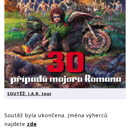
SOUTĚŽ: J.A.R. tour
Soutěž byla ukončena. Jména výherců
najdete
zde