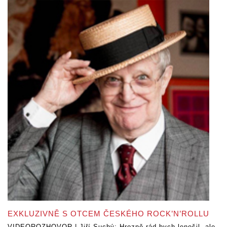
EXKLUZIVNĚ S OTCEM ČESKÉHO ROCK’N’ROLLU
VIDEOROZHOVOR | Jiří Suchý: Hrozně rád bych lenošil, ale