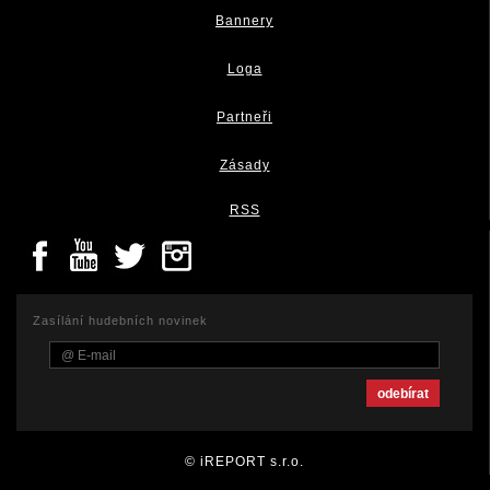
Bannery
Loga
Partneři
Zásady
RSS
Zasílání hudebních novinek
© iREPORT s.r.o.