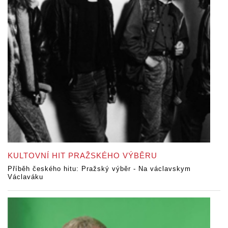
KULTOVNÍ HIT PRAŽSKÉHO VÝBĚRU
Příběh českého hitu: Pražský výběr - Na václavskym
Václaváku