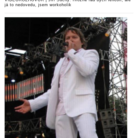
já to nedovedu, jsem workoholik