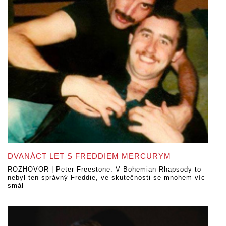
DVANÁCT LET S FREDDIEM MERCURYM
ROZHOVOR | Peter Freestone: V Bohemian Rhapsody to
nebyl ten správný Freddie, ve skutečnosti se mnohem víc
smál