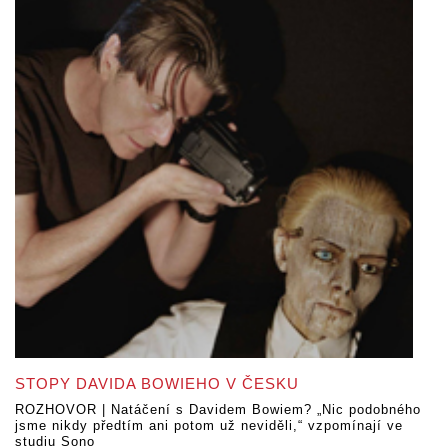
STOPY DAVIDA BOWIEHO V ČESKU
ROZHOVOR | Natáčení s Davidem Bowiem? „Nic podobného
jsme nikdy předtím ani potom už neviděli,“ vzpomínají ve
studiu Sono