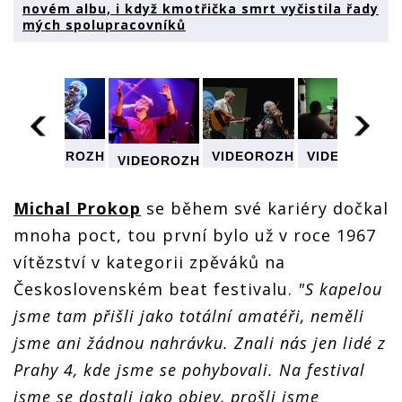
novém albu, i když kmotřička smrt vyčistila řady
mých spolupracovníků
VIDEOROZHOVOR:
ZHOVOR:
VIDEOROZHO
VIDEOROZHOVOR:
VIDEOROZHOVOR:
Michal
Michal
Michal
Michal
Prokop -
Prokop -
Prokop -
Prokop -
Pracuji na
Pracuji na
Pracuji na
Michal Prokop
se během své kariéry dočkal
Pracuji na
novém
novém
novém
novém
mnoha poct, tou první bylo už v roce 1967
albu, i
albu, i
albu, i
albu, i
když
když
když
když
vítězství v kategorii zpěváků na
kmotřička
kmotřička
kmotřička
kmotřička
smrt
smrt
smrt
Československém beat festivalu.
"S kapelou
smrt
vyčistila
vyčistila
vyčistila
vyčistila
jsme tam přišli jako totální amatéři, neměli
řady mých
řady mých
řady mých
řady mých
spolupracovníků
ovníků
spolupracovn
spolupracovníků
spolupracovníků
jsme ani žádnou nahrávku. Znali nás jen lidé z
Prahy 4, kde jsme se pohybovali. Na festival
jsme se dostali jako objev, prošli jsme