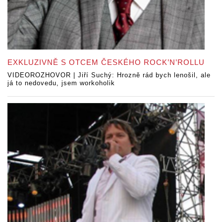
EXKLUZIVNĚ S OTCEM ČESKÉHO ROCK’N’ROLLU
VIDEOROZHOVOR | Jiří Suchý: Hrozně rád bych lenošil, ale
já to nedovedu, jsem workoholik