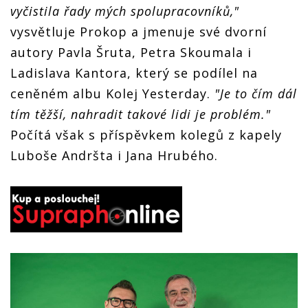
vyčistila řady mých spolupracovníků,"
vysvětluje Prokop a jmenuje své dvorní
autory Pavla Šruta, Petra Skoumala i
Ladislava Kantora, který se podílel na
ceněném albu Kolej Yesterday.
"Je to čím dál
tím těžší, nahradit takové lidi je problém."
Počítá však s příspěvkem kolegů z kapely
Luboše Andršta i Jana Hrubého.