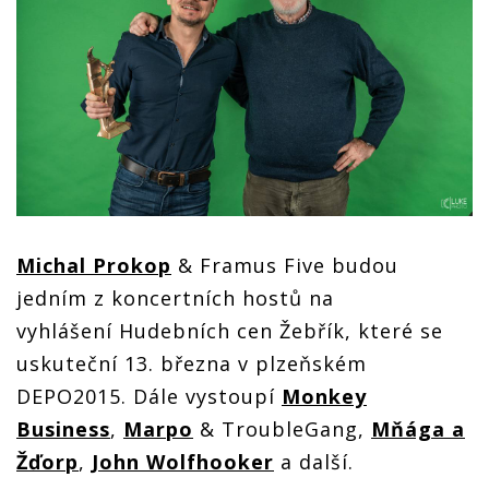
Michal Prokop
& Framus Five budou
jedním z koncertních hostů na
vyhlášení Hudebních cen Žebřík, které se
uskuteční 13. března v plzeňském
DEPO2015. Dále vystoupí
Monkey
Business
,
Marpo
& TroubleGang,
Mňága a
Žďorp
,
John Wolfhooker
a další.