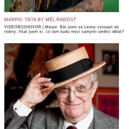
MARPO: TÁTA BY MĚL RADOST
VIDEOROZHOVOR | Marpo: Bál jsem se Lenny vstoupit do
rodiny, říkal jsem si, co tam budu mezi samými umělci dělat?