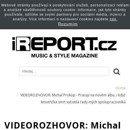
Webové stránky používají k poskytování služeb, personalizaci reklam
a analýze návštěvnosti soubory cookie. Informace, jak tyto stránky
používáte, sdílíme se svými partnery pro sociální média, inzerci a
analýzy. Více informací o nastavení cookies najdete
zde.
Rozumím
Home
VIDEOROZHOVOR: Michal Prokop - Pracuji na novém albu, i když
kmotřička smrt vyčistila řady mých spolupracovníků
VIDEOROZHOVOR: Michal