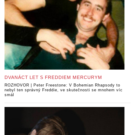
DVANÁCT LET S FREDDIEM MERCURYM
ROZHOVOR | Peter Freestone: V Bohemian Rhapsody to
nebyl ten správný Freddie, ve skutečnosti se mnohem víc
smál