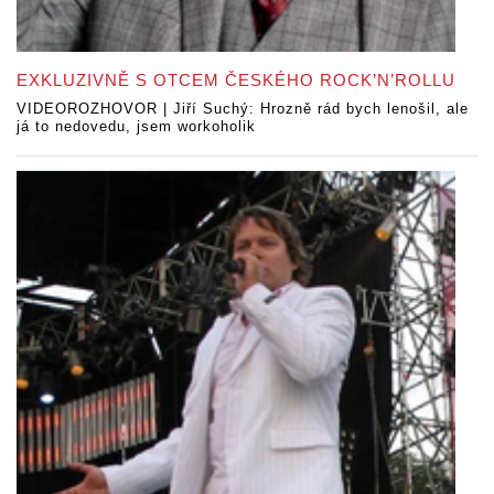
EXKLUZIVNĚ S OTCEM ČESKÉHO ROCK’N’ROLLU
VIDEOROZHOVOR | Jiří Suchý: Hrozně rád bych lenošil, ale
já to nedovedu, jsem workoholik