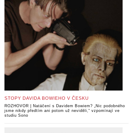
STOPY DAVIDA BOWIEHO V ČESKU
ROZHOVOR | Natáčení s Davidem Bowiem? „Nic podobného
jsme nikdy předtím ani potom už neviděli,“ vzpomínají ve
studiu Sono