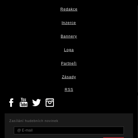
Redakce
Inzerce
Bannery
Loga
Partneři
Zásady
RSS
Zasílání hudebních novinek