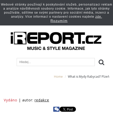
Webové stránky používají k poskytování služeb, personalizaci reklam
a analýze návštěvnosti soubory cookie. Informace, jak tyto stránky
používáte, sdílíme se svými partnery pro sociální média, inzerci a
analýzy. Více informací o nastavení cookies najdete
zde.
Rozumím
Home
What is Mydy Rabycad? Plzeň
Vydáno
| autor:
redakce