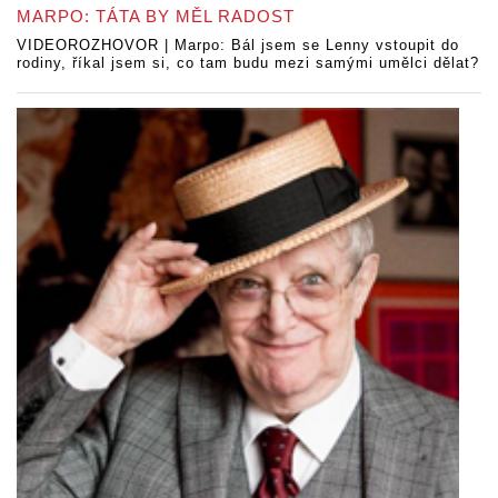
MARPO: TÁTA BY MĚL RADOST
VIDEOROZHOVOR | Marpo: Bál jsem se Lenny vstoupit do
rodiny, říkal jsem si, co tam budu mezi samými umělci dělat?