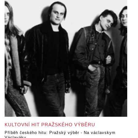
KULTOVNÍ HIT PRAŽSKÉHO VÝBĚRU
Příběh českého hitu: Pražský výběr - Na václavskym
Václaváku