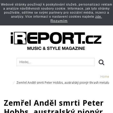
Webové stránky používají k poskytování služeb, personalizaci reklam
a analýze návštěvnosti soubory cookie. Informace, jak tyto stránky
používáte, sdílíme se svými partnery pro sociální média, inzerci a
analýzy. Více informací o nastavení cookies najdete
zde.
Rozumím
Home
Zemřel Anděl smrti Peter Hobbs, australský pionýr thrash metalu
Zemřel Anděl smrti Peter
Hobbs, australský pionýr