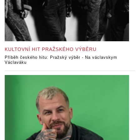
KULTOVNÍ HIT PRAŽSKÉHO VÝBĚRU
Příběh českého hitu: Pražský výběr - Na václavskym
Václaváku