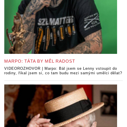
MARPO: TÁTA BY MĚL RADOST
VIDEOROZHOVOR | Marpo: Bál jsem se Lenny vstoupit do
rodiny, říkal jsem si, co tam budu mezi samými umělci dělat?