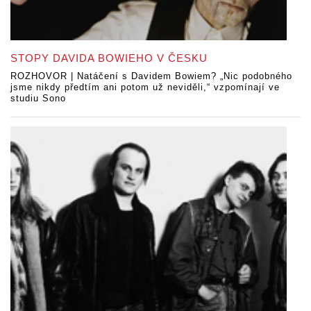
STOPY DAVIDA BOWIEHO V ČESKU
ROZHOVOR | Natáčení s Davidem Bowiem? „Nic podobného
jsme nikdy předtím ani potom už neviděli,“ vzpomínají ve
studiu Sono