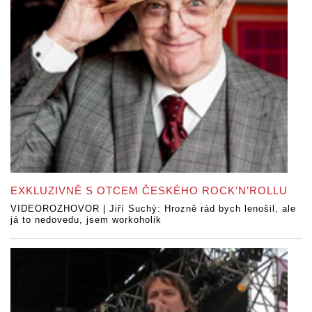
EXKLUZIVNĚ S OTCEM ČESKÉHO ROCK’N’ROLLU
VIDEOROZHOVOR | Jiří Suchý: Hrozně rád bych lenošil, ale
já to nedovedu, jsem workoholik