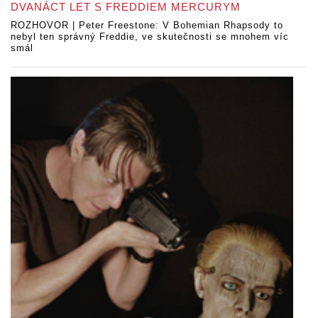
DVANÁCT LET S FREDDIEM MERCURYM
ROZHOVOR | Peter Freestone: V Bohemian Rhapsody to
nebyl ten správný Freddie, ve skutečnosti se mnohem víc
smál