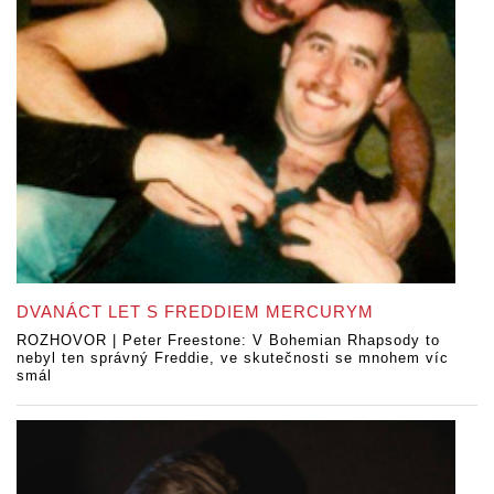
DVANÁCT LET S FREDDIEM MERCURYM
ROZHOVOR | Peter Freestone: V Bohemian Rhapsody to
nebyl ten správný Freddie, ve skutečnosti se mnohem víc
smál