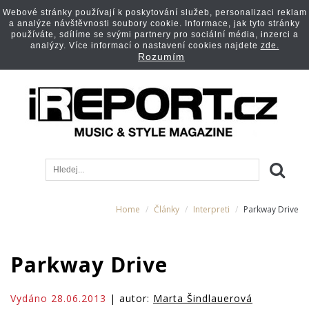
Webové stránky používají k poskytování služeb, personalizaci reklam
a analýze návštěvnosti soubory cookie. Informace, jak tyto stránky
používáte, sdílíme se svými partnery pro sociální média, inzerci a
analýzy. Více informací o nastavení cookies najdete
zde.
Rozumím
Home
Články
Interpreti
Parkway Drive
Parkway Drive
Vydáno 28.06.2013
| autor:
Marta Šindlauerová