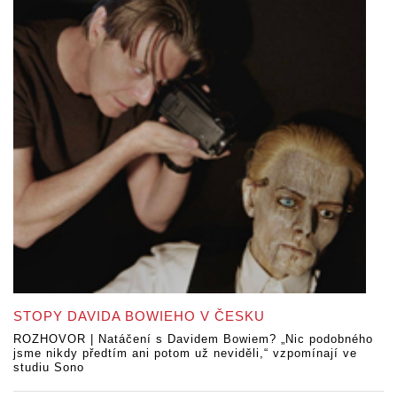
STOPY DAVIDA BOWIEHO V ČESKU
ROZHOVOR | Natáčení s Davidem Bowiem? „Nic podobného
jsme nikdy předtím ani potom už neviděli,“ vzpomínají ve
studiu Sono