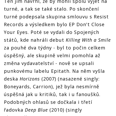
Ten jim navrhl, že by mohli spolu vyjet na
turné, a tak se také stalo. Po skončení
turné podepsala skupina smlouvu s Resist
Records a výsledkem bylo EP Don't Close
Your Eyes. Poté se vydali do Spojených
států, kde nahráli debut
Killing With a Smile
za pouhé dva týdny - byl to počin celkem
úspěšný, ale skupině velmi pomohla až
změna vydavatelství - nově se upsali
punkovému labelu Epitath. Na něm vyšla
deska
Horizons
(2007) (nasazené singly:
Boneyards, Carrion), jež byla nesmírně
úspěšná jak u kritiků, tak i u fanoušků.
Podobných ohlasů se dočkala i třetí
řadovka
Deep Blue
(2010) (singly