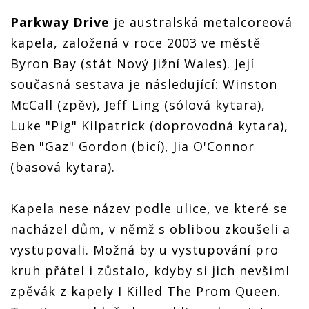
Parkway Drive
je australská metalcoreová
kapela, založená v roce 2003 ve městě
Byron Bay (stát Nový Jižní Wales). Její
současná sestava je následující: Winston
McCall (zpěv), Jeff Ling (sólová kytara),
Luke "Pig" Kilpatrick (doprovodná kytara),
Ben "Gaz" Gordon (bicí), Jia O'Connor
(basová kytara).
Kapela nese název podle ulice, ve které se
nacházel dům, v němž s oblibou zkoušeli a
vystupovali. Možná by u vystupování pro
kruh přátel i zůstalo, kdyby si jich nevšiml
zpěvák z kapely I Killed The Prom Queen.