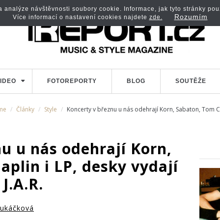
analýze návštěvnosti soubory cookie. Informace, jak tyto stránky použí
Rozumím
Více informací o nastavení cookies najdete
zde.
IDEO
FOTOREPORTY
BLOG
SOUTĚŽE
me
Články
Style
Koncerty v březnu u nás odehrají Korn, Sabaton, Tom Ch
u u nás odehrají Korn,
plin i LP, desky vydají
J.A.R.
ukáčková