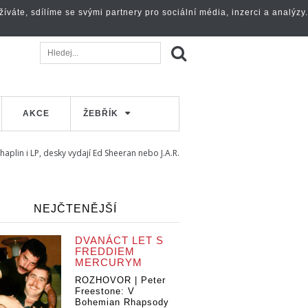
váte, sdílíme se svými partnery pro sociální média, inzerci a analýzy.
AKCE
ŽEBŘÍK
aplin i LP, desky vydají Ed Sheeran nebo J.A.R.
NEJČTENĚJŠÍ
DVANÁCT LET S
FREDDIEM
MERCURYM
ROZHOVOR | Peter
Freestone: V
Bohemian Rhapsody