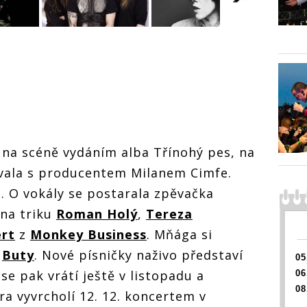
Koncer
březnu
Koncerty v
ás
odehraj
Koncerty v
březnu u nás
rn,
Sabato
březnu u nás
odehrají Korn,
om
Chaplin
odehrají Korn,
Sabaton, Tom
P,
desky 
Sabaton, Tom
Chaplin i LP,
í Ed
Sheera
Chaplin i LP,
desky vydají Ed
bo
J.A.R.
desky vydají Ed
Sheeran nebo
Sheeran nebo
J.A.R.
J.A.R.
t na scéně vydáním alba Třínohý pes, na
vala s producentem Milanem Cimfe.
. O vokály se postarala zpěvačka
 na triku
Roman Holý
,
Tereza
rt
z
Monkey Business
. Mňága si
y
Buty
. Nové písničky naživo představí
05
se pak vrátí ještě v listopadu a
06
08
ra vyvrcholí 12. 12. koncertem v