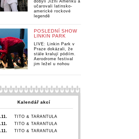
dobyli Jižní Ameriku a
učarovali latinsko-
americké rockové
Koncerty v
ty v
legendě
Ko
březnu u nás
 u nás
bř
odehrají Korn,
í Korn,
od
POSLEDNÍ SHOW
Sabaton, Tom
n, Tom
Sa
LINKIN PARK
Koncerty v
Chaplin i LP,
 i LP,
Ch
březnu u nás
desky vydají Ed
vydají Ed
LIVE: Linkin Park v
de
odehrají Korn,
Sheeran nebo
n nebo
Praze dokázali, že
Sh
Sabaton, Tom
J.A.R.
stále kralují pódiím.
J.
Chaplin i LP,
Aerodrome festival
desky vydají Ed
jim ležel u nohou
Sheeran nebo
J.A.R.
Kalendář akcí
.11.
TITO & TARANTULA
.11.
TITO & TARANTULA
.11.
TITO & TARANTULA