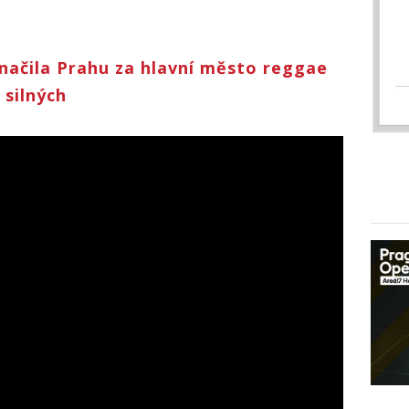
načila Prahu za hlavní město reggae
 silných