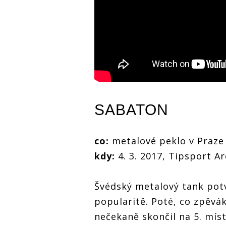
SABATON
co:
metalové peklo v Praze
kdy:
4. 3. 2017, Tipsport A
Švédský metalový tank potv
popularitě. Poté, co zpěvá
nečekaně skončil na 5. míst