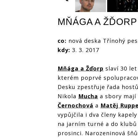
MŇÁGA A ŽĎORP
Koncerty v
březnu u n
Koncerty v
odehrají Ko
březnu u nás
Sabaton, T
odehrají Korn,
co:
nová deska Třínohý pes
Chaplin i L
Sabaton, Tom
desky vydaj
kdy:
3. 3. 2017
Chaplin i LP,
Sheeran ne
desky vydají Ed
Koncerty v
J.A.R.
Sheeran nebo
březnu u nás
J.A.R.
odehrají Korn,
Mňága a Žďorp
slaví 30 le
Sabaton, Tom
kterém poprvé spolupraco
Chaplin i LP,
desky vydají Ed
Desku zpestřuje řada hostů
Sheeran nebo
J.A.R.
Nikola
Mucha
a sbory mají
Černochová
a
Matěj Ruppe
vypůjčila i dva členy kapel
na jarním turné a do klubů 
prosinci. Narozeninová šňů