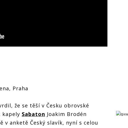
rena, Praha
rdil, že se těší v Česku obrovské
k kapely
Sabaton
Joakim Brodén
ě v anketě Český slavík, nyní s celou