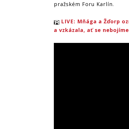
pražském Foru Karlín.
LIVE: Mňága a Žďorp oz
a vzkázala, ať se nebojíme