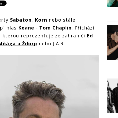
erty
Sabaton
,
Korn
nebo stále
upí hlas
Keane
-
Tom Chaplin
. Přichází
a, kterou reprezentuje ze zahraničí
Ed
Mňága a Žďorp
nebo J.A.R.