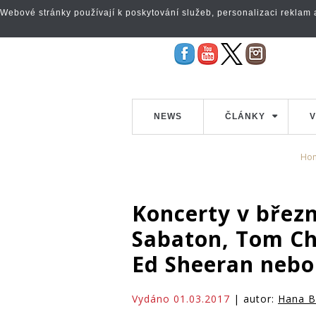
Webové stránky používají k poskytování služeb, personalizaci reklam a 
NEWS
ČLÁNKY
V
Ho
Koncerty v březn
Sabaton, Tom Cha
Ed Sheeran nebo 
Vydáno 01.03.2017
| autor:
Hana B