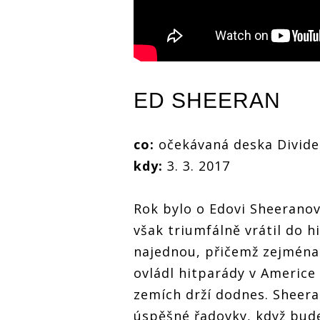
ED SHEERAN
co:
očekávaná deska Divide
kdy:
3. 3. 2017
Rok bylo o Edovi Sheeranov
však triumfálně vrátil do h
najednou, přičemž zejmén
ovládl hitparády v Americe 
zemích drží dodnes. Sheera
úspěšné řadovky, když bude