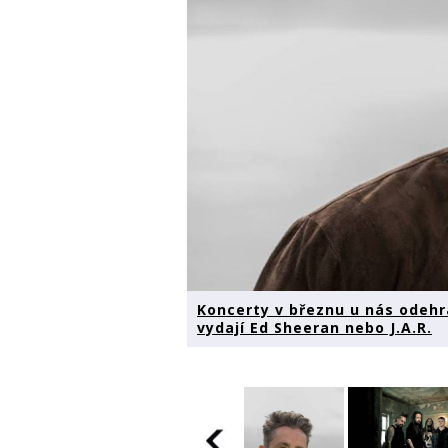
Koncerty v březnu u nás odehra
vydají Ed Sheeran nebo J.A.R.