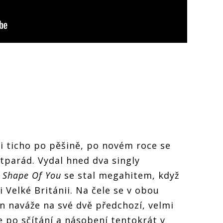
i ticho po pěšině, po novém roce se
itparád. Vydal hned dva singly
a
Shape Of You
se stal megahitem, když
i Velké Británii. Na čele se v obou
n naváže na své dvě předchozí, velmi
 po sčítání a násobení tentokrát v