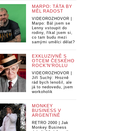
MARPO: TÁTA BY
MĚL RADOST
VIDEOROZHOVOR |
Marpo: Bál jsem se
Lenny vstoupit do
rodiny, říkal jsem si,
co tam budu mezi
samými umělci dělat?
EXKLUZIVNĚ S
OTCEM ČESKÉHO
ROCK’N’ROLLU
VIDEOROZHOVOR |
Jiří Suchý: Hrozně
rád bych lenošil, ale
já to nedovedu, jsem
workoholik
MONKEY
BUSINESS V
ARGENTINĚ
RETRO 2000 | Jak
Monkey Business