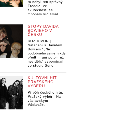
to nebyl ten správný
Freddie, ve
skutečnosti se
mnohem víc smál
STOPY DAVIDA
BOWIEHO V
ČESKU
ROZHOVOR |
Natáčení s Davidem
Bowiem? „Nic
podobného jsme nikdy
předtím ani potom už
neviděli,“ vzpomínají
ve studiu Sono
KULTOVNÍ HIT
PRAŽSKÉHO
VÝBĚRU
Příběh českého hitu:
Pražský výběr - Na
václavskym
Václaváku