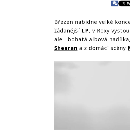
Březen nabídne velké konc
žádanější
LP
, v Roxy vysto
ale i bohatá albová nadílk
Sheeran
a z domácí scény