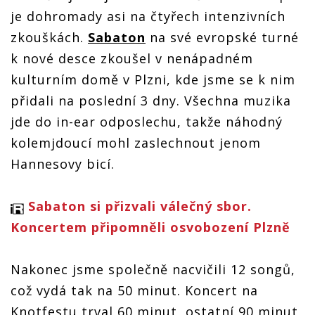
je dohromady asi na čtyřech intenzivních
zkouškách.
Sabaton
na své evropské turné
k nové desce zkoušel v nenápadném
kulturním domě v Plzni, kde jsme se k nim
přidali na poslední 3 dny. Všechna muzika
jde do in-ear odposlechu, takže náhodný
kolemjdoucí mohl zaslechnout jenom
Hannesovy bicí.
Sabaton si přizvali válečný sbor.
Koncertem připomněli osvobození Plzně
Nakonec jsme společně nacvičili 12 songů,
což vydá tak na 50 minut. Koncert na
Knotfestu trval 60 minut, ostatní 90 minut