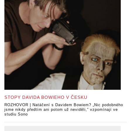
STOPY DAVIDA BOWIEHO V ČESKU
ROZHOVOR | Natáčení s Davidem Bowiem? „Nic podobného
jsme nikdy předtím ani potom už neviděli,“ vzpomínají ve
studiu Sono