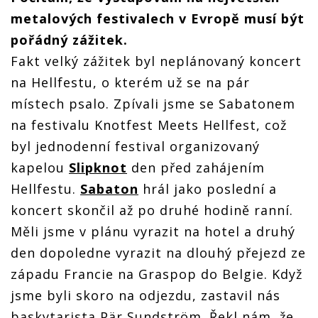
metalových festivalech v Evropě musí být
pořádný zážitek.
Fakt velký zážitek byl neplánovaný koncert
na Hellfestu, o kterém už se na pár
místech psalo. Zpívali jsme se Sabatonem
na festivalu Knotfest Meets Hellfest, což
byl jednodenní festival organizovaný
kapelou
Slipknot
den před zahájením
Hellfestu.
Sabaton
hrál jako poslední a
koncert skončil až po druhé hodině ranní.
Měli jsme v plánu vyrazit na hotel a druhý
den dopoledne vyrazit na dlouhý přejezd ze
západu Francie na Graspop do Belgie. Když
jsme byli skoro na odjezdu, zastavil nás
baskytarista Pär Sundström. Řekl nám, že