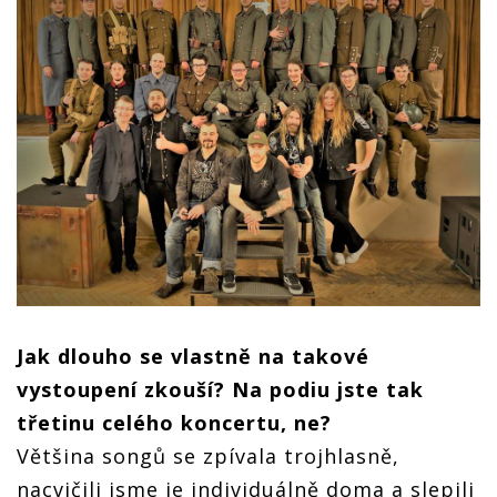
Jak dlouho se vlastně na takové
vystoupení zkouší? Na podiu jste tak
třetinu celého koncertu, ne?
Většina songů se zpívala trojhlasně,
nacvičili jsme je individuálně doma a slepili