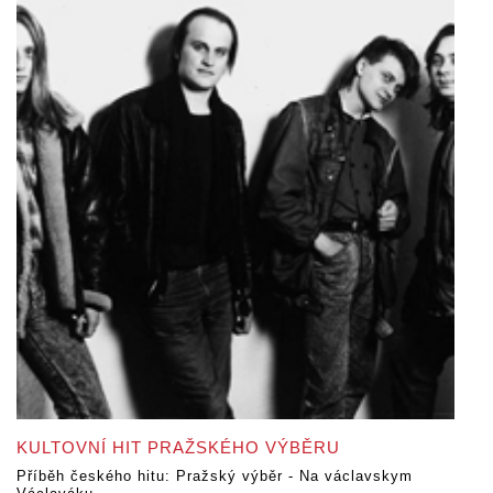
KULTOVNÍ HIT PRAŽSKÉHO VÝBĚRU
Příběh českého hitu: Pražský výběr - Na václavskym