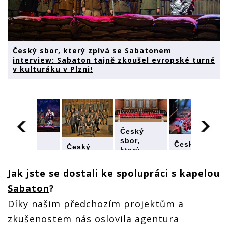
Český sbor, který zpívá se Sabatonem
interview: Sabaton tajně zkoušel evropské turné
v kulturáku v Plzni!
Český
sbor,
Český
Český
Český
který
sbor,
sbor,
sbor,
zpívá se
který
který
který
Sabatonem
zpívá se
Jak jste se dostali ke spolupráci s kapelou
zpívá se
zpívá se
interview:
Sabatonem
m
Sabatonem
Sabatonem
Sabaton
Sabaton
?
interview:
interview:
interview:
tajně
Sabaton
Sabaton
Díky našim předchozím projektům a
Sabaton
zkoušel
tajně
tajně
tajně
evropské
zkoušel
zkušenostem nás oslovila agentura
zkoušel
zkoušel
turné v
evropské
evropské