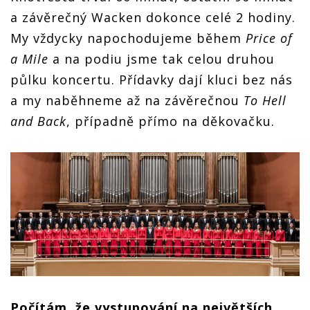
a závěrečný Wacken dokonce celé 2 hodiny.
My vždycky napochodujeme během
Price of
a Mile
a na podiu jsme tak celou druhou
půlku koncertu. Přídavky dají kluci bez nás
a my naběhneme až na závěrečnou
To Hell
and Back
, případně přímo na děkovačku.
Počítám, že vystupování na největších