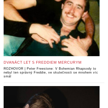
DVANÁCT LET S FREDDIEM MERCURYM
ROZHOVOR | Peter Freestone: V Bohemian Rhapsody to
nebyl ten správný Freddie, ve skutečnosti se mnohem víc
smál