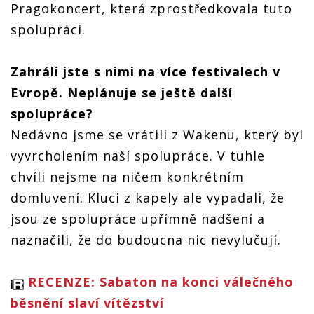
evropské
kulturáku
Pragokoncert, která zprostředkovala tuto
turné v
turné v
turné v
v Plzni!
kulturáku
kulturáku
spolupráci.
kulturáku
v Plzni!
v Plzni!
v Plzni!
Zahráli jste s nimi na více festivalech v
Evropě. Neplánuje se ještě další
spolupráce?
Nedávno jsme se vrátili z Wakenu, který byl
vyvrcholením naší spolupráce. V tuhle
chvíli nejsme na ničem konkrétním
domluvení. Kluci z kapely ale vypadali, že
jsou ze spolupráce upřímně nadšení a
naznačili, že do budoucna nic nevylučují.
RECENZE: Sabaton na konci válečného
běsnění slaví vítězství