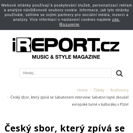
Webové stránky používají k poskytování služeb, personalizaci reklam
a analýze návštěvnosti soubory cookie. Informace, jak tyto stránky
používáte, sdílíme se svými partnery pro sociální média, inzerci a
analýzy. Více informací o nastavení cookies najdete
zde.
Rozumím
Home
Články
Rozhovory
Český sbor, který zpívá se Sabatonem interview: Sabaton tajně zkoušel
evropské turné v kulturáku v Plzni!
Český sbor, který zpívá se