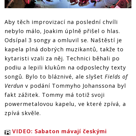
Aby těch improvizací na poslední chvíli
nebylo málo, Joakim úplně přišel o hlas.
Odsípal 3 songy a omluvil se. Naštěstí je
kapela plná dobrých muzikantů, takže to
kytaristi vzali za něj. Technici běhali po
podiu a lepili klukům na odposlechy texty
songů. Bylo to bláznivé, ale slyšet
Fields of
Verdun
v podání Tommyho Johanssona byl
fakt zážitek. Tommy má totiž svoji
powermetalovou kapelu, ve které zpívá, a
zpívá skvěle.
VIDEO: Sabaton mávají českými