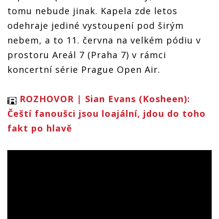
tomu nebude jinak. Kapela zde letos
odehraje jediné vystoupení pod širým
nebem, a to 11. června na velkém pódiu v
prostoru Areál 7 (Praha 7) v rámci
koncertní série Prague Open Air.
ROZHOVOR | Sian Evans (Kosheen):
Čeští fanoušci jsou loajální, jdou do toho
fakt po hlavě