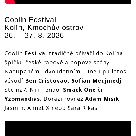
Coolin Festival
Kolín, Kmochův ostrov
26. – 27. 8. 2026
Coolin Festival tradičně přiváží do Kolína
špičku české rapové a popové scény.
Nadupanému dvoudennímu line-upu letos
vévodí
Ben Cristovao
,
Sofian Medjmedj
,
Stein27, Nik Tendo,
Smack One
či
Yzomandias
. Dorazí rovněž
Adam Mišík
,
Jasmin, Annet X nebo Sara Rikas.