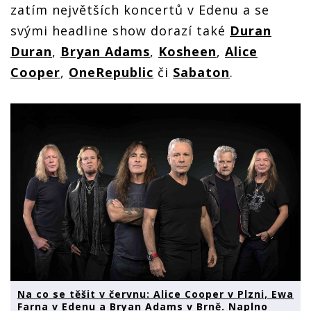
zatím největších koncertů v Edenu a se
svými headline show dorazí také
Duran
Duran
,
Bryan Adams
,
Kosheen
,
Alice
Cooper
,
OneRepublic
či
Sabaton
.
Na co se těšit v červnu: Alice Cooper v Plzni, Ewa
Farna v Edenu a Bryan Adams v Brně. Naplno