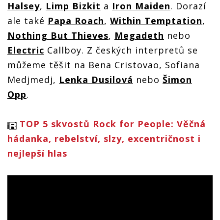
Halsey
,
Limp Bizkit
a
Iron Maiden
. Dorazí
ale také
Papa Roach
,
Within Temptation
,
Nothing But Thieves
,
Megadeth
nebo
Electric
Callboy. Z českých interpretů se
můžeme těšit na Bena Cristovao, Sofiana
Medjmedj,
Lenka Dusilová
nebo
Šimon
Opp
.
TOP 5 skvostů Rock for People: Věčná
hádanka, rebelství, slzy, excentričnost i
nejlepší hlas