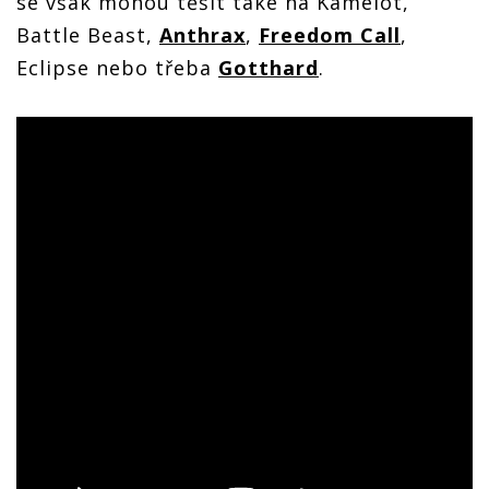
se však mohou těšit také na Kamelot,
Battle Beast,
Anthrax
,
Freedom Call
,
Eclipse nebo třeba
Gotthard
.