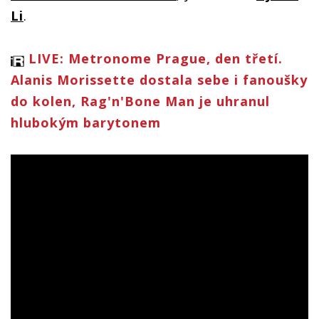
Li
.
LIVE: Metronome Prague, den třetí.
Alanis Morissette dostala sebe i fanoušky
do kolen, Rag'n'Bone Man je uhranul
hlubokým barytonem