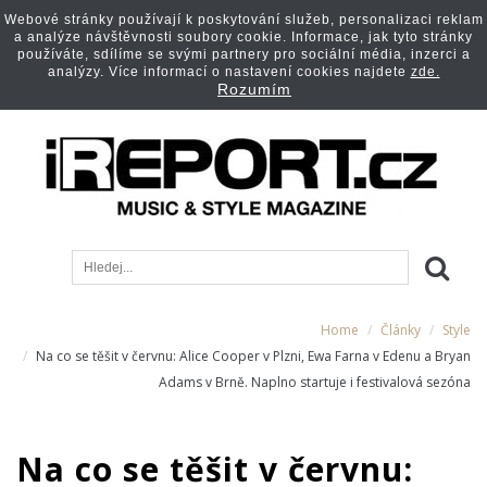
Webové stránky používají k poskytování služeb, personalizaci reklam
a analýze návštěvnosti soubory cookie. Informace, jak tyto stránky
používáte, sdílíme se svými partnery pro sociální média, inzerci a
analýzy. Více informací o nastavení cookies najdete
zde.
Rozumím
Home
Články
Style
Na co se těšit v červnu: Alice Cooper v Plzni, Ewa Farna v Edenu a Bryan
Adams v Brně. Naplno startuje i festivalová sezóna
Na co se těšit v červnu: