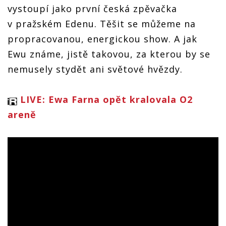
vystoupí jako první česká zpěvačka
v pražském Edenu. Těšit se můžeme na
propracovanou, energickou show. A jak
Ewu známe, jistě takovou, za kterou by se
nemusely stydět ani světové hvězdy.
LIVE: Ewa Farna opět kralovala O2
areně