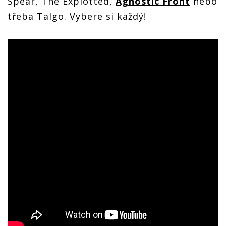
Spear, The Explotted,
Agnostic Front
nebo
třeba Talgo. Vybere si každý!