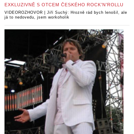
EXKLUZIVNĚ S OTCEM ČESKÉHO ROCK’N’ROLLU
VIDEOROZHOVOR | Jiří Suchý: Hrozně rád bych lenošil, ale
já to nedovedu, jsem workoholik