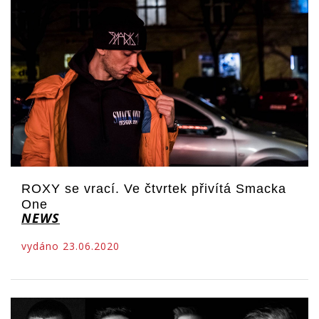
ROXY se vrací. Ve čtvrtek přivítá Smacka
One
NEWS
vydáno 23.06.2020