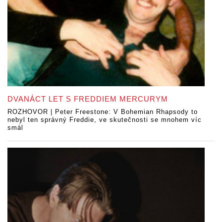
DVANÁCT LET S FREDDIEM MERCURYM
ROZHOVOR | Peter Freestone: V Bohemian Rhapsody to
nebyl ten správný Freddie, ve skutečnosti se mnohem víc
smál