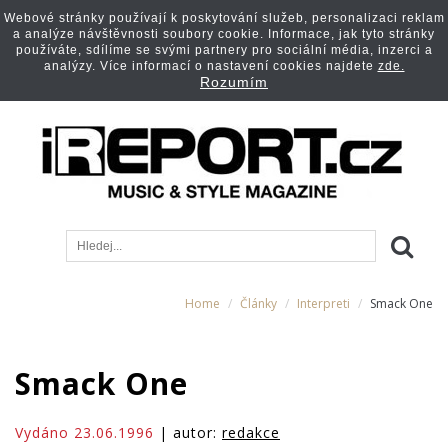
Webové stránky používají k poskytování služeb, personalizaci reklam
a analýze návštěvnosti soubory cookie. Informace, jak tyto stránky
používáte, sdílíme se svými partnery pro sociální média, inzerci a
analýzy. Více informací o nastavení cookies najdete
zde.
Rozumím
Home
Články
Interpreti
Smack One
Smack One
Vydáno 23.06.1996
| autor:
redakce