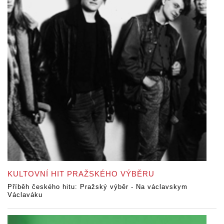
KULTOVNÍ HIT PRAŽSKÉHO VÝBĚRU
Příběh českého hitu: Pražský výběr - Na václavskym
Václaváku