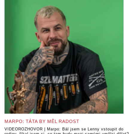
MARPO: TÁTA BY MĚL RADOST
VIDEOROZHOVOR | Marpo: Bál jsem se Lenny vstoupit do
rodiny, říkal jsem si, co tam budu mezi samými umělci dělat?