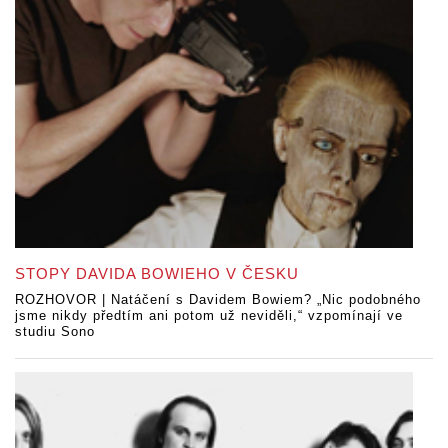
STOPY DAVIDA BOWIEHO V ČESKU
ROZHOVOR | Natáčení s Davidem Bowiem? „Nic podobného
jsme nikdy předtím ani potom už neviděli,“ vzpomínají ve
studiu Sono