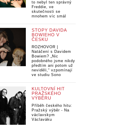
to nebyl ten správný
Freddie, ve
skutečnosti se
mnohem víc smál
STOPY DAVIDA
BOWIEHO V
ČESKU
ROZHOVOR |
Natáčení s Davidem
Bowiem? „Nic
podobného jsme nikdy
předtím ani potom už
neviděli,“ vzpomínají
ve studiu Sono
KULTOVNÍ HIT
PRAŽSKÉHO
VÝBĚRU
Příběh českého hitu:
Pražský výběr - Na
václavskym
Václaváku