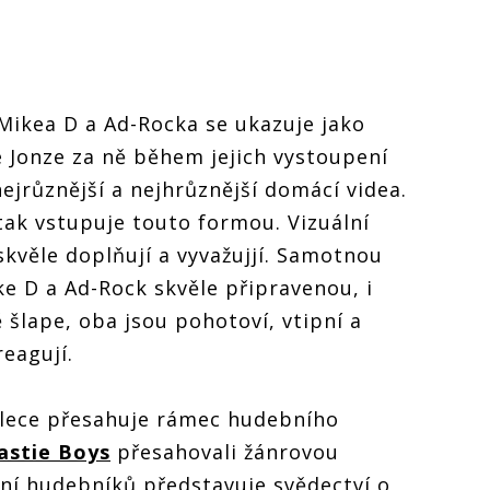
Mikea D a Ad-Rocka se ukazuje jako
e Jonze za ně během jejich vystoupení
nejrůznější a nejhrůznější domácí videa.
ak vstupuje touto formou. Vizuální
skvěle doplňují a vyvažujjí. Samotnou
e D a Ad-Rock skvěle připravenou, i
šlape, oba jsou pohotoví, vtipní a
reagují.
alece přesahuje rámec hudebního
astie Boys
přesahovali žánrovou
ní hudebníků představuje svědectví o