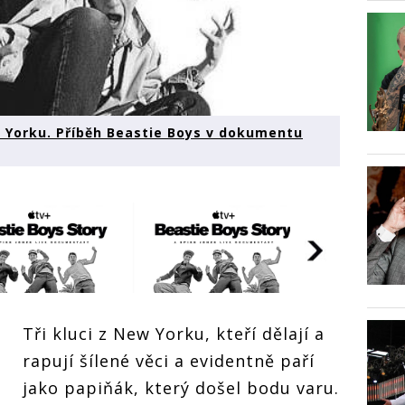
w Yorku. Příběh Beastie Boys v dokumentu
RECENZE: 
Tři kluci z New Yorku, kteří dělají a
jsou už v 
Příběh Bea
rapují šílené věci a evidentně paří
dokumentu 
dojme
jako papiňák, který došel bodu varu.
ZE: Všichni
RECENZE: Všichni