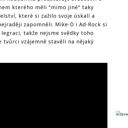
ěhem kterého měli "mimo jiné" taky
ství, které si zažilo svoje úskalí a
 nejraději zapomněli. Mike-D i Ad-Rock si
 legraci, takže nejsme svědky toho
 tvůrci vzájemně stavěli na nějaký