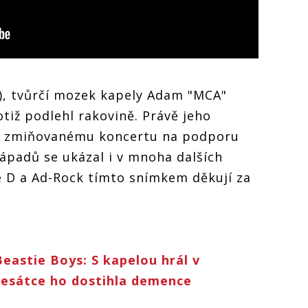
), tvůrčí mozek kapely Adam "MCA"
otiž podlehl rakovině. Právě jeho
ke zmiňovanému koncertu na podporu
nápadů se ukázal i v mnoha dalších
e D a Ad-Rock tímto snímkem děkují za
Beastie Boys: S kapelou hrál v
esátce ho dostihla demence