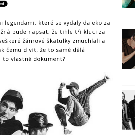
 legendami, které se vydaly daleko za
žná bude napsat, že tihle tři kluci za
e veškeré žánrové škatulky zmuchlali a
tak čemu divit, že to samé dělá
 je to vlastně dokument?