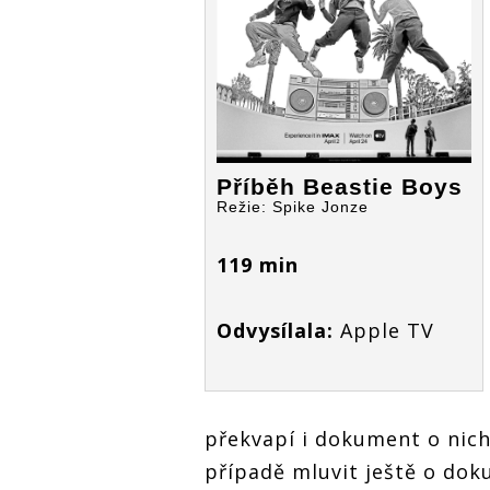
jsou už v New Yorku.
jsou 
Příběh Beastie Boys v
Příbě
dokumentu pobaví i
dokum
dojme
dojme
Příběh Beastie Boys
Režie: Spike Jonze
119 min
Odvysílala:
Apple TV
překvapí i dokument o nich
případě mluvit ještě o dok