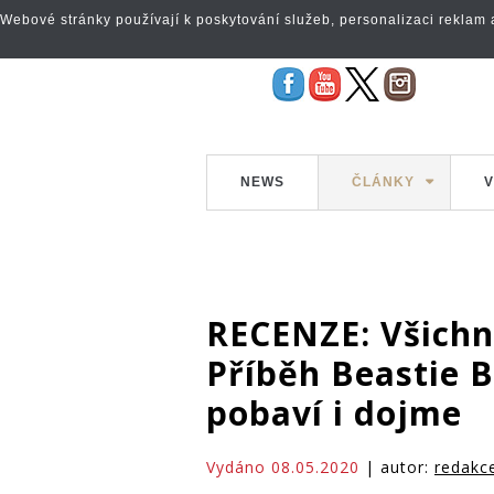
Webové stránky používají k poskytování služeb, personalizaci reklam a 
NEWS
ČLÁNKY
V
RECENZE: Všichn
Příběh Beastie 
pobaví i dojme
Vydáno 08.05.2020
| autor:
redakc