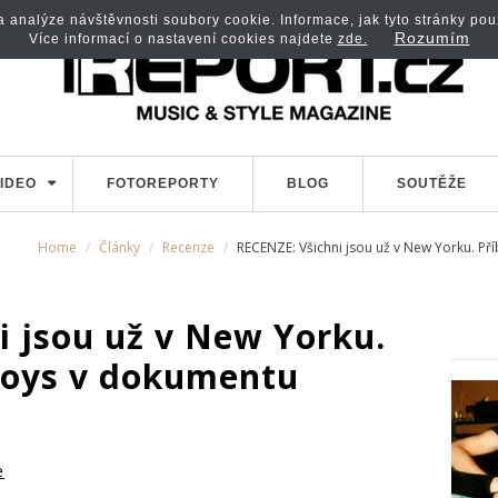
analýze návštěvnosti soubory cookie. Informace, jak tyto stránky použí
Rozumím
Více informací o nastavení cookies najdete
zde.
IDEO
FOTOREPORTY
BLOG
SOUTĚŽE
Home
Články
Recenze
RECENZE: Všichni jsou už v New Yorku. P
i jsou už v New Yorku.
Boys v dokumentu
e