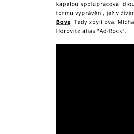
kapelou spolupracoval dlo
formu vyprávění, jež v ži
Boys
. Tedy zbylí dva: Mic
Horovitz alias "Ad-Rock".