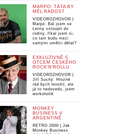
MARPO: TÁTA BY
MĚL RADOST
VIDEOROZHOVOR |
Marpo: Bál jsem se
Lenny vstoupit do
rodiny, říkal jsem si,
co tam budu mezi
samými umělci dělat?
EXKLUZIVNĚ S
OTCEM ČESKÉHO
ROCK’N’ROLLU
VIDEOROZHOVOR |
Jiří Suchý: Hrozně
rád bych lenošil, ale
já to nedovedu, jsem
workoholik
Všichni
MONKEY
New Yorku.
BUSINESS V
stie Boys v
ARGENTINĚ
pobaví i
RETRO 2000 | Jak
Monkey Business
RECENZE: Všichni
RECENZE: Všich