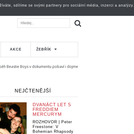
váte, sdílíme se svými partnery pro sociální média, inzerci a analýzy.
AKCE
ŽEBŘÍK
říběh Beastie Boys v dokumentu pobaví i dojme
NEJČTENĚJŠÍ
DVANÁCT LET S
FREDDIEM
MERCURYM
ROZHOVOR | Peter
Freestone: V
Bohemian Rhapsody