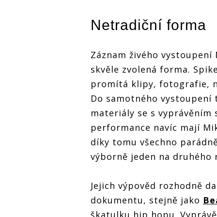
Netradiční forma
Záznam živého vystoupení 
skvěle zvolená forma. Spik
promítá klipy, fotografie, 
Do samotného vystoupení t
materiály se s vyprávěním 
performance navíc mají Mik
díky tomu všechno parádně 
výborně jeden na druhého 
Jejich výpověd rozhodně d
dokumentu, stejně jako
Be
škatulku hip hopu. Vyprávě