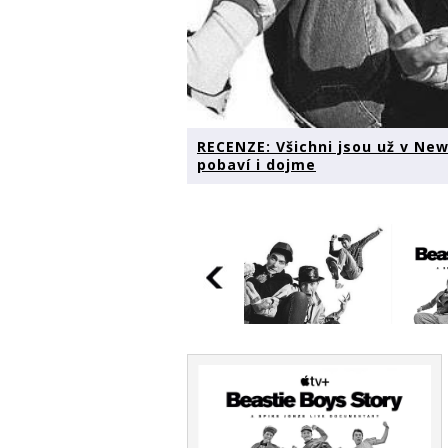
RECENZE: Všichni jsou už v Ne
pobaví i dojme
RECENZE: Všichni
jsou už v New Yorku.
Příběh Beastie Boys v
dokumentu pobaví i
dojme
RECENZE: Všichni
RECEN