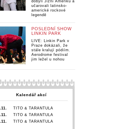
dobyli Jižní Ameriku a
jsou už v New Yorku.
jsou už v New Y
učarovali latinsko-
Příběh Beastie Boys v
Příběh Beastie 
americké rockové
dokumentu pobaví i
dokumentu poba
legendě
dojme
dojme
POSLEDNÍ SHOW
LINKIN PARK
LIVE: Linkin Park v
Praze dokázali, že
stále kralují pódiím.
Aerodrome festival
jim ležel u nohou
Kalendář akcí
.11.
TITO & TARANTULA
.11.
TITO & TARANTULA
.11.
TITO & TARANTULA