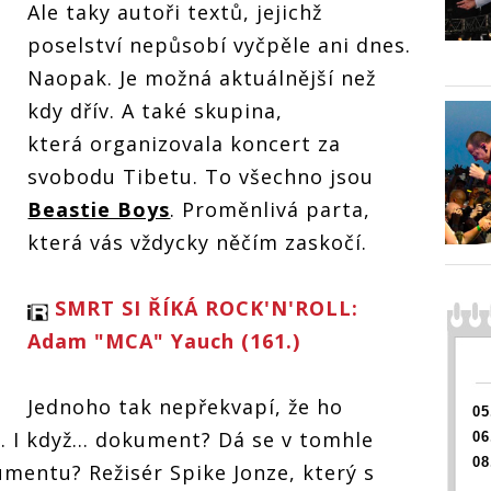
Ale taky autoři textů, jejichž
už v New Yorku.
jsou už v New Yorku.
h Beastie Boys v
Příběh Beastie Boys v
poselství nepůsobí vyčpěle ani dnes.
entu pobaví i
dokumentu pobaví i
Naopak. Je možná aktuálnější než
dojme
kdy dřív. A také skupina,
která organizovala koncert za
svobodu Tibetu. To všechno jsou
Beastie Boys
. Proměnlivá parta,
která vás vždycky něčím zaskočí.
SMRT SI ŘÍKÁ ROCK'N'ROLL:
Adam "MCA" Yauch (161.)
Jednoho tak nepřekvapí, že ho
05
. I když... dokument? Dá se v tomhle
06
08
umentu? Režisér Spike Jonze, který s