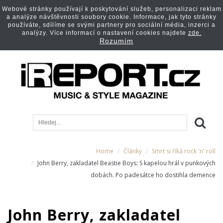
Webové stránky používají k poskytování služeb, personalizaci reklam
a analýze návštěvnosti soubory cookie. Informace, jak tyto stránky
používáte, sdílíme se svými partnery pro sociální média, inzerci a
analýzy. Více informací o nastavení cookies najdete
zde.
Rozumím
Home
Články
Smrt si říká rock 'n' roll
John Berry, zakladatel Beastie Boys: S kapelou hrál v punkových
dobách. Po padesátce ho dostihla demence
John Berry, zakladatel