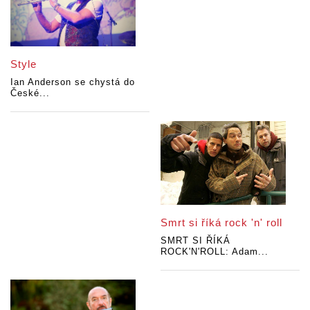
Style
Ian Anderson se chystá do
České...
Smrt si říká rock 'n' roll
SMRT SI ŘÍKÁ
ROCK'N'ROLL: Adam...