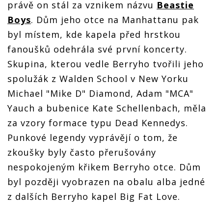
právě on stál za vznikem názvu
Beastie
Boys
. Dům jeho otce na Manhattanu pak
byl místem, kde kapela před hrstkou
fanoušků odehrála své první koncerty.
Skupina, kterou vedle Berryho tvořili jeho
spolužák z Walden School v New Yorku
Michael "Mike D" Diamond, Adam "MCA"
Yauch a bubenice Kate Schellenbach, měla
za vzory formace typu Dead Kennedys.
Punkové legendy vyprávějí o tom, že
zkoušky byly často přerušovány
nespokojeným křikem Berryho otce. Dům
byl později vyobrazen na obalu alba jedné
z dalších Berryho kapel Big Fat Love.