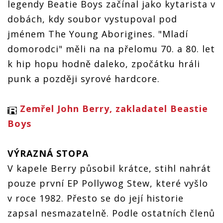
legendy Beatie Boys začínal jako kytarista v
ho
dostihla
dostihla
dobách.
dostihla
demence
demence
Po
dobách, kdy soubor vystupoval pod
demence
padesátce
jménem The Young Aborigines. "Mladí
ho
dostihla
domorodci" měli na na přelomu 70. a 80. let
demence
k hip hopu hodně daleko, zpočátku hráli
punk a později syrové hardcore.
Zemřel John Berry, zakladatel Beastie
Boys
VÝRAZNÁ STOPA
V kapele Berry působil krátce, stihl nahrát
pouze první EP Pollywog Stew, které vyšlo
v roce 1982. Přesto se do její historie
zapsal nesmazatelně. Podle ostatních členů