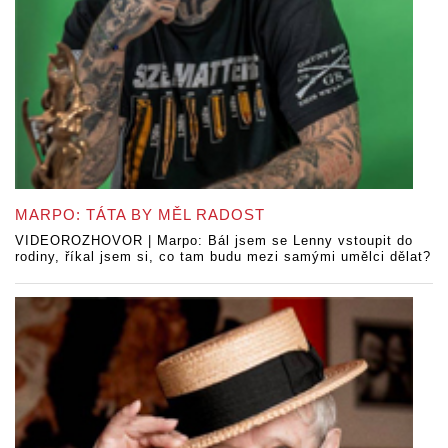
MARPO: TÁTA BY MĚL RADOST
VIDEOROZHOVOR | Marpo: Bál jsem se Lenny vstoupit do
rodiny, říkal jsem si, co tam budu mezi samými umělci dělat?