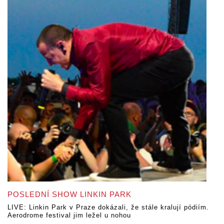
POSLEDNÍ SHOW LINKIN PARK
LIVE: Linkin Park v Praze dokázali, že stále kralují pódiím.
Aerodrome festival jim ležel u nohou