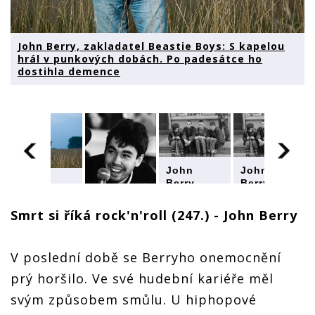
John Berry, zakladatel Beastie Boys: S kapelou
hrál v punkových dobách. Po padesátce ho
dostihla demence
John
John
John
Berry,
Berry,
Berry,
zakladatel
zakladatel
zakladatel
Beastie
Beastie
Smrt si říká rock'n'roll (247.) - John Berry
Beastie
Boys: S
Boys: S
John
Boys: S
kapelou
kapelou
Berry,
kapelou
hrál v
hrál v
zakladatel
V poslední době se Berryho onemocnění
hrál v
h
punkových
punkových
Beastie
punkových
dobách.
dobách.
Boys: S
prý horšilo. Ve své hudební kariéře měl
dobách.
Po
Po
kapelou
Po
padesátce
padesátce
svým způsobem smůlu. U hiphopové
hrál v
padesátce
ho
ho
punkových