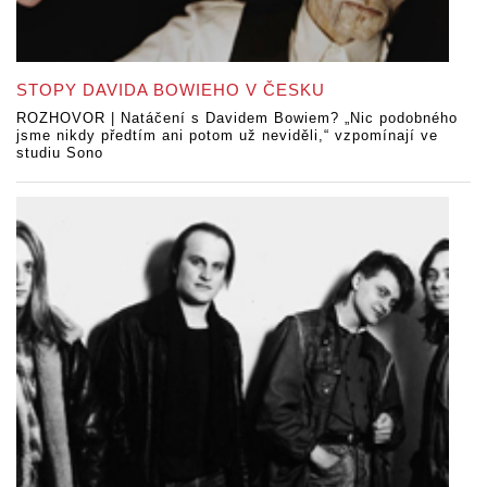
STOPY DAVIDA BOWIEHO V ČESKU
ROZHOVOR | Natáčení s Davidem Bowiem? „Nic podobného
jsme nikdy předtím ani potom už neviděli,“ vzpomínají ve
studiu Sono