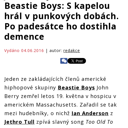
Beastie Boys: S kapelou
hrál v punkových dobách.
Po padesátce ho dostihla
demence
Vydáno 04.06.2016
| autor:
redakce
Jeden ze zakládajících členů americké
hiphopové skupiny
Beastie Boys
John
Berry zemřel letos 19. května v hospicu v
americkém Massachusetts. Zařadil se tak
mezi hudebníky, o nichž
Ian Anderson
z
Jethro Tull
zpívá slavný song
Too Old To