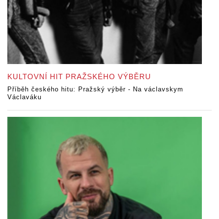
KULTOVNÍ HIT PRAŽSKÉHO VÝBĚRU
Příběh českého hitu: Pražský výběr - Na václavskym
Václaváku