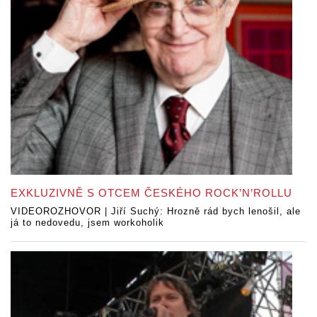
EXKLUZIVNĚ S OTCEM ČESKÉHO ROCK’N’ROLLU
VIDEOROZHOVOR | Jiří Suchý: Hrozně rád bych lenošil, ale
já to nedovedu, jsem workoholik