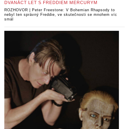
DVANÁCT LET S FREDDIEM MERCURYM
ROZHOVOR | Peter Freestone: V Bohemian Rhapsody to
nebyl ten správný Freddie, ve skutečnosti se mnohem víc
smál