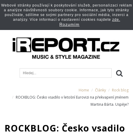
Webové stránky používají k poskytování služeb, personalizaci reklam
a analýze návštěvnosti soubory cookie. Informace, jak tyto stránky
používáte, sdílíme se svými partnery pro sociální média, inzerci a
analýzy. Více informací o nastavení cookies najdete
zde.
Rozumím
Home
Články
Rock blog
ROCKBLOG: Česko vsadilo v letošní Eurovizi na překvapení jménem
Martina Bárta. Uspěje?
ROCKBLOG: Česko vsadilo