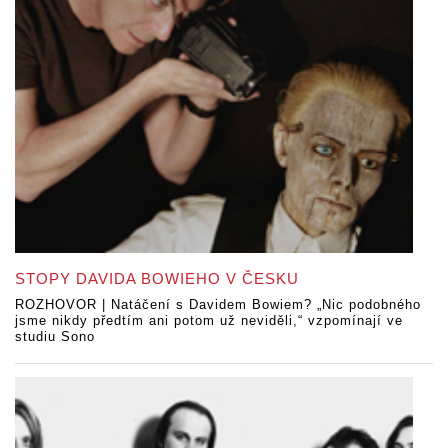
STOPY DAVIDA BOWIEHO V ČESKU
ROZHOVOR | Natáčení s Davidem Bowiem? „Nic podobného
jsme nikdy předtím ani potom už neviděli,“ vzpomínají ve
studiu Sono