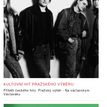
KULTOVNÍ HIT PRAŽSKÉHO VÝBĚRU
Příběh českého hitu: Pražský výběr - Na václavskym
Václaváku