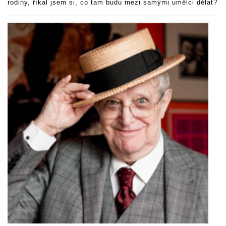
rodiny, říkal jsem si, co tam budu mezi samými umělci dělat?