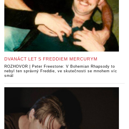
DVANÁCT LET S FREDDIEM MERCURYM
ROZHOVOR | Peter Freestone: V Bohemian Rhapsody to
nebyl ten správný Freddie, ve skutečnosti se mnohem víc
smál