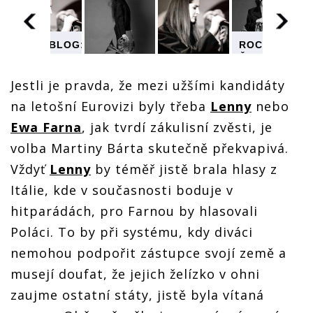
ROCKBLOG:
G:
ROCKBLOG:
Česko
Česko
ROCKBLOG:
ROCKBLOG:
vsadilo v
vsadilo v
Česko
Česko
Jestli je pravda, že mezi užšími kandidáty
letošní
letošní
vsadilo v
vsadilo v
Eurovizi
Eurovizi
na letošní Eurovizi byly třeba
Lenny
nebo
letošní
letošní
na
na
Eurovizi
Eurovizi
překvapení
í
překvapení
Ewa Farna
, jak tvrdí zákulisní zvěsti, je
na
na
jménem
jménem
překvapení
překvapení
volba Martiny Bárta skutečně překvapivá.
Martina
Martina
jménem
jménem
Bárta.
Bárta.
Vždyť
Lenny
by téměř jistě brala hlasy z
Martina
Martina
Uspěje?
Uspěje?
Bárta.
Bárta.
Itálie, kde v současnosti boduje v
Uspěje?
Uspěje?
hitparádách, pro Farnou by hlasovali
Poláci. To by při systému, kdy diváci
nemohou podpořit zástupce svojí země a
musejí doufat, že jejich želízko v ohni
zaujme ostatní státy, jistě byla vítaná