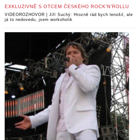
EXKLUZIVNĚ S OTCEM ČESKÉHO ROCK’N’ROLLU
VIDEOROZHOVOR | Jiří Suchý: Hrozně rád bych lenošil, ale
já to nedovedu, jsem workoholik