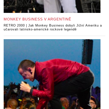
MONKEY BUSINESS V ARGENTINĚ
RETRO 2000 | Jak Monkey Business dobyli Jižní Ameriku a
učarovali latinsko-americké rockové legendě