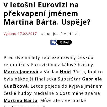
v letošní Eurovizi na
překvapení jménem
Martina Bárta. Uspěje?
Vydáno 17.02.2017
| autor:
Josef Martínek
Před dvěma lety reprezentovaly Českou
republiku v Eurovizi muzikálové hvězdy
Marta Jandová
a Václav
Noid
Bárta, loni to
byla někdejší finalistka SuperStar
Gabriela
Gunčíková
. Letos pojede do Kyjeva jménem
české hudby mediálně o dost méně známá
Martina Bárta
. Může ale v evropské