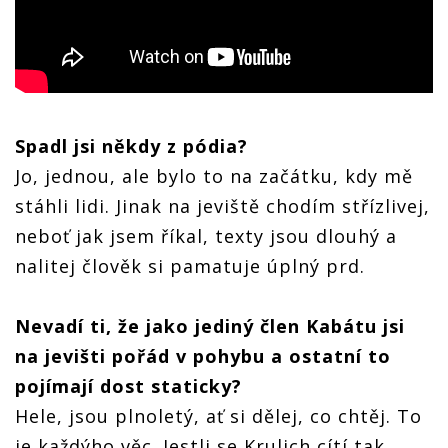
Spadl jsi někdy z pódia?
Jo, jednou, ale bylo to na začátku, kdy mě
stáhli lidi. Jinak na jeviště chodím střízlivej,
neboť jak jsem říkal, texty jsou dlouhý a
nalitej člověk si pamatuje úplný prd.
Nevadí ti, že jako jediný člen Kabátu jsi
na jevišti pořád v pohybu a ostatní to
pojímají dost staticky?
Hele, jsou plnoletý, ať si dělej, co chtěj. To
je každýho věc. Jestli se Krulich cítí tak