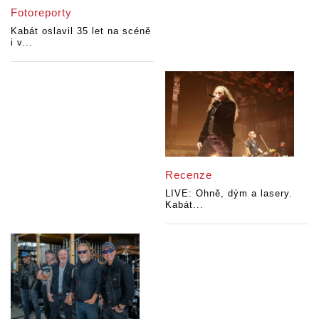
Fotoreporty
Kabát oslavil 35 let na scéně
i v...
Recenze
LIVE: Ohně, dým a lasery.
Kabát...