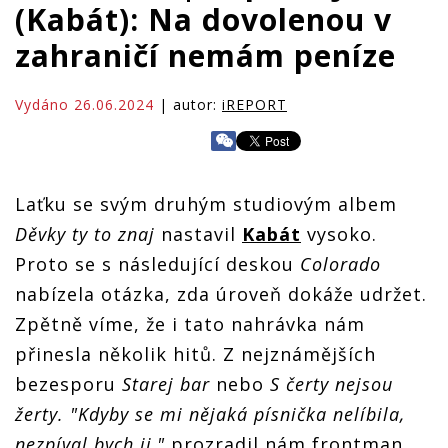
(Kabát): Na dovolenou v
zahraničí nemám peníze
Vydáno 26.06.2024
| autor:
iREPORT
Laťku se svým druhým studiovým albem
Děvky ty to znaj
nastavil
Kabát
vysoko.
Proto se s následující deskou
Colorado
nabízela otázka, zda úroveň dokáže udržet.
Zpětně víme, že i tato nahrávka nám
přinesla několik hitů. Z nejznámějších
bezesporu
Starej bar
nebo
S čerty nejsou
žerty. "Kdyby se mi nějaká písnička nelíbila,
nezpíval bych ji,"
prozradil nám frontman