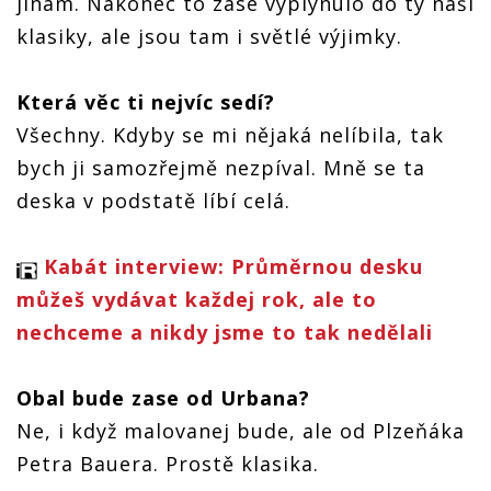
jinam. Nakonec to zase vyplynulo do tý naší
klasiky, ale jsou tam i světlé výjimky.
Která věc ti nejvíc sedí?
Všechny. Kdyby se mi nějaká nelíbila, tak
bych ji samozřejmě nezpíval. Mně se ta
deska v podstatě líbí celá.
Kabát interview: Průměrnou desku
můžeš vydávat každej rok, ale to
nechceme a nikdy jsme to tak nedělali
Obal bude zase od Urbana?
Ne, i když malovanej bude, ale od Plzeňáka
Petra Bauera. Prostě klasika.