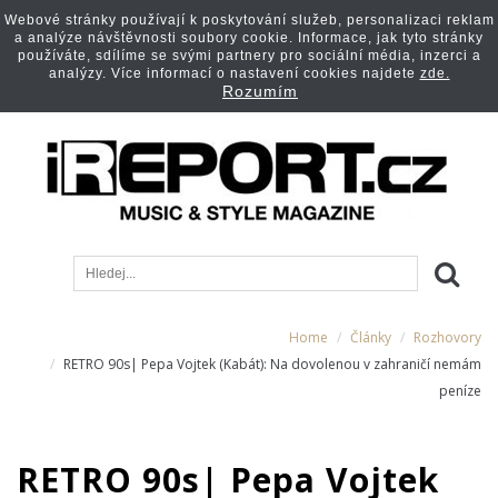
Webové stránky používají k poskytování služeb, personalizaci reklam
a analýze návštěvnosti soubory cookie. Informace, jak tyto stránky
používáte, sdílíme se svými partnery pro sociální média, inzerci a
analýzy. Více informací o nastavení cookies najdete
zde.
Rozumím
Home
Články
Rozhovory
RETRO 90s| Pepa Vojtek (Kabát): Na dovolenou v zahraničí nemám
peníze
RETRO 90s| Pepa Vojtek