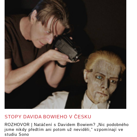
STOPY DAVIDA BOWIEHO V ČESKU
ROZHOVOR | Natáčení s Davidem Bowiem? „Nic podobného
jsme nikdy předtím ani potom už neviděli,“ vzpomínají ve
studiu Sono