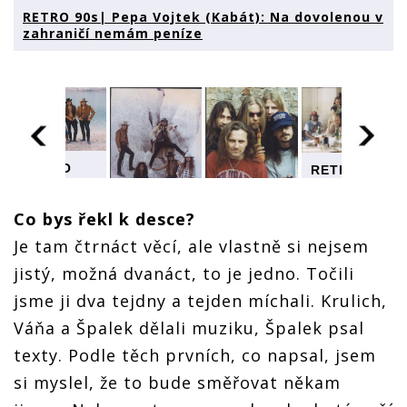
RETRO 90s| Pepa Vojtek (Kabát): Na dovolenou v
zahraničí nemám peníze
RETRO
RETRO
90s| Pepa
90s| Pepa
Vojtek
Vojtek
Co bys řekl k desce?
(Kabát):
(Kabát):
Na
Na
RETRO
RETRO
Je tam čtrnáct věcí, ale vlastně si nejsem
dovolenou
dovolenou
90s| Pepa
90s| Pepa
v
v
jistý, možná dvanáct, to je jedno. Točili
Vojtek
Vojtek
zahraničí
zahraničí
(Kabát):
(Kabát):
jsme ji dva tejdny a tejden míchali. Krulich,
nemám
nemám
Na
Na
peníze
peníze
u
dovolenou
dovolenou
Váňa a Špalek dělali muziku, Špalek psal
v
v
texty. Podle těch prvních, co napsal, jsem
zahraničí
zahraničí
nemám
nemám
si myslel, že to bude směřovat někam
peníze
peníze