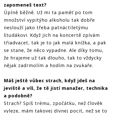
zapomeneš text?
Úplně běžně. Už mi ta paměť po tom
množství vypitýho alkoholu tak dobře
neslouží jako třeba patnáctiletýmu
študákovi. Když jich na koncertě zpívám
třiadvacet, tak je to jak malá knížka, a pak
se stane, že něco vypadne. Ale díky tomu,
že hrajeme už tak dlouho, tak to vždycky
nějak zadrmolím a hodím na zvukaře.
Máš ještě vůbec strach, když jdeš na
jeviště a víš, že tě jistí manažer, technika
a podobně?
Strach? Spíš trému, zpočátku, než člověk
vyleze, mám takovej divnej pocit, než se to