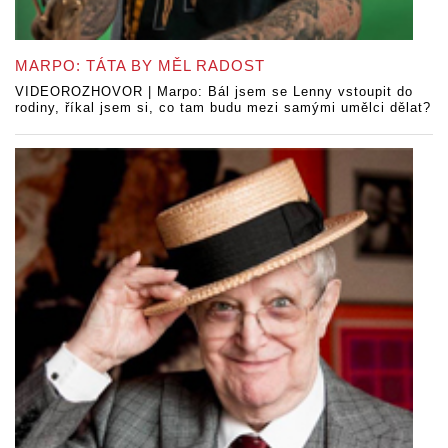
MARPO: TÁTA BY MĚL RADOST
VIDEOROZHOVOR | Marpo: Bál jsem se Lenny vstoupit do
rodiny, říkal jsem si, co tam budu mezi samými umělci dělat?