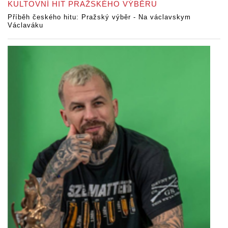
KULTOVNÍ HIT PRAŽSKÉHO VÝBĚRU
Příběh českého hitu: Pražský výběr - Na václavskym
Václaváku