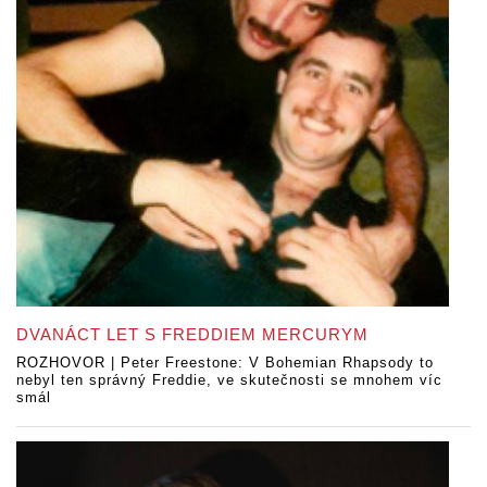
DVANÁCT LET S FREDDIEM MERCURYM
ROZHOVOR | Peter Freestone: V Bohemian Rhapsody to
nebyl ten správný Freddie, ve skutečnosti se mnohem víc
smál