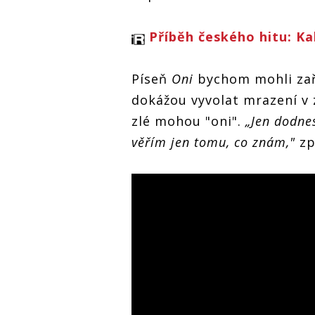
Příběh českého hitu: K
Píseň
Oni
bychom mohli zař
dokážou vyvolat mrazení v 
zlé mohou "oni".
„Jen dodnes
věřím jen tomu, co znám,"
zp