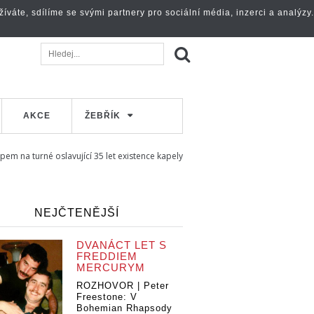
váte, sdílíme se svými partnery pro sociální média, inzerci a analýzy.
AKCE
ŽEBŘÍK
pem na turné oslavující 35 let existence kapely
NEJČTENĚJŠÍ
DVANÁCT LET S
FREDDIEM
MERCURYM
ROZHOVOR | Peter
Freestone: V
Bohemian Rhapsody