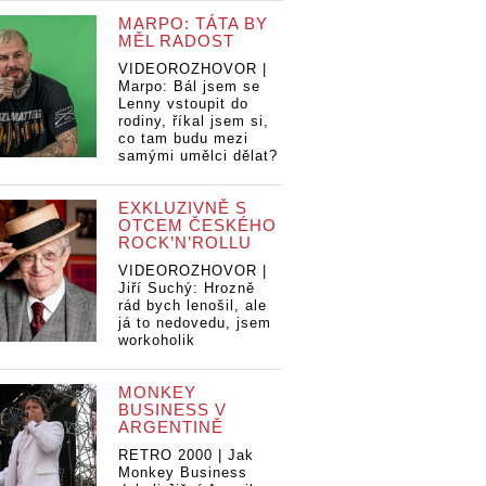
MARPO: TÁTA BY
MĚL RADOST
VIDEOROZHOVOR |
Marpo: Bál jsem se
Lenny vstoupit do
rodiny, říkal jsem si,
co tam budu mezi
samými umělci dělat?
EXKLUZIVNĚ S
OTCEM ČESKÉHO
ROCK’N’ROLLU
VIDEOROZHOVOR |
Jiří Suchý: Hrozně
rád bych lenošil, ale
já to nedovedu, jsem
workoholik
MONKEY
BUSINESS V
ARGENTINĚ
RETRO 2000 | Jak
Monkey Business