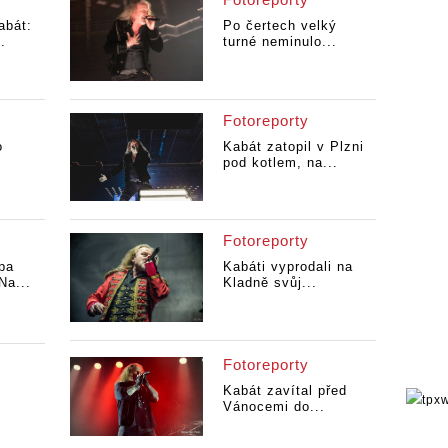
bát:
Po čertech velký
.
turné neminulo...
Fotoreporty
o
Kabát zatopil v Plzni
pod kotlem, na...
Fotoreporty
pa
Kabáti vyprodali na
Na...
Kladně svůj...
Fotoreporty
Kabát zavítal před
Vánocemi do...