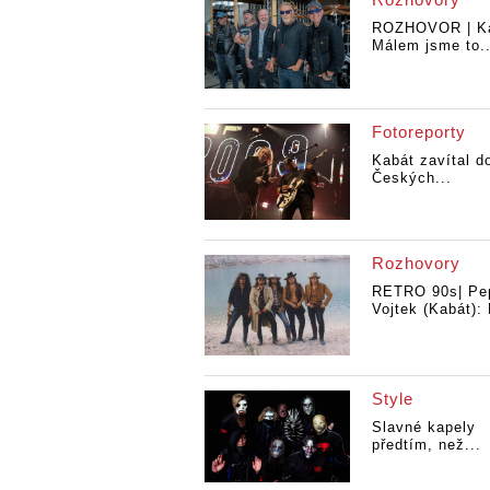
ROZHOVOR | Ka
Málem jsme to..
Fotoreporty
Kabát zavítal d
Českých...
Rozhovory
RETRO 90s| Pe
Vojtek (Kabát): 
Style
Slavné kapely
předtím, než...