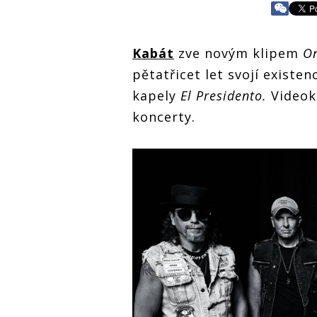
Kabát
zve novým klipem
O
pětatřicet let svojí existe
kapely
El Presidento.
Videok
koncerty.