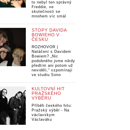
to nebyl ten správný
Freddie, ve
skutečnosti se
mnohem víc smál
STOPY DAVIDA
BOWIEHO V
ČESKU
ROZHOVOR |
Natáčení s Davidem
Bowiem? „Nic
podobného jsme nikdy
předtím ani potom už
neviděli,“ vzpomínají
ve studiu Sono
KULTOVNÍ HIT
PRAŽSKÉHO
VÝBĚRU
Příběh českého hitu:
Pražský výběr - Na
václavskym
Václaváku