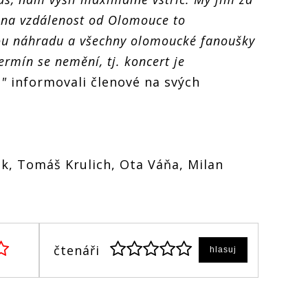
na vzdálenost od Olomouce to
ou náhradu a všechny olomoucké fanoušky
rmín se nemění, tj. koncert je
,"
informovali členové na svých
tek, Tomáš Krulich, Ota Váňa, Milan
čtenáři
hlasuj