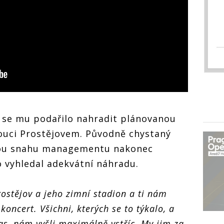
 se mu podařilo nahradit plánovanou
ouci Prostějovem. Původně chystaný
erou snahu managementu nakonec
 vyhledal adekvátní náhradu.
rostějov a jeho zimní stadion a ti nám
koncert. Všichni, kterých se to týkalo, a
as, nám vyšli maximálně vstříc. My jim za