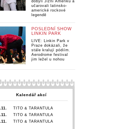
dobyli Jižní Ameriku a
učarovali latinsko-
americké rockové
legendě
POSLEDNÍ SHOW
LINKIN PARK
LIVE: Linkin Park v
Praze dokázali, že
stále kralují pódiím.
Aerodrome festival
jim ležel u nohou
Kalendář akcí
.11.
TITO & TARANTULA
.11.
TITO & TARANTULA
.11.
TITO & TARANTULA