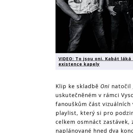
VIDEO: To jsou oni. Kabát láká
existence kapely
Klip ke skladbě
Oni
natočil
uskutečněném v rámci Vyso
fanouškům část vizuálních 
playlist, který si pro podz
celkem osmnáct zastávek, z
naplánované hned dva kon