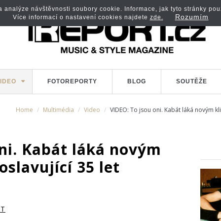
analýze návštěvnosti soubory cookie. Informace, jak tyto stránky použí
Rozumím
Více informací o nastavení cookies najdete
zde.
IDEO
FOTOREPORTY
BLOG
SOUTĚŽE
Home
Multimédia
Video
VIDEO: To jsou oni. Kabát láká novým kli
oni. Kabát láká novým
slavující 35 let
RT