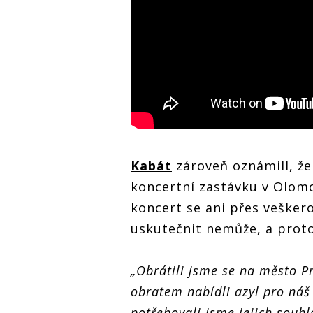
Kabát
zároveň oznámill, že
koncertní zastávku v Olom
koncert se ani přes vešk
uskutečnit nemůže, a proto
„Obrátili jsme se na město P
obratem nabídli azyl pro náš 
potřebovali jsme jejich souhl