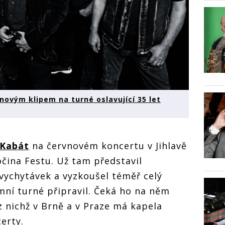
 novým klipem na turné oslavující 35 let
Kabát
na červnovém koncertu v Jihlavě
čina Festu. Už tam představil
vychytávek a vyzkoušel téměř celý
imní turné připravil. Čeká ho na něm
 nichž v Brně a v Praze má kapela
certy.