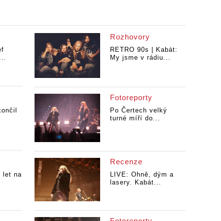
Rozhovory
f
RETRO 90s | Kabát:
...
My jsme v rádiu...
Fotoreporty
ončil
Po Čertech velký
turné míří do...
Recenze
 let na
LIVE: Ohně, dým a
lasery. Kabát...
Fotoreporty