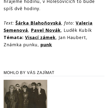
hrajeme hodinu, v Holešovicích to bude
spíš dvě hodiny.
Text:
Šárka Blahoňovská
,
foto:
Valeria
Semenová
,
Pavel Novák
, Luděk Kubík
Témata:
Visací zámek
, Jan Haubert,
Známka punku,
punk
MOHLO BY VÁS ZAJÍMAT