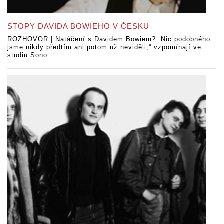
STOPY DAVIDA BOWIEHO V ČESKU
ROZHOVOR | Natáčení s Davidem Bowiem? „Nic podobného
jsme nikdy předtím ani potom už neviděli,“ vzpomínají ve
studiu Sono