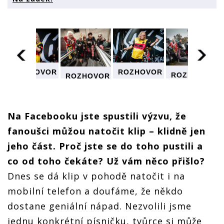
ROZHOVOR
ROZHOVOR
ROZHOVOR
R
ROZHOVOR
| Jan
| Jan
| Jan
| Jan
Haubert
Haubert
Haubert
Haubert
(Visací
(Visací
(Visací
(Visací
zámek):
zámek):
zámek):
zámek):
Na Facebooku jste spustili výzvu, že
Nejbizarnější
Nejbizarnější
Nejbizarnější
jší
Nejbizarnější
věc, na
věc, na
věc, na
fanoušci můžou natočit klip – klidně jen
věc, na
kterou
kterou
kterou
kterou
jsme se
jsme se
jeho část. Proč jste se do toho pustili a
jsme se
jsme se
podepsali?
podepsali?
podepsali?
?
podepsali?
co od toho čekáte? Už vám něco přišlo?
Na zadek!
Na zadek!
Na zadek!
Na zadek!
Dnes se dá klip v pohodě natočit i na
mobilní telefon a doufáme, že někdo
dostane geniální nápad. Nezvolili jsme
jednu konkrétní písničku, tvůrce si může