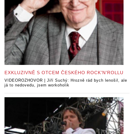
EXKLUZIVNĚ S OTCEM ČESKÉHO ROCK’N’ROLLU
VIDEOROZHOVOR | Jiří Suchý: Hrozně rád bych lenošil, ale
já to nedovedu, jsem workoholik