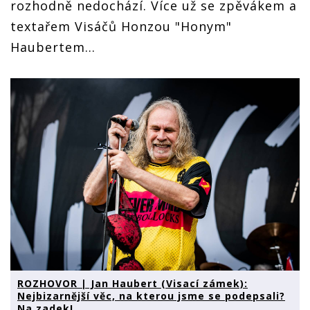
rozhodně nedochází. Více už se zpěvákem a
textařem Visáčů Honzou "Honym"
Haubertem...
ROZHOVOR | Jan Haubert (Visací zámek):
Nejbizarnější věc, na kterou jsme se podepsali?
Na zadek!