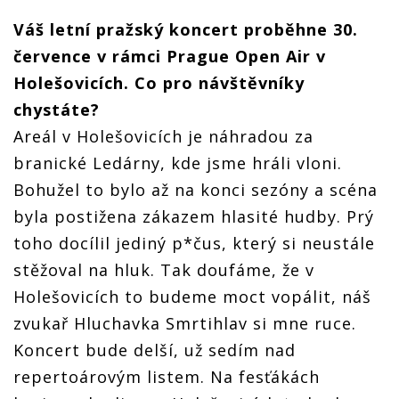
Váš letní pražský koncert proběhne 30.
července v rámci Prague Open Air v
Holešovicích. Co pro návštěvníky
chystáte?
Areál v Holešovicích je náhradou za
branické Ledárny, kde jsme hráli vloni.
Bohužel to bylo až na konci sezóny a scéna
byla postižena zákazem hlasité hudby. Prý
toho docílil jediný p*čus, který si neustále
stěžoval na hluk. Tak doufáme, že v
Holešovicích to budeme moct vopálit, náš
zvukař Hluchavka Smrtihlav si mne ruce.
Koncert bude delší, už sedím nad
repertoárovým listem. Na fesťákách