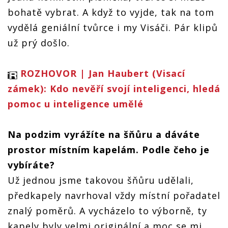
bohatě vybrat. A když to vyjde, tak na tom
vydělá geniální tvůrce i my Visáči. Pár klipů
už prý došlo.
ROZHOVOR | Jan Haubert (Visací
zámek): Kdo nevěří svojí inteligenci, hledá
pomoc u inteligence umělé
Na podzim vyrážíte na šňůru a dáváte
prostor místním kapelám. Podle čeho je
vybíráte?
Už jednou jsme takovou šňůru udělali,
předkapely navrhoval vždy místní pořadatel
znalý poměrů. A vycházelo to výborně, ty
kapely byly velmi originální a moc se mi