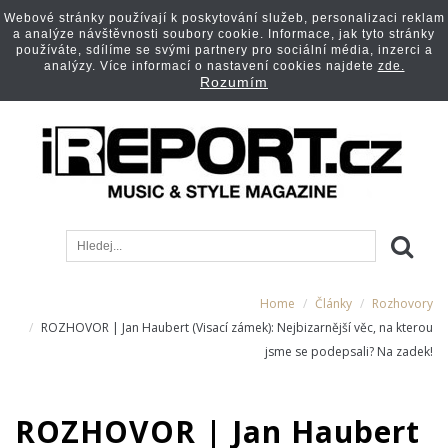
Webové stránky používají k poskytování služeb, personalizaci reklam
a analýze návštěvnosti soubory cookie. Informace, jak tyto stránky
používáte, sdílíme se svými partnery pro sociální média, inzerci a
analýzy. Více informací o nastavení cookies najdete
zde.
Rozumím
Home
Články
Rozhovory
ROZHOVOR | Jan Haubert (Visací zámek): Nejbizarnější věc, na kterou
jsme se podepsali? Na zadek!
ROZHOVOR | Jan Haubert