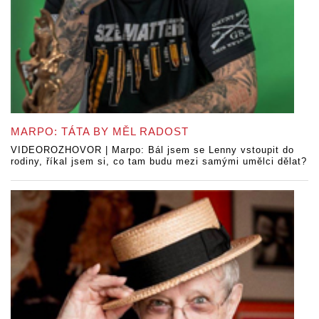
MARPO: TÁTA BY MĚL RADOST
VIDEOROZHOVOR | Marpo: Bál jsem se Lenny vstoupit do
rodiny, říkal jsem si, co tam budu mezi samými umělci dělat?