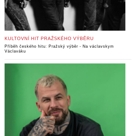
KULTOVNÍ HIT PRAŽSKÉHO VÝBĚRU
Příběh českého hitu: Pražský výběr - Na václavskym
Václaváku