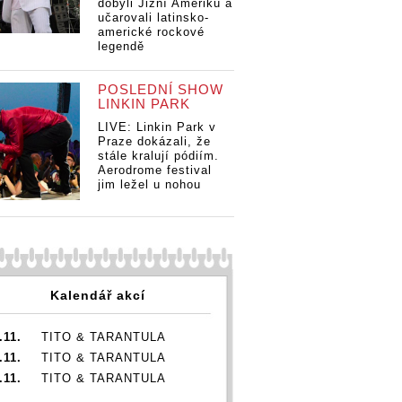
dobyli Jižní Ameriku a
učarovali latinsko-
americké rockové
legendě
POSLEDNÍ SHOW
LINKIN PARK
LIVE: Linkin Park v
Praze dokázali, že
stále kralují pódiím.
Aerodrome festival
jim ležel u nohou
| Rozálie:
ně
ěcech,
uji do
Kalendář akcí
.11.
TITO & TARANTULA
.11.
TITO & TARANTULA
.11.
TITO & TARANTULA