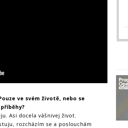
Pouze ve sv
é
m životě, nebo se
 p
říbě
hy?
. Asi docela vášnivej život.
stuju, rozcházím se a poslouchám