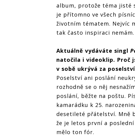
album, protože téma jisté
je přítomno ve všech písníc
životním tématem. Nejvíc 
tak často inspiraci nemám.
Aktu
álně vydává
te singl
P
natočila i videoklip. Proč
v
sob
ě
ukr
ývá za poselství
Poselství ani poslání neuk
rozhodně se o něj nesnažím.
poslání, běžte na poštu. P
kamarádku k 25. narozeniná
desetileté přátelství. Mně b
že je letos první a posledn
mělo ton fór.