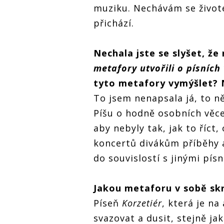
muziku. Nechávám se život
přichází.
Nechala jste se slyš
et,
že 
metafory utvořili o písních
tyto metafory vymýšlet? 
To jsem nenapsala já, to n
Píšu o hodně osobních věce
aby nebyly tak, jak to říct
koncertů divákům příběhy a
do souvislostí s jinými pís
Jakou metaforu v
sob
ě
sk
Píseň
Korzetiér
, která je na
svazovat a dusit, stejně ja