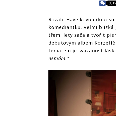
Rozálii Havelkovou doposud
komediantku. Velmi blízká j
třemi lety začala tvořit pís
debutovým albem Korzetiér.
tématem je svázanost lásk
nemám."