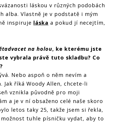
 svázanosti láskou v různých podobách
h alba. Vlastně je v podstatě i mým
mě inspiruje
láska
a pokud jí necejtím,
ětadvacet na holou
, ke kter
é
mu jste
 jste vybrala právě tuto skladbu? Co
?
rývá. Nebo aspoň o něm nevím a
 Jak říká Woody Allen, chcete-li
íseň vznikla původně pro moji
m a je v ní obsaženo celé naše skoro
ylo letos taky 25, takže jsem si řekla,
í možnost tuhle písničku vydat, aby to