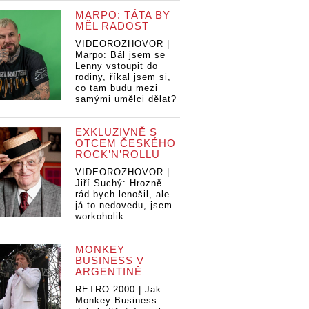
MARPO: TÁTA BY
MĚL RADOST
VIDEOROZHOVOR |
Marpo: Bál jsem se
Lenny vstoupit do
rodiny, říkal jsem si,
co tam budu mezi
samými umělci dělat?
EXKLUZIVNĚ S
OTCEM ČESKÉHO
ROCK’N’ROLLU
VIDEOROZHOVOR |
Jiří Suchý: Hrozně
rád bych lenošil, ale
já to nedovedu, jsem
workoholik
MONKEY
BUSINESS V
ARGENTINĚ
RETRO 2000 | Jak
Monkey Business