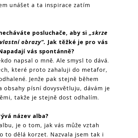
em unášet a ta inspirace zatím
necháváte posluchače, aby si
„skrze
 vlastní obrazy
“
.
Jak těžk
é
je pro vás
Napadají vá
s spont
ánně
?
ěkdo napsal o mně. Ale smysl to dává.
ch, které proto zahaluji do metafor,
, odhalené. Jenže pak stejně během
 obsahy písní dovysvětluju, dávám je
němi, takže je stejně dost odhalím.
r
ývá název alba?
 albu, je o tom, jak vás může vztah
ko to dělá korzet. Nazvala jsem tak i