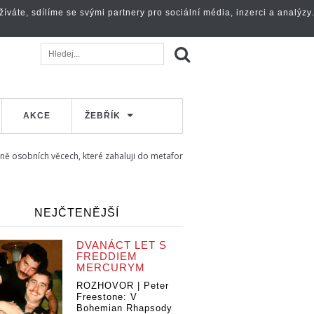
váte, sdílíme se svými partnery pro sociální média, inzerci a analýzy.
AKCE
ŽEBŘÍK
ě osobních věcech, které zahaluji do metafor
NEJČTENĚJŠÍ
DVANÁCT LET S
FREDDIEM
MERCURYM
ROZHOVOR | Peter
Freestone: V
Bohemian Rhapsody