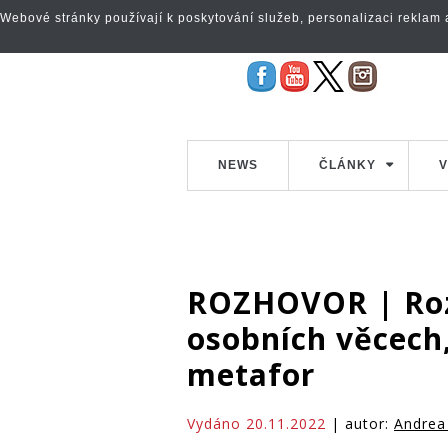
Webové stránky používají k poskytování služeb, personalizaci reklam a 
NEWS
ČLÁNKY
V
ROZHOVOR | Rozá
osobních věcech,
metafor
Vydáno 20.11.2022
| autor:
Andrea