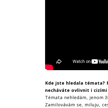
Kde jste hledala t
é
mata? 
necháváte ovlivnit i cizí
mi
Témata nehledám, jenom žiju
Zamilovávám se, miluju, ce