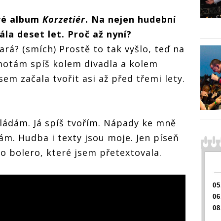
v
é
album
Korzeti
é
r
. Na nejen hudební
ROZHOVOR | Rozálie:
Píšu o hodně
la deset let. Proč až nyní
?
osobních věcech,
ará? (smích) Prostě to tak vyšlo, teď na
které zahaluji do
metafor
e motám spíš kolem divadla a kolem
sem začala tvořit asi až před třemi lety.
VOR | Rozálie:
ROZHOVOR 
o hodně
Píšu o hod
kládám. Já spíš tvořím. Nápady ke mně
ích věcech,
osobních v
zahaluji do
které zahal
vám. Hudba i texty jsou moje. Jen píseň
or
metafor
o bolero, které jsem přetextovala.
05
06
08