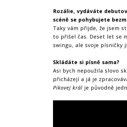
Rozálie, vydává
te debuto
ROZHOVOR | Rozálie:
Píšu o hodně
sc
é
ně se pohybujete bezmá
osobních věcech,
Taky vám přijde, že jsem st
které zahaluji do
metafor
to přišel čas. Deset let s
swingu, ale svoje písničky j
ROZHOVOR | Rozálie:
ROZHO
Skl
ádá
te si p
ísně
sama?
Píšu o hodně
Píšu 
Asi bych nepoužila slovo s
osobních věcech,
osobn
které zahaluji do
které 
přicházejí a já je zpracová
metafor
metaf
Pikovej král
je původně jedn