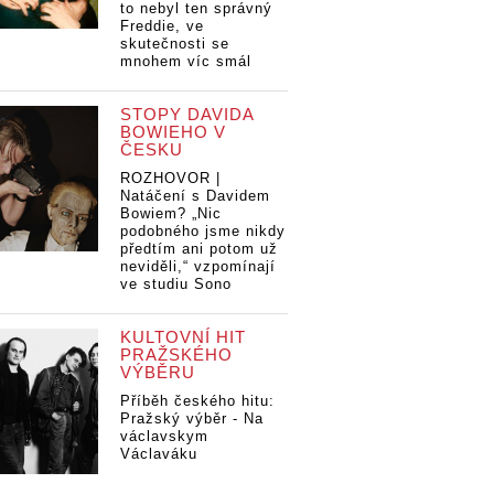
to nebyl ten správný
Freddie, ve
skutečnosti se
mnohem víc smál
STOPY DAVIDA
BOWIEHO V
ČESKU
ROZHOVOR |
Natáčení s Davidem
Bowiem? „Nic
podobného jsme nikdy
předtím ani potom už
neviděli,“ vzpomínají
ve studiu Sono
KULTOVNÍ HIT
PRAŽSKÉHO
VÝBĚRU
Příběh českého hitu:
Pražský výběr - Na
václavskym
Václaváku