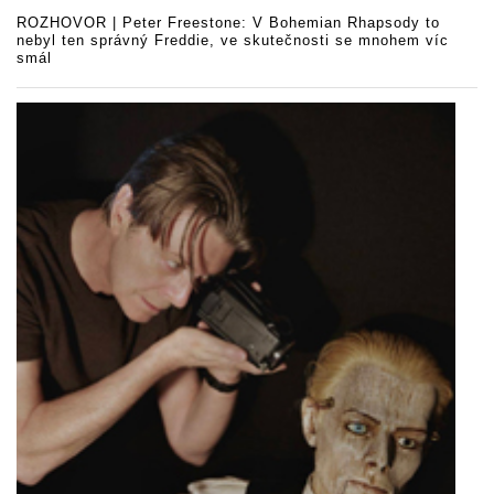
ROZHOVOR | Peter Freestone: V Bohemian Rhapsody to
nebyl ten správný Freddie, ve skutečnosti se mnohem víc
smál