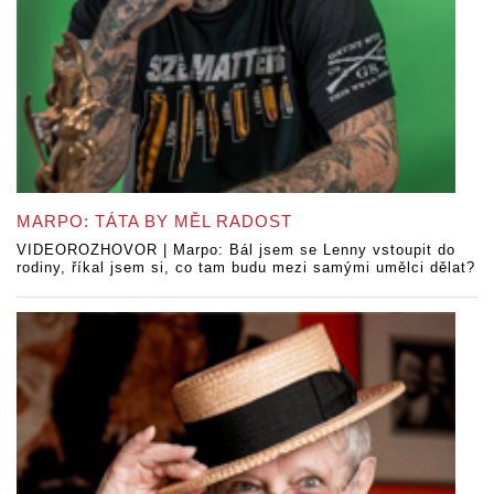
MARPO: TÁTA BY MĚL RADOST
VIDEOROZHOVOR | Marpo: Bál jsem se Lenny vstoupit do
rodiny, říkal jsem si, co tam budu mezi samými umělci dělat?