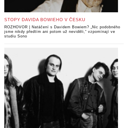
STOPY DAVIDA BOWIEHO V ČESKU
ROZHOVOR | Natáčení s Davidem Bowiem? „Nic podobného
jsme nikdy předtím ani potom už neviděli,“ vzpomínají ve
studiu Sono