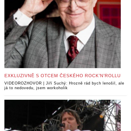
EXKLUZIVNĚ S OTCEM ČESKÉHO ROCK’N’ROLLU
VIDEOROZHOVOR | Jiří Suchý: Hrozně rád bych lenošil, ale
já to nedovedu, jsem workoholik