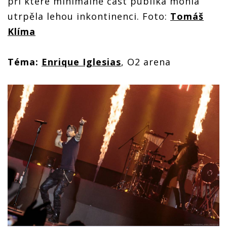
při které minimálně část publika mohla
utrpěla lehou inkontinenci. Foto:
Tomáš
Klíma
Téma:
Enrique Iglesias
, O2 arena