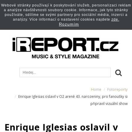
Webové stránky používají k poskytování služeb, personalizaci reklam
a analýze návštěvnosti soubory cookie. Informace, jak tyto stránky
používáte, sdílíme se svými partnery pro sociální média, inzerci a
analýzy. Více informací o nastavení cookies najdete
zde.
Rozumím
Home
Fotoreporty
Enrique Iglesias oslavil v O2 areně 43. narozeniny, pro fanoušky si
připravil vizuální show
Enrique Iglesias oslavil v