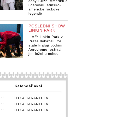
dobyli Jižní Ameriku a
učarovali latinsko-
americké rockové
legendě
POSLEDNÍ SHOW
LINKIN PARK
LIVE: Linkin Park v
Praze dokázali, že
e těšit v
Na
Na co se těšit v
stále kralují pódiím.
: Do
kv
květnu: Do
Aerodrome festival
Na co se těšit v
míří
Če
Česka míří
jim ležel u nohou
květnu: Do
 Iglesias,
En
Enrique Iglesias,
Česka míří
ia i
An
Anastacia i
Enrique Iglesias,
hv
hvězdy
Anastacia i
sátek, Tři
de
devadesátek, Tři
hvězdy
oslaví 33
se
sestry oslaví 33
devadesátek, Tři
let
let
sestry oslaví 33
Kalendář akcí
let
.11.
TITO & TARANTULA
.11.
TITO & TARANTULA
.11.
TITO & TARANTULA