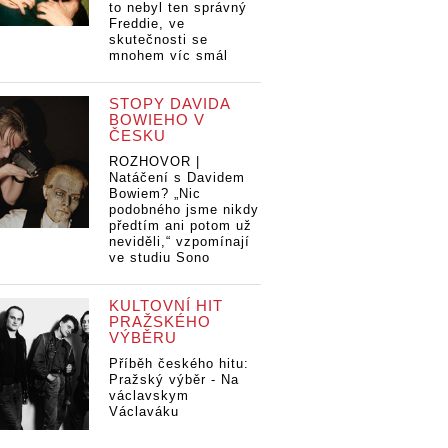
to nebyl ten správný
Freddie, ve
skutečnosti se
mnohem víc smál
STOPY DAVIDA
BOWIEHO V
ČESKU
ROZHOVOR |
Natáčení s Davidem
Bowiem? „Nic
podobného jsme nikdy
předtím ani potom už
neviděli,“ vzpomínají
ve studiu Sono
KULTOVNÍ HIT
PRAŽSKÉHO
VÝBĚRU
Příběh českého hitu:
Pražský výběr - Na
václavskym
Václaváku