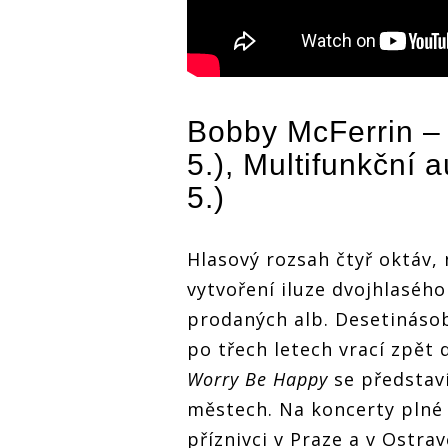
Bobby McFerrin
– 
5.), Multifunkční
5.)
Hlasový rozsah čtyř oktáv,
vytvoření iluze dvojhlasého
prodaných alb. Desetinás
po třech letech vrací zpět 
Worry Be Happy
se představ
městech. Na koncerty plné 
příznivci v Praze a v Ostrav