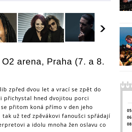
Na co se těšit v
Na co s
Na co se těšit v
květnu: Do
květnu
květnu: Do
Česka míří
 O2 arena, Praha (7. a 8.
Česka 
Česka míří
Enrique Iglesias,
Enrique
Enrique Iglesias,
Anastacia i
Anastac
Anastacia i
hvězdy
šit v
hvězdy
hvězdy
devadesátek, Tři
devade
devadesátek, Tři
sestry oslaví 33
sestry 
sestry oslaví 33
lib zpřed dvou let a vrací se zpět do
let
esias,
let
let
si přichystal hned dvojitou porci
 se přitom koná přímo v den jeho
, Tři
05
ví 33
a tak už teď zpěvákovi fanoušci spřádají
06
erpretovi a idolu mnoha žen oslavu co
08