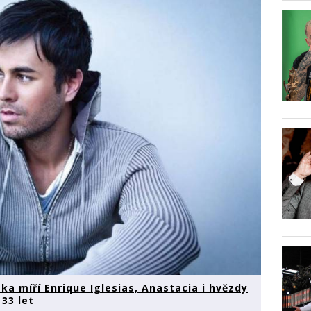
ska míří Enrique Iglesias, Anastacia i hvězdy
 33 let