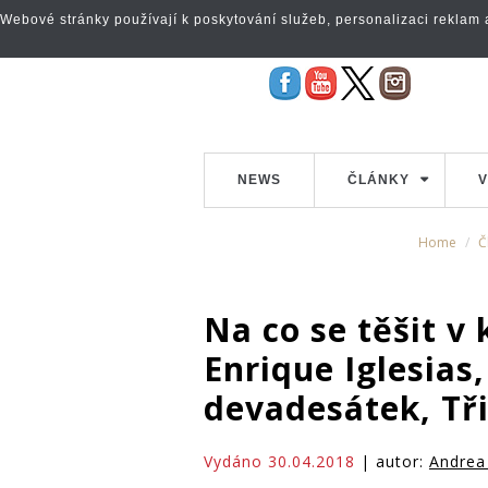
Webové stránky používají k poskytování služeb, personalizaci reklam a 
NEWS
ČLÁNKY
V
Home
Č
Na co se těšit v
Enrique Iglesias
devadesátek, Tři 
Vydáno 30.04.2018
| autor:
Andrea