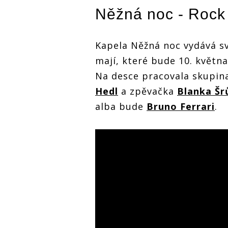
Něžná noc - Rock 
Kapela Něžná noc vydává s
mají, které bude 10. květn
Na desce pracovala skupina
Hedl
a zpěvačka
Blanka Š
alba bude
Bruno Ferrari
.