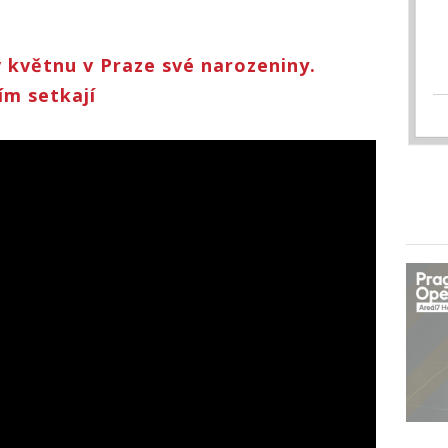
 v květnu v Praze své narozeniny.
ím setkají