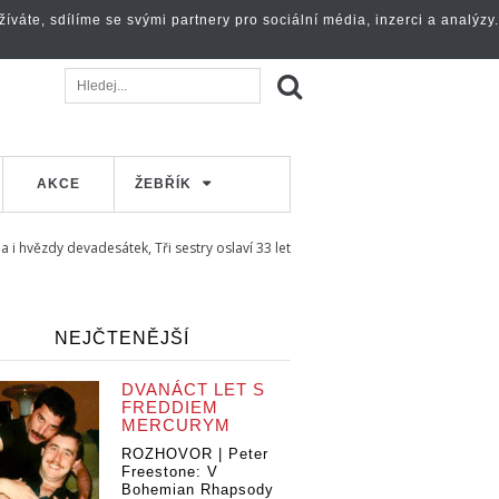
váte, sdílíme se svými partnery pro sociální média, inzerci a analýzy.
AKCE
ŽEBŘÍK
a i hvězdy devadesátek, Tři sestry oslaví 33 let
NEJČTENĚJŠÍ
DVANÁCT LET S
FREDDIEM
MERCURYM
ROZHOVOR | Peter
Freestone: V
Bohemian Rhapsody