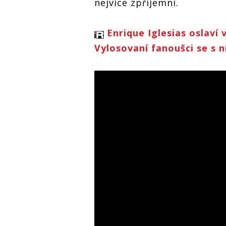
nejvíce zpříjemní.
Enrique Iglesias oslaví
Vylosovaní fanoušci se s n