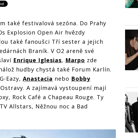
ím také festivalová sezóna. Do Prahy
90s Explosion Open Air hvězdy
ou také fanoušci Tří sester a jejich
edárnách Braník. V O2 areně své
slaví
Enrique Iglesias
,
Marpo
zde
nálož hudby chystá také Forum Karlín.
 G-Eazy,
Anastacia
nebo
Bobby
o Ostravy. A zajímavá vystoupení mají
oxy, Rock Café a Chapeau Rouge. Ty
CTV Allstars, Něžnou noc a Bad