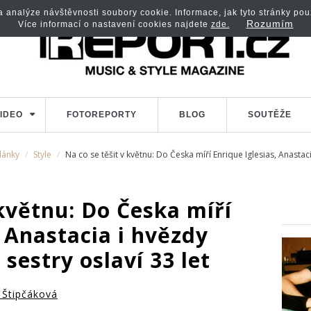
analýze návštěvnosti soubory cookie. Informace, jak tyto stránky použí
Rozumím
Více informací o nastavení cookies najdete
zde.
IDEO
FOTOREPORTY
BLOG
SOUTĚŽE
lánky
Style
Na co se těšit v květnu: Do Česka míří Enrique Iglesias, Anastaci
 květnu: Do Česka míří
, Anastacia i hvězdy
sestry oslaví 33 let
 Štipčáková