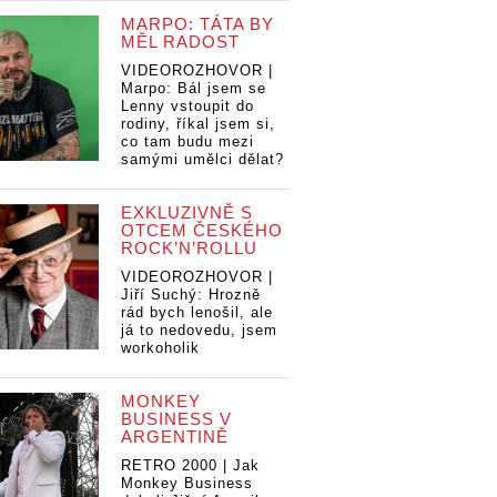
MARPO: TÁTA BY
MĚL RADOST
VIDEOROZHOVOR |
Marpo: Bál jsem se
Lenny vstoupit do
rodiny, říkal jsem si,
co tam budu mezi
samými umělci dělat?
EXKLUZIVNĚ S
OTCEM ČESKÉHO
ROCK’N’ROLLU
VIDEOROZHOVOR |
Jiří Suchý: Hrozně
rád bych lenošil, ale
já to nedovedu, jsem
workoholik
MONKEY
BUSINESS V
ARGENTINĚ
RETRO 2000 | Jak
Monkey Business