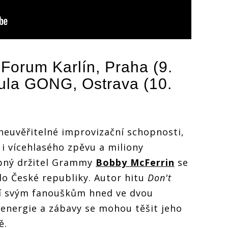
Forum Karlín, Praha (9.
 aula GONG, Ostrava (10.
 neuvěřitelné improvizační schopnosti,
 i vícehlasého zpěvu a miliony
obný držitel Grammy
Bobby McFerrin
se
do České republiky. Autor hitu
Don't
í svým fanouškům hned ve dvou
energie a zábavy se mohou těšit jeho
ě.