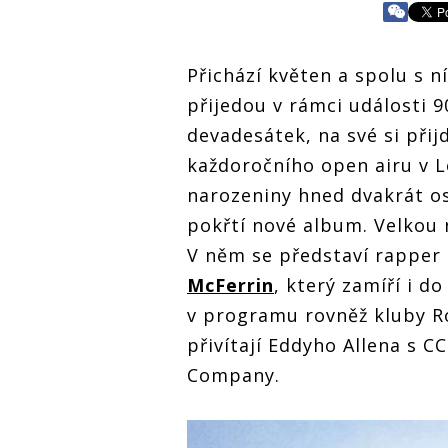
Přichází květen a spolu s n
přijedou v rámci události 
devadesátek, na své si přijd
každoročního open airu v L
narozeniny hned dvakrát o
pokřtí nové album. Velkou 
V něm se představí rapper
McFerrin
, který zamíří i d
v programu rovněž kluby R
přivítají Eddyho Allena s C
Company.