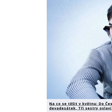
Na co se těšit v květnu: Do Če
devadesátek, Tři sestry oslaví