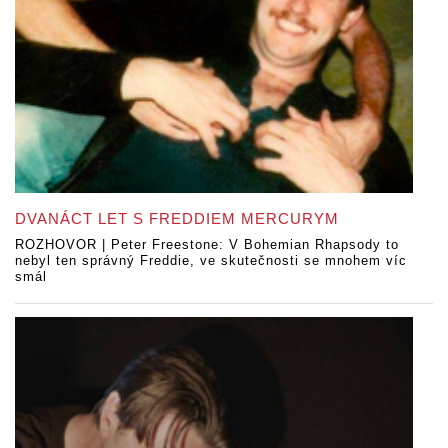
DVANÁCT LET S FREDDIEM MERCURYM
ROZHOVOR | Peter Freestone: V Bohemian Rhapsody to
nebyl ten správný Freddie, ve skutečnosti se mnohem víc
smál