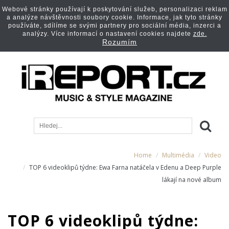
Webové stránky používají k poskytování služeb, personalizaci reklam
a analýze návštěvnosti soubory cookie. Informace, jak tyto stránky
používáte, sdílíme se svými partnery pro sociální média, inzerci a
analýzy. Více informací o nastavení cookies najdete
zde.
Rozumím
Home
Multimédia
Video
TOP 6 videoklipů týdne: Ewa Farna natáčela v Edenu a Deep Purple
lákají na nové album
TOP 6 videoklipů týdne: