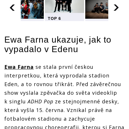
TOP 6
videoklipů
TOP 6
TOP 6
týdne: Ewa
videoklipů
videoklipů
Farna natáčela
týdne: Ewa
týdne: Ewa
Ewa Farna
ukazuje, jak to
v Edenu a
Farna natáčela
Farna natáčela
Deep Purple
v Edenu a
v Edenu a
vypadalo v Edenu
lákají na nové
Deep Purple
Deep Purple
album
lákají na nové
lákají na nové
album
album
Ewa Farna
se stala první českou
interpretkou, která vyprodala stadion
Eden, a to rovnou třikrát. Před závěrečnou
show vyslala zpěvačka do světa videoklip
k singlu
ADHD Pop
ze stejnojmenné desky,
která vyšla 15. června. Vznikal právě na
fotbalovém stadionu a zachycuje
propracovnou choreografii, kterou si Farna