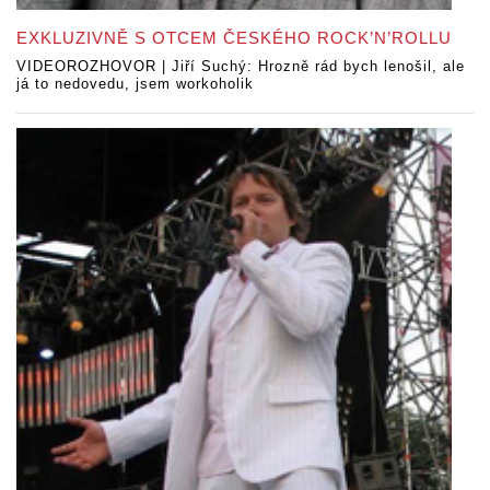
EXKLUZIVNĚ S OTCEM ČESKÉHO ROCK’N’ROLLU
VIDEOROZHOVOR | Jiří Suchý: Hrozně rád bych lenošil, ale
já to nedovedu, jsem workoholik