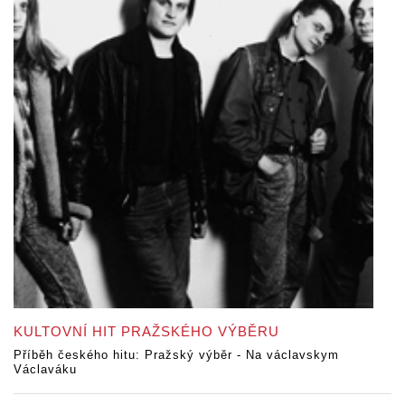
KULTOVNÍ HIT PRAŽSKÉHO VÝBĚRU
Příběh českého hitu: Pražský výběr - Na václavskym
Václaváku