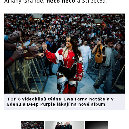
Ariany Grande,
něco něco
a Street69.
TOP 6 videoklipů týdne: Ewa Farna natáčela v
Edenu a Deep Purple lákají na nové album