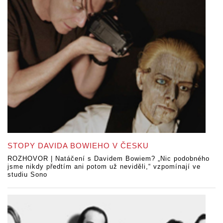
STOPY DAVIDA BOWIEHO V ČESKU
ROZHOVOR | Natáčení s Davidem Bowiem? „Nic podobného
jsme nikdy předtím ani potom už neviděli,“ vzpomínají ve
studiu Sono