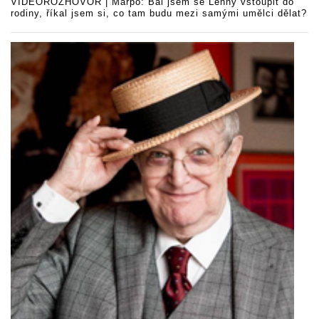
VIDEOROZHOVOR | Marpo: Bál jsem se Lenny vstoupit do
rodiny, říkal jsem si, co tam budu mezi samými umělci dělat?