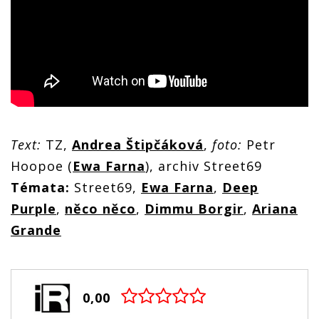
Text:
TZ,
Andrea Štipčáková
,
foto:
Petr
Hoopoe (
Ewa Farna
), archiv Street69
Témata:
Street69,
Ewa Farna
,
Deep
Purple
,
něco něco
,
Dimmu Borgir
,
Ariana
Grande
0,00