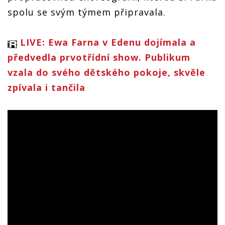
spolu se svým týmem připravala.
LIVE: Ewa Farna v Edenu dojímala a
předvedla prvotřídní show. Publikum
vzala do svého dětského pokoje, skvěle
zpívala i tančila