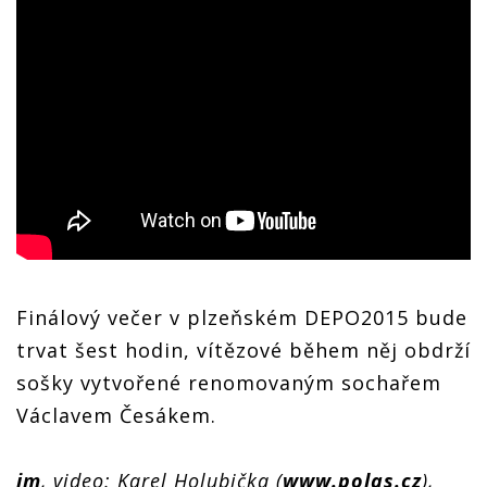
Finálový večer v plzeňském DEPO2015 bude
trvat šest hodin, vítězové během něj obdrží
sošky vytvořené renomovaným sochařem
Václavem Česákem.
jm
, video: Karel Holubička (
www.polas.cz
),