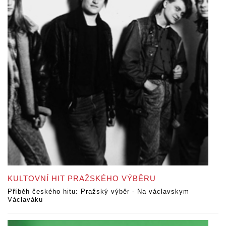
KULTOVNÍ HIT PRAŽSKÉHO VÝBĚRU
Příběh českého hitu: Pražský výběr - Na václavskym
Václaváku