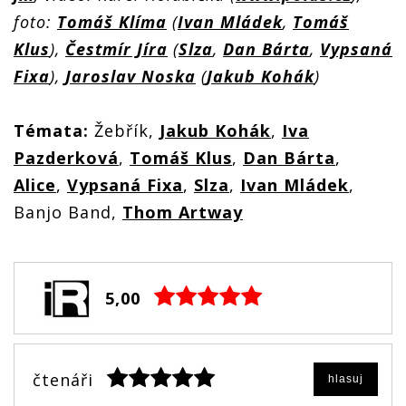
foto:
Tomáš Klíma
(
Ivan Mládek
,
Tomáš
Klus
),
Čestmír Jíra
(
Slza
,
Dan Bárta
,
Vypsaná
Fixa
),
Jaroslav Noska
(
Jakub Kohák
)
Témata:
Žebřík,
Jakub Kohák
,
Iva
Pazderková
,
Tomáš Klus
,
Dan Bárta
,
Alice
,
Vypsaná Fixa
,
Slza
,
Ivan Mládek
,
Banjo Band,
Thom Artway
5,00
čtenáři
hlasuj