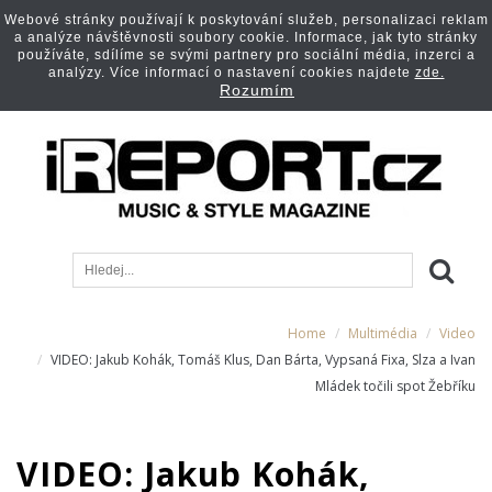
Webové stránky používají k poskytování služeb, personalizaci reklam
a analýze návštěvnosti soubory cookie. Informace, jak tyto stránky
používáte, sdílíme se svými partnery pro sociální média, inzerci a
analýzy. Více informací o nastavení cookies najdete
zde.
Rozumím
Home
Multimédia
Video
VIDEO: Jakub Kohák, Tomáš Klus, Dan Bárta, Vypsaná Fixa, Slza a Ivan
Mládek točili spot Žebříku
VIDEO: Jakub Kohák,