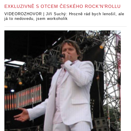
EXKLUZIVNĚ S OTCEM ČESKÉHO ROCK’N’ROLLU
VIDEOROZHOVOR | Jiří Suchý: Hrozně rád bych lenošil, ale
já to nedovedu, jsem workoholik