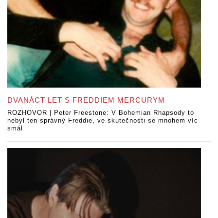
DVANÁCT LET S FREDDIEM MERCURYM
ROZHOVOR | Peter Freestone: V Bohemian Rhapsody to
nebyl ten správný Freddie, ve skutečnosti se mnohem víc
smál