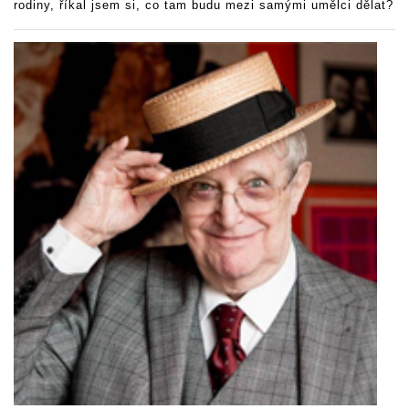
rodiny, říkal jsem si, co tam budu mezi samými umělci dělat?