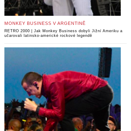
MONKEY BUSINESS V ARGENTINĚ
RETRO 2000 | Jak Monkey Business dobyli Jižní Ameriku a
učarovali latinsko-americké rockové legendě