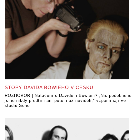
STOPY DAVIDA BOWIEHO V ČESKU
ROZHOVOR | Natáčení s Davidem Bowiem? „Nic podobného
jsme nikdy předtím ani potom už neviděli,“ vzpomínají ve
studiu Sono