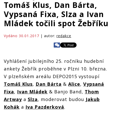
Tomáš Klus, Dan Bárta,
Vypsaná Fixa, Slza a Ivan
Mládek točili spot Žebříku
Vydáno 30.01.2017
| autor:
redakce
Vyhlášení jubilejního 25. ročníku hudební
ankety Žebřík proběhne v Plzni 10. března.
V plzeňském areálu DEPO2015 vystoupí
Tomáš Klus
,
Dan Bárta
&
Alice
,
Vypsaná
Fixa
,
Ivan Mládek
& Banjo Band,
Thom
Artway
a
Slza
, moderovat budou
Jakub
Kohák
a
Iva Pazderková
.