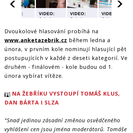
VIDEO:
VIDEO:
VIDEO:
VIDEO:
Jakub
Jakub
Jakub
Jakub
Kohák,
Kohák,
Kohák,
Kohák,
Tomáš
Tomáš
Tomáš
Tomáš
Dvoukolové hlasování probíhá na
Klus, Dan
Klus, Dan
Klus, Dan
Klus, Dan
www.anketazebrik.cz
během ledna a
Bárta,
Bárta,
Bárta,
Bárta,
Vypsaná
Vypsaná
Vypsaná
Vypsaná
února, v prvním kole nominují hlasující pět
Fixa, Slza
Fixa, Slza
Fixa, Slza
Fixa, Slza
a Ivan
a Ivan
a Ivan
a Ivan
postupujících v každé z deseti kategorií. Ve
Mládek
Mládek
Mládek
Mládek
druhém - finálovém - kole budou od 1.
točili spot
točili spot
točili spot
točili spot
Žebříku
Žebříku
Žebříku
Žebříku
února vybírat vítěze.
NA ŽEBŘÍKU VYSTOUPÍ TOMÁŠ KLUS,
DAN BÁRTA I SLZA
"Snad jedinou zásadní změnou osvědčeného
vyhlášení cen jsou jména moderátorů. Tomáše