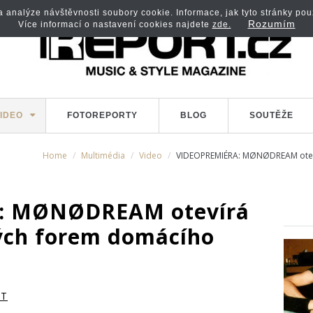
analýze návštěvnosti soubory cookie. Informace, jak tyto stránky použí
Rozumím
Více informací o nastavení cookies najdete
zde.
IDEO
FOTOREPORTY
BLOG
SOUTĚŽE
Home
Multimédia
Video
VIDEOPREMIÉRA: MØNØDREAM otevír
: MØNØDREAM otevírá
ých forem domácího
RT