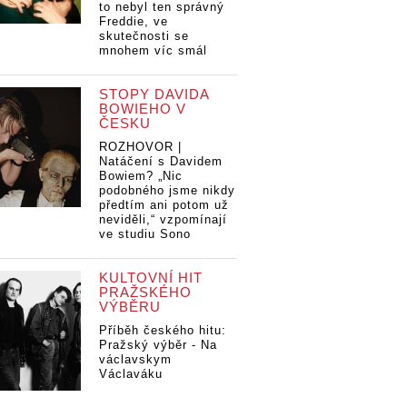
to nebyl ten správný
Freddie, ve
skutečnosti se
mnohem víc smál
STOPY DAVIDA
BOWIEHO V
ČESKU
ROZHOVOR |
Natáčení s Davidem
Bowiem? „Nic
podobného jsme nikdy
předtím ani potom už
neviděli,“ vzpomínají
ve studiu Sono
KULTOVNÍ HIT
PRAŽSKÉHO
VÝBĚRU
Příběh českého hitu:
Pražský výběr - Na
václavskym
Václaváku