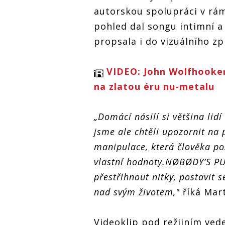
MØNØDREAM otevírá
téma neviditelných
téma 
autorskou spolupráci v rá
téma neviditelných
forem domácího násilí
forem
pohled dal songu intimní a
forem domácího násilí
propsala i do vizuálního zp
VIDEO: John Wolfhooker
na zlatou éru nu-metalu
„Domácí násilí si většina lid
jsme ale chtěli upozornit na
manipulace, která člověka po
vlastní hodnoty.NØBØDY’S PUP
přestřihnout nitky, postavit 
nad svým životem,"
říká Mar
Videoklip pod režijním ve