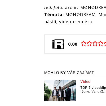
red, foto:
archiv MØNØDRE
Témata:
MØNØDREAM, Mart
násilí, videopremiéra
0,00
MOHLO BY VÁS ZAJÍMAT
Video
TOP 7 videokli
týdne: Vanua2..