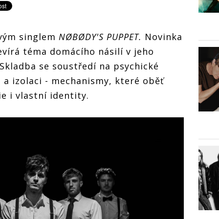
vým singlem
NØBØDY'S PUPPET.
Novinka
vírá téma domácího násilí v jeho
Skladba se soustředí na psychické
u a izolaci - mechanismy, které oběť
i vlastní identity.