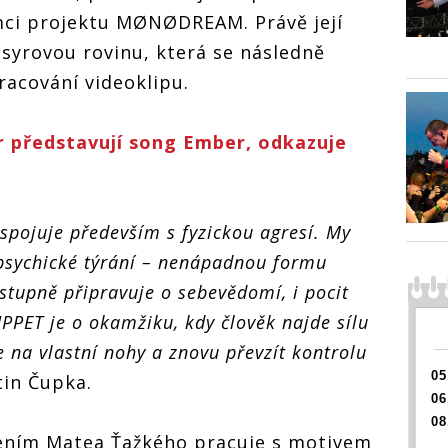
MØNØDREAM otevírá
neviditelných
téma nevid
mci projektu MØNØDREAM. Právě její
téma neviditelných
 domácího násilí
forem domá
 syrovou rovinu, která se následně
forem domácího násilí
racování videoklipu.
 představují song Ember, odkazuje
í spojuje především s fyzickou agresí. My
 psychické týrání – nenápadnou formu
stupně připravuje o sebevědomí, i pocit
PET je o okamžiku, kdy člověk najde sílu
se na vlastní nohy a znovu převzít kontrolu
05
tin Čupka.
06
08
dením Matea Ťažkého pracuje s motivem