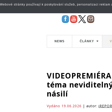
Webové stránky používají k poskytování služeb, personalizaci reklam a 
NEWS
ČLÁNKY
V
VIDEOPREMIÉRA
téma neviditeln
násilí
Vydáno 19.06.2026
| autor:
iREPO