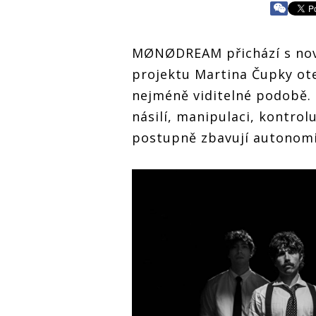
MØNØDREAM přichází s no
projektu Martina Čupky ote
nejméně viditelné podobě. 
násilí, manipulaci, kontrol
postupně zbavují autonomie 