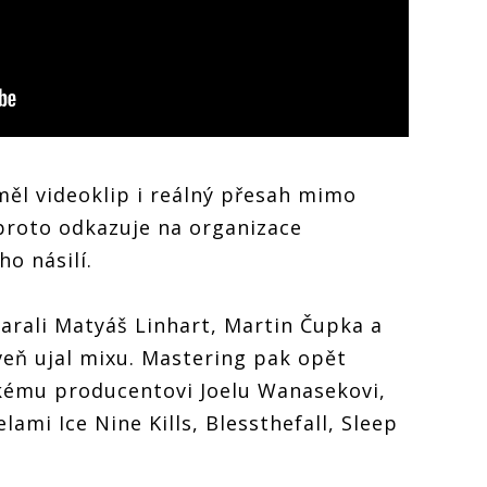
měl videoklip i reálný přesah mimo
proto odkazuje na organizace
o násilí.
arali Matyáš Linhart, Martin Čupka a
veň ujal mixu. Mastering pak opět
kému producentovi Joelu Wanasekovi,
mi Ice Nine Kills, Blessthefall, Sleep