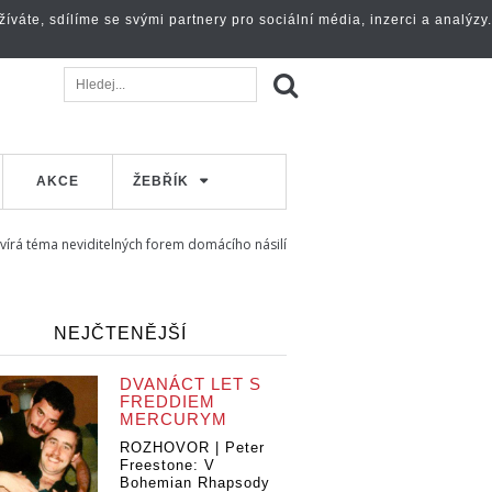
váte, sdílíme se svými partnery pro sociální média, inzerci a analýzy.
AKCE
ŽEBŘÍK
á téma neviditelných forem domácího násilí
NEJČTENĚJŠÍ
DVANÁCT LET S
FREDDIEM
MERCURYM
ROZHOVOR | Peter
Freestone: V
Bohemian Rhapsody