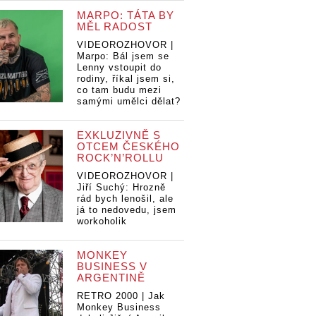
MARPO: TÁTA BY
MĚL RADOST
VIDEOROZHOVOR |
Marpo: Bál jsem se
Lenny vstoupit do
rodiny, říkal jsem si,
co tam budu mezi
samými umělci dělat?
EXKLUZIVNĚ S
OTCEM ČESKÉHO
ROCK’N’ROLLU
VIDEOROZHOVOR |
Jiří Suchý: Hrozně
rád bych lenošil, ale
já to nedovedu, jsem
workoholik
MONKEY
BUSINESS V
ARGENTINĚ
RETRO 2000 | Jak
IÉRA:
Monkey Business
 otevírá