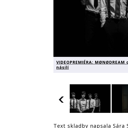
VIDEOPREMIÉRA: MØNØDREAM ot
násilí
VIDEOPREMIÉRA:
VIDE
Text skladby napsala Sára 
VIDEOPREMIÉRA:
MØNØDREAM otevírá
MØNØ