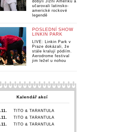
dobyli Jižní Ameriku a
itelných
učarovali latinsko-
cího násilí
americké rockové
legendě
POSLEDNÍ SHOW
LINKIN PARK
LIVE: Linkin Park v
Praze dokázali, že
stále kralují pódiím.
Aerodrome festival
jim ležel u nohou
Kalendář akcí
.11.
TITO & TARANTULA
.11.
TITO & TARANTULA
.11.
TITO & TARANTULA