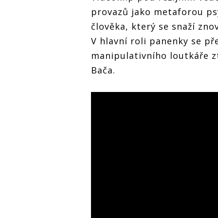
provazů jako metaforou psy
člověka, který se snaží zno
V hlavní roli panenky se p
manipulativního loutkáře zt
Bača.