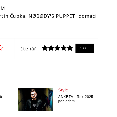
AM
in Čupka, NØBØDY'S PUPPET, domácí
čtenáři
hlasuj
Style
pů
ANKETA | Rok 2025
.
pohledem...