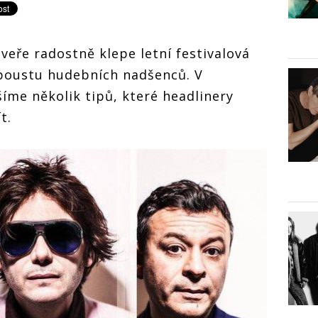
veře radostně klepe letní festivalová
spoustu hudebních nadšenců. V
šíme několik tipů, které headlinery
ít.