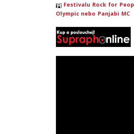
Festivalu Rock for Peo
Olympic nebo Panjabi MC