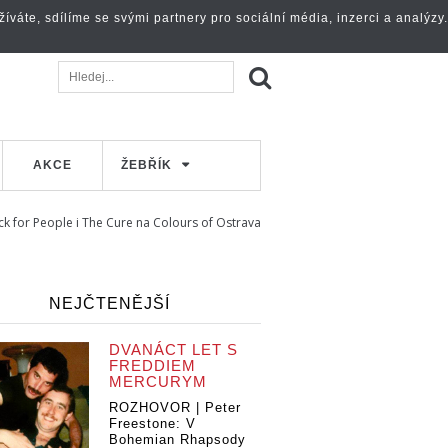
váte, sdílíme se svými partnery pro sociální média, inzerci a analýzy.
AKCE
ŽEBŘÍK
ck for People i The Cure na Colours of Ostrava
NEJČTENĚJŠÍ
DVANÁCT LET S
FREDDIEM
MERCURYM
ROZHOVOR | Peter
Freestone: V
Bohemian Rhapsody