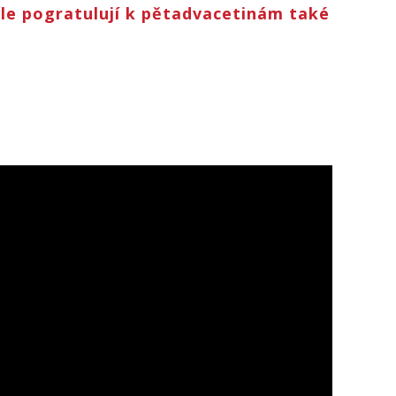
ple pogratulují k pětadvacetinám také