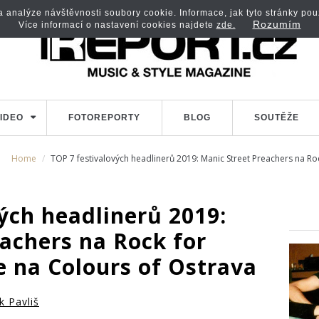
analýze návštěvnosti soubory cookie. Informace, jak tyto stránky použí
Rozumím
Více informací o nastavení cookies najdete
zde.
IDEO
FOTOREPORTY
BLOG
SOUTĚŽE
Home
TOP 7 festivalových headlinerů 2019: Manic Street Preachers na Ro
ých headlinerů 2019:
achers na Rock for
e na Colours of Ostrava
k Pavliš