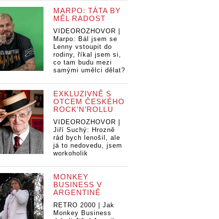
MARPO: TÁTA BY
MĚL RADOST
VIDEOROZHOVOR |
Marpo: Bál jsem se
Lenny vstoupit do
rodiny, říkal jsem si,
co tam budu mezi
samými umělci dělat?
EXKLUZIVNĚ S
OTCEM ČESKÉHO
ROCK’N’ROLLU
VIDEOROZHOVOR |
Jiří Suchý: Hrozně
TO
rád bych lenošil, ale
fe
já to nedovedu, jsem
he
workoholik
Ma
TOP 7
alových
TOP 7
Pr
festivalových
nerů 2019:
festivalových
MONKEY
Ro
headlinerů 2019:
Street
headlinerů 2019:
BUSINESS V
Th
Manic Street
ers na
ARGENTINĚ
Manic Street
Co
Preachers na
r People i
Preachers na
RETRO 2000 | Jak
Os
Rock for People i
re na
Rock for People i
Monkey Business
The Cure na
s of
The Cure na