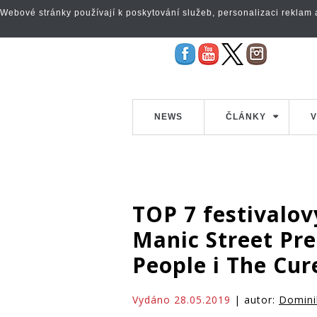
Webové stránky používají k poskytování služeb, personalizaci reklam a 
NEWS
ČLÁNKY
V
TOP 7 festivalov
Manic Street Pre
People i The Cur
Vydáno 28.05.2019
| autor:
Domini