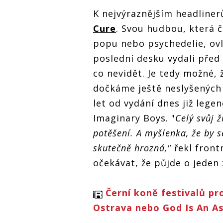
Colours of
Colours of
Ostrava
K nejvýraznějším headline
Ostrava
Cure
. Svou hudbou, která č
popu nebo psychedelie, ovl
poslední desku vydali před 
co nevidět. Je tedy možné, 
dočkáme ještě neslyšených 
let od vydání dnes již leg
Imaginary Boys. "
Celý svůj 
potěšení. A myšlenka, že by 
skutečně hrozná,"
řekl front
očekávat, že půjde o jeden 
Černí koně festivalů pr
Ostrava nebo God Is An A