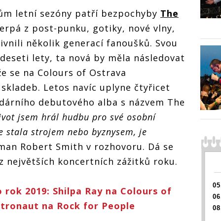
Colours of
Ostrav
Colours of
Ostrava
rům letní sezóny patří bezpochyby
The
Ostrava
erpá z post-punku, gotiky, nové vlny,
ivnili několik generací fanoušků. Svou
deseti lety, ta nová by měla následovat
že se na Colours of Ostrava
skladeb. Letos navíc uplyne čtyřicet
endárního debutového alba s názvem The
život jsem hrál hudbu pro své osobní
se stala strojem nebo byznysem, je
man Robert Smith v rozhovoru. Dá se
z největších koncertních zážitků roku.
05
o rok 2019: Shilpa Ray na Colours of
06
stronaut na Rock for People
08