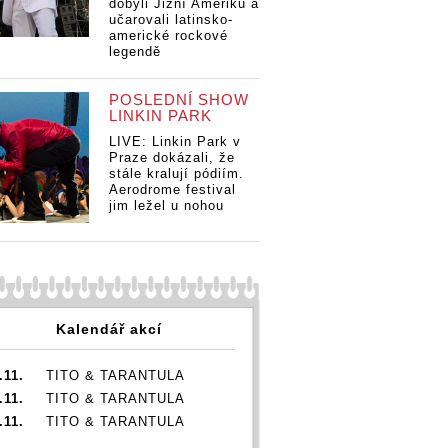
dobyli Jižní Ameriku a
Colours of
a
Colours of
učarovali latinsko-
Ostrava
Ostrava
americké rockové
legendě
POSLEDNÍ SHOW
LINKIN PARK
LIVE: Linkin Park v
Praze dokázali, že
stále kralují pódiím.
Aerodrome festival
jim ležel u nohou
Kalendář akcí
.11.
TITO & TARANTULA
.11.
TITO & TARANTULA
.11.
TITO & TARANTULA