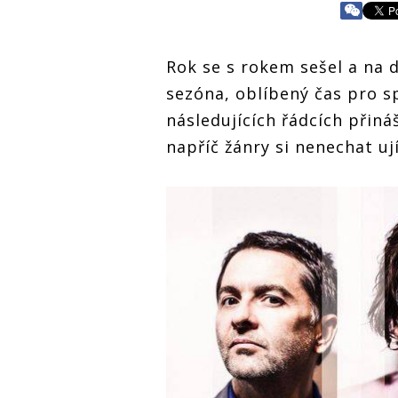
Rok se s rokem sešel a na d
sezóna, oblíbený čas pro 
následujících řádcích přiná
napříč žánry si nenechat uj