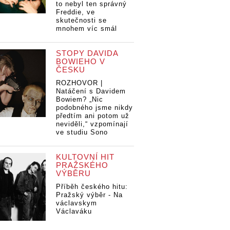
to nebyl ten správný
Freddie, ve
skutečnosti se
mnohem víc smál
STOPY DAVIDA
BOWIEHO V
ČESKU
ROZHOVOR |
Natáčení s Davidem
Bowiem? „Nic
podobného jsme nikdy
předtím ani potom už
neviděli,“ vzpomínají
ve studiu Sono
KULTOVNÍ HIT
PRAŽSKÉHO
VÝBĚRU
Příběh českého hitu:
Pražský výběr - Na
václavskym
Václaváku