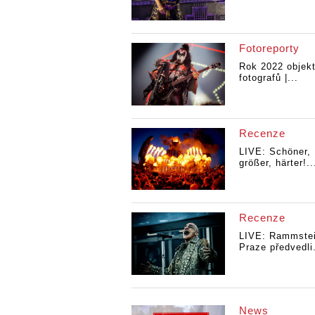
Fotoreporty
Rok 2022 objek
fotografů |...
Recenze
LIVE: Schöner,
größer, härter!..
Recenze
LIVE: Rammstei
Praze předvedli.
News