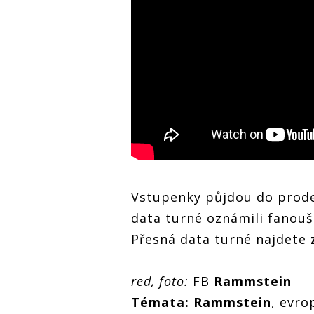
Vstupenky půjdou do prodeje
data turné oznámili fanou
Přesná data turné najdete
red, foto:
FB
Rammstein
Témata:
Rammstein
, evro