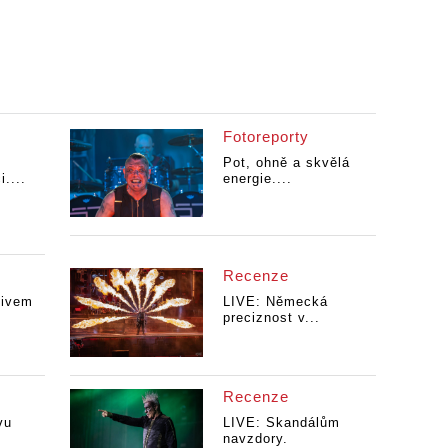
Fotoreporty
Pot, ohně a skvělá
....
energie....
Recenze
tivem
LIVE: Německá
preciznost v...
Recenze
vu
LIVE: Skandálům
navzdory.