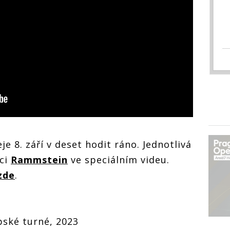
 8. září v deset hodit ráno. Jednotlivá
šci
Rammstein
ve speciálním videu.
zde
.
pské turné, 2023