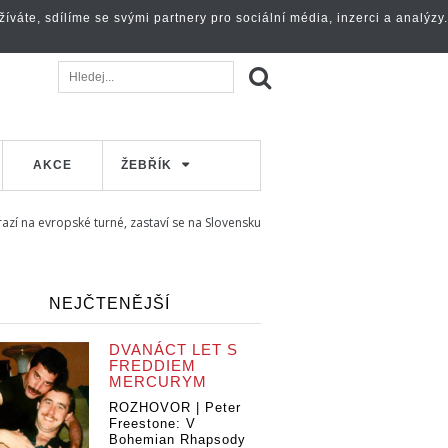
váte, sdílíme se svými partnery pro sociální média, inzerci a analýzy.
AKCE
ŽEBŘÍK
azí na evropské turné, zastaví se na Slovensku
NEJČTENĚJŠÍ
DVANÁCT LET S
FREDDIEM
MERCURYM
ROZHOVOR | Peter
Freestone: V
Bohemian Rhapsody