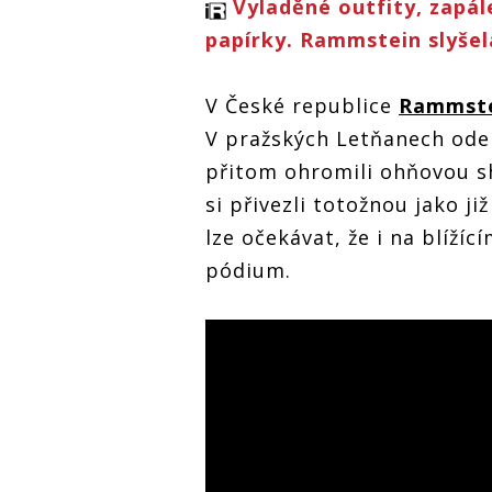
Vyladěné outfity, zapále
papírky. Rammstein slyšel
V České republice
Rammst
V pražských Letňanech ode
přitom ohromili ohňovou s
si přivezli totožnou jako ji
lze očekávat, že i na blíží
pódium.