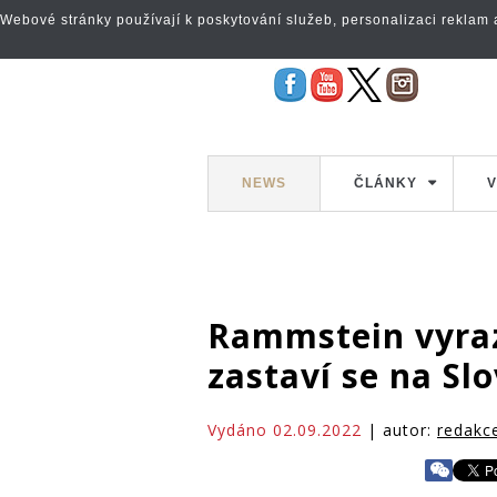
Webové stránky používají k poskytování služeb, personalizaci reklam a 
NEWS
ČLÁNKY
V
Rammstein vyraz
zastaví se na Sl
Vydáno 02.09.2022
| autor:
redakc