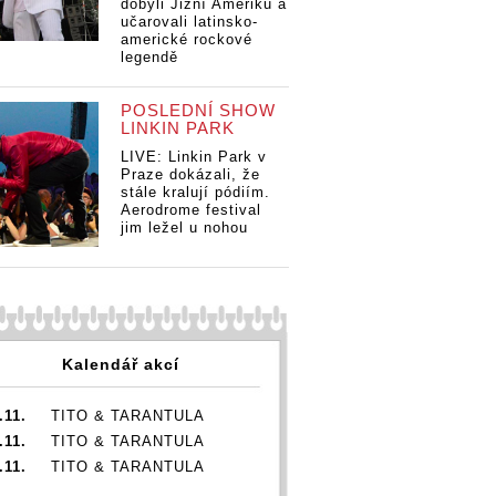
dobyli Jižní Ameriku a
učarovali latinsko-
americké rockové
legendě
POSLEDNÍ SHOW
LINKIN PARK
LIVE: Linkin Park v
Praze dokázali, že
stále kralují pódiím.
Aerodrome festival
jim ležel u nohou
Kalendář akcí
.11.
TITO & TARANTULA
.11.
TITO & TARANTULA
.11.
TITO & TARANTULA