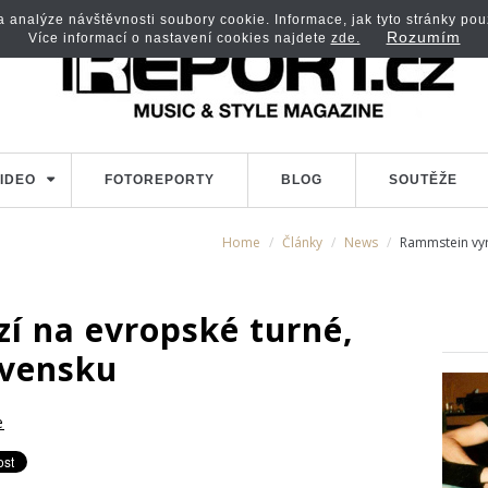
analýze návštěvnosti soubory cookie. Informace, jak tyto stránky použí
Rozumím
Více informací o nastavení cookies najdete
zde.
IDEO
FOTOREPORTY
BLOG
SOUTĚŽE
Home
Články
News
Rammstein vyr
í na evropské turné,
ovensku
e