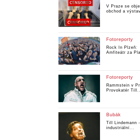
V Praze se obje
obchod a výstav
Fotoreporty
Rock In Plzeň:
Amfiteátr za Pl
Fotoreporty
Rammstein v Pr
Provokatér Till..
Bubák
Till Lindemann -
industriální...