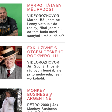
MARPO: TÁTA BY
MĚL RADOST
VIDEOROZHOVOR |
Marpo: Bál jsem se
Lenny vstoupit do
rodiny, říkal jsem si,
co tam budu mezi
samými umělci dělat?
EXKLUZIVNĚ S
OTCEM ČESKÉHO
ROCK’N’ROLLU
VIDEOROZHOVOR |
Jiří Suchý: Hrozně
rád bych lenošil, ale
já to nedovedu, jsem
workoholik
MONKEY
BUSINESS V
ARGENTINĚ
RETRO 2000 | Jak
Monkey Business