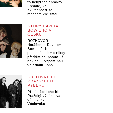
to nebyl ten správný
Freddie, ve
skutečnosti se
mnohem víc smál
STOPY DAVIDA
BOWIEHO V
ČESKU
ROZHOVOR |
Natáčení s Davidem
Bowiem? „Nic
podobného jsme nikdy
předtím ani potom už
neviděli,“ vzpomínají
ve studiu Sono
KULTOVNÍ HIT
PRAŽSKÉHO
VÝBĚRU
Příběh českého hitu:
Pražský výběr - Na
václavskym
Václaváku