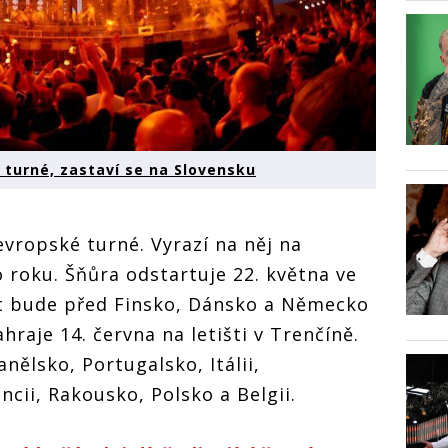
turné, zastaví se na Slovensku
vropské turné. Vyrazí na něj na
o roku. Šňůra odstartuje 22. května ve
at bude před Finsko, Dánsko a Německo
hraje 14. června na letišti v Trenčíně.
nělsko, Portugalsko, Itálii,
cii, Rakousko, Polsko a Belgii.