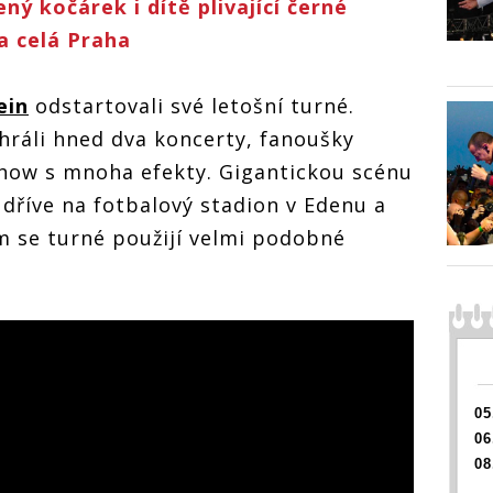
ný kočárek i dítě plivající černé
a celá Praha
ein
odstartovali své letošní turné.
hráli hned dva koncerty, fanoušky
how s mnoha efekty. Gigantickou scénu
ž dříve na fotbalový stadion v Edenu a
cím se turné použijí velmi podobné
05
06
08