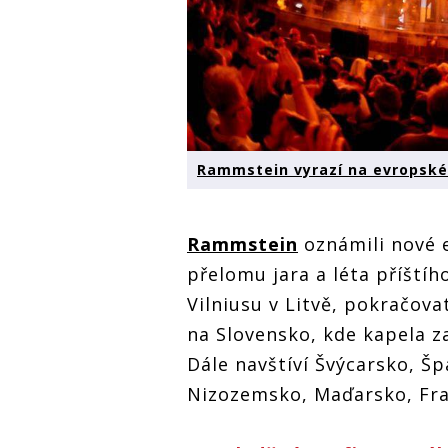
Rammstein vyrazí na evropské 
Rammstein
oznámili nové e
přelomu jara a léta příštíh
Vilniusu v Litvě, pokračov
na Slovensko, kde kapela za
Dále navštíví Švýcarsko, Špa
Nizozemsko, Maďarsko, Fran