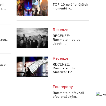
vil
TOP 10 nejšílenějších
a...
momentů v...
Recenze
RECENZE:
azou...
Rammstein se po
deseti...
Recenze
aze:
RECENZE:
.
Rammstein In
Amerika: Po...
Fotoreporty
Rammstein převzali
před pražským...