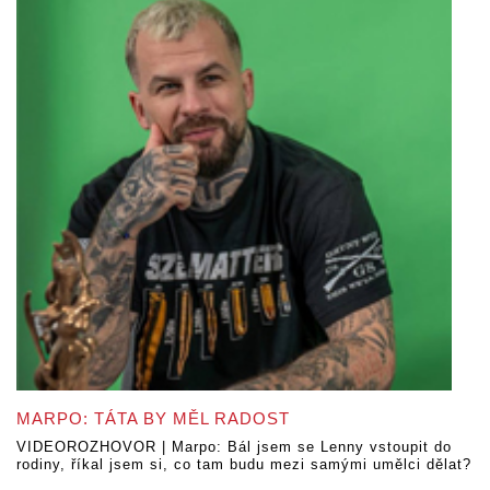
MARPO: TÁTA BY MĚL RADOST
VIDEOROZHOVOR | Marpo: Bál jsem se Lenny vstoupit do
rodiny, říkal jsem si, co tam budu mezi samými umělci dělat?