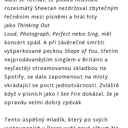
rozesmátý Sheeran nezdržoval zbytečným
řečněním mezi písněmi a hrál hity
jako
Thinking Out
Loud
,
Photograph
,
Perfect
nebo
Sing
, měl
koncert spád. A při závěrečné smršti
vyšperkované peckou
Shape of You
, třetím
nejprodávanějším singlem v Británii a
nejčastěji streamovanou skladbou na
Spotify, se dalo zapomenout na místy
vkrádající se pocit jednotvárnosti. Zvláště
když v písních jako
I See Fire
dokázal, že je
opravdu velmi dobrý zpěvák
Tento úspěšný mladík, který po svých
vystoupeních v Praze vydá nové album No.