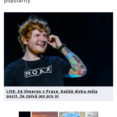
popularity.
LIVE: Ed Sheeran v Praze: Každá dívka měla
pocit, že zpívá jen pro ni