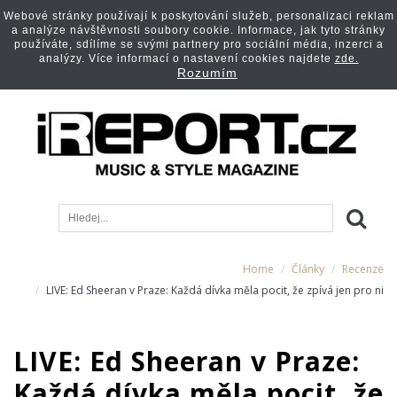
Webové stránky používají k poskytování služeb, personalizaci reklam
a analýze návštěvnosti soubory cookie. Informace, jak tyto stránky
používáte, sdílíme se svými partnery pro sociální média, inzerci a
analýzy. Více informací o nastavení cookies najdete
zde.
Rozumím
Home
Články
Recenze
LIVE: Ed Sheeran v Praze: Každá dívka měla pocit, že zpívá jen pro ni
LIVE: Ed Sheeran v Praze:
Každá dívka měla pocit, že