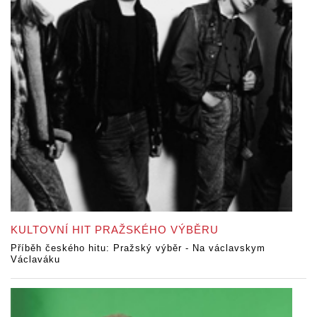
KULTOVNÍ HIT PRAŽSKÉHO VÝBĚRU
Příběh českého hitu: Pražský výběr - Na václavskym
Václaváku