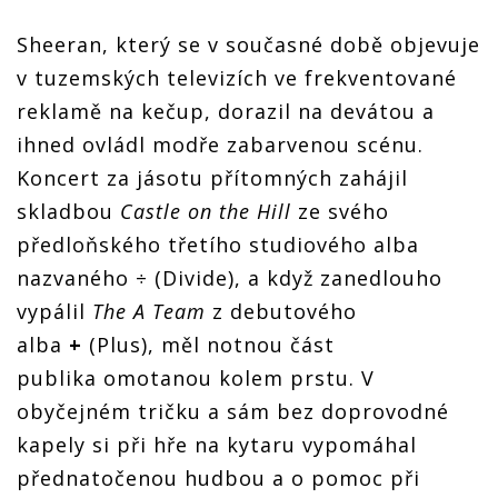
Sheeran, který se v současné době objevuje
v tuzemských televizích ve frekventované
reklamě na kečup, dorazil na devátou a
ihned ovládl modře zabarvenou scénu.
Koncert za jásotu přítomných zahájil
skladbou
Castle on the Hill
ze svého
předloňského třetího studiového alba
nazvaného ÷ (Divide), a když zanedlouho
vypálil
The A Team
z debutového
alba
+
(Plus), měl notnou část
publika omotanou kolem prstu. V
obyčejném tričku a sám bez doprovodné
kapely si při hře na kytaru vypomáhal
přednatočenou hudbou a o pomoc při