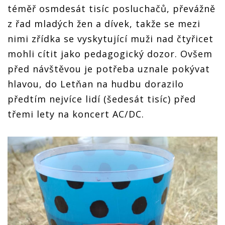
téměř osmdesát tisíc posluchačů, převážně
z řad mladých žen a dívek, takže se mezi
nimi zřídka se vyskytující muži nad čtyřicet
mohli cítit jako pedagogický dozor. Ovšem
před návštěvou je potřeba uznale pokývat
hlavou, do Letňan na hudbu dorazilo
předtím nejvíce lidí (šedesát tisíc) před
třemi lety na koncert AC/DC.