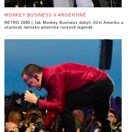
MONKEY BUSINESS V ARGENTINĚ
RETRO 2000 | Jak Monkey Business dobyli Jižní Ameriku a
učarovali latinsko-americké rockové legendě