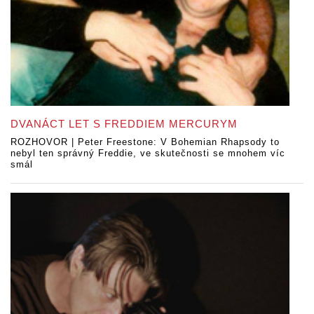
DVANÁCT LET S FREDDIEM MERCURYM
ROZHOVOR | Peter Freestone: V Bohemian Rhapsody to
nebyl ten správný Freddie, ve skutečnosti se mnohem víc
smál