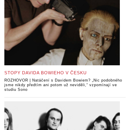
STOPY DAVIDA BOWIEHO V ČESKU
ROZHOVOR | Natáčení s Davidem Bowiem? „Nic podobného
jsme nikdy předtím ani potom už neviděli,“ vzpomínají ve
studiu Sono