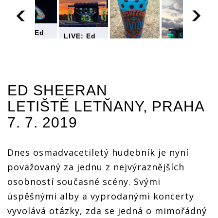
LIVE: Ed
LIVE: Ed
Sheeran v
Sheeran v
Praze:
Praze:
Každá
Každá
LIVE: Ed
LIVE: Ed
dívka
dívka
Sheeran v
Sheeran v
měla
měla
Praze:
Praze:
pocit, že
ED SHEERAN
pocit, že
Každá
Každá
zpívá jen
zpívá jen
dívka
dívka
LETIŠTĚ LETŇANY, PRAHA
pro ni
pro ni
měla
měla
pocit, že
pocit, že
7. 7. 2019
zpívá jen
zpívá jen
pro ni
pro ni
Dnes osmadvacetiletý hudebník je nyní
považovaný za jednu z nejvýraznějších
osobností současné scény. Svými
úspěšnými alby a vyprodanými koncerty
vyvolává otázky, zda se jedná o mimořádný