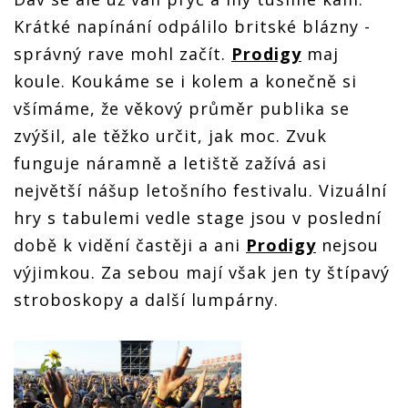
Krátké napínání odpálilo britské blázny -
správný rave mohl začít.
Prodigy
maj
koule. Koukáme se i kolem a konečně si
všímáme, že věkový průměr publika se
zvýšil, ale těžko určit, jak moc. Zvuk
funguje náramně a letiště zažívá asi
největší nášup letošního festivalu. Vizuální
hry s tabulemi vedle stage jsou v poslední
době k vidění častěji a ani
Prodigy
nejsou
výjimkou. Za sebou mají však jen ty štípavý
stroboskopy a další lumpárny.