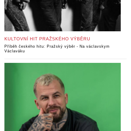
KULTOVNÍ HIT PRAŽSKÉHO VÝBĚRU
Příběh českého hitu: Pražský výběr - Na václavskym
Václaváku