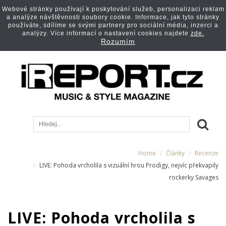
Webové stránky používají k poskytování služeb, personalizaci reklam
a analýze návštěvnosti soubory cookie. Informace, jak tyto stránky
používáte, sdílíme se svými partnery pro sociální média, inzerci a
analýzy. Více informací o nastavení cookies najdete
zde.
Rozumím
Home
Články
Recenze
LIVE: Pohoda vrcholila s vizuální hrou Prodigy, nejvíc překvapily
rockerky Savages
LIVE: Pohoda vrcholila s