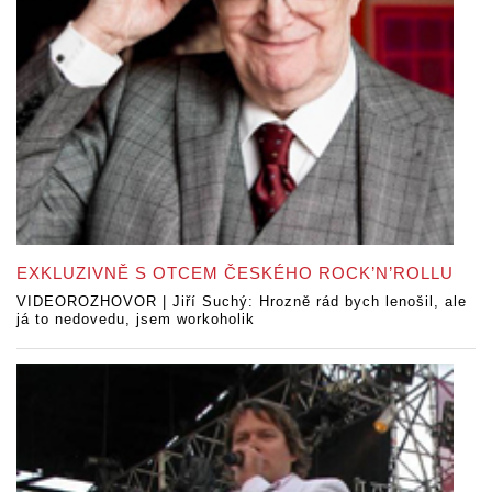
EXKLUZIVNĚ S OTCEM ČESKÉHO ROCK’N’ROLLU
VIDEOROZHOVOR | Jiří Suchý: Hrozně rád bych lenošil, ale
já to nedovedu, jsem workoholik