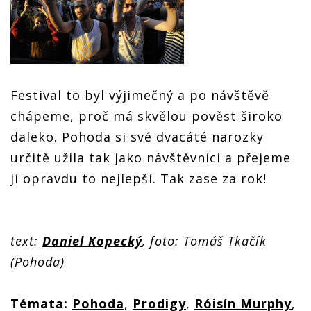
Festival to byl výjimečný a po návštěvě
chápeme, proč má skvělou pověst široko
daleko. Pohoda si své dvacáté narozky
určitě užila tak jako návštěvníci a přejeme
jí opravdu to nejlepší. Tak zase za rok!
text:
Daniel Kopecký
, foto: Tomáš Tkačík
(Pohoda)
Témata:
Pohoda
,
Prodigy
,
Róisín Murphy
,