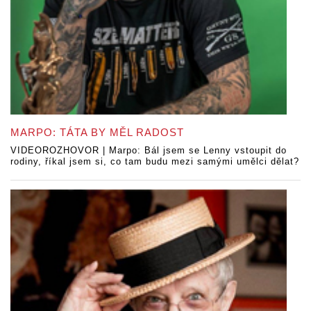
MARPO: TÁTA BY MĚL RADOST
VIDEOROZHOVOR | Marpo: Bál jsem se Lenny vstoupit do
rodiny, říkal jsem si, co tam budu mezi samými umělci dělat?