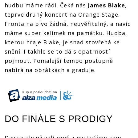
hudbu máme rádi. Čeká nás
James Blake
,
teprve druhý koncert na Orange Stage.
Fronta na pivo žádná, neuvěřitelný, a navíc
máme super kelímek na památku. Hudba,
kterou hraje Blake, je snad stovřená ke
snění. I takhle se to dá s opatrností
pojmout. Pomalejší tempo postupně
nabírá na obrátkách a graduje.
DO FINÁLE S PRODIGY
Dav se ale už valí pryč a my tušíme kam.