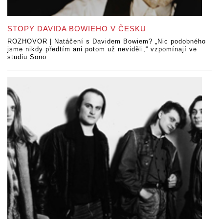
STOPY DAVIDA BOWIEHO V ČESKU
ROZHOVOR | Natáčení s Davidem Bowiem? „Nic podobného
jsme nikdy předtím ani potom už neviděli,“ vzpomínají ve
studiu Sono