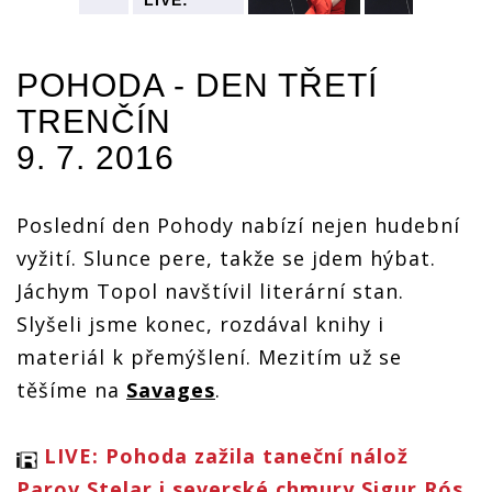
LIVE:
Pohoda
Pohoda
LIVE:
LIVE:
vrcholila
vrcholila
Pohoda
Pohoda
s vizuální
s vizuální
POHODA - DEN TŘETÍ
vrcholila
vrcholila
hrou
hrou
s vizuální
s vizuální
Prodigy,
Prodigy,
TRENČÍN
hrou
hrou
nejvíc
nejvíc
Prodigy,
Prodigy,
y
překvapily
překvapily
9. 7. 2016
nejvíc
nejvíc
rockerky
rockerky
překvapily
překvapily
Savages
Savages
rockerky
rockerky
Savages
Savages
Poslední den Pohody nabízí nejen hudební
vyžití. Slunce pere, takže se jdem hýbat.
Jáchym Topol navštívil literární stan.
Slyšeli jsme konec, rozdával knihy i
materiál k přemýšlení. Mezitím už se
těšíme na
Savages
.
LIVE: Pohoda zažila taneční nálož
Parov Stelar i severské chmury Sigur Rós