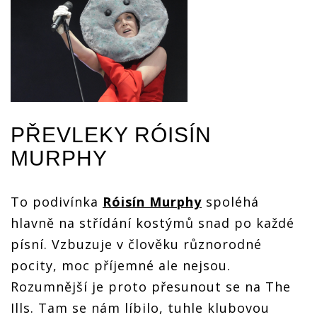
PŘEVLEKY RÓISÍN
MURPHY
To podivínka
Róisín Murphy
spoléhá
hlavně na střídání kostýmů snad po každé
písní. Vzbuzuje v člověku různorodné
pocity, moc příjemné ale nejsou.
Rozumnější je proto přesunout se na The
Ills. Tam se nám líbilo, tuhle klubovou