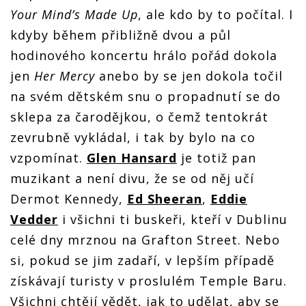
Your Mind’s Made Up
, ale kdo by to počítal. I
kdyby během přibližně dvou a půl
hodinového koncertu hrálo pořád dokola
jen
Her Mercy
anebo by se jen dokola točil
na svém dětském snu o propadnutí se do
sklepa za čarodějkou, o čemž tentokrát
zevrubně vykládal, i tak by bylo na co
vzpomínat.
Glen Hansard
je totiž pan
muzikant a není divu, že se od něj učí
Dermot Kennedy,
Ed Sheeran
,
Eddie
Vedder
i všichni ti buskeři, kteří v Dublinu
celé dny mrznou na Grafton Street. Nebo
si, pokud se jim zadaří, v lepším případě
získávají turisty v proslulém Temple Baru.
Všichni chtějí vědět, jak to udělat, aby se