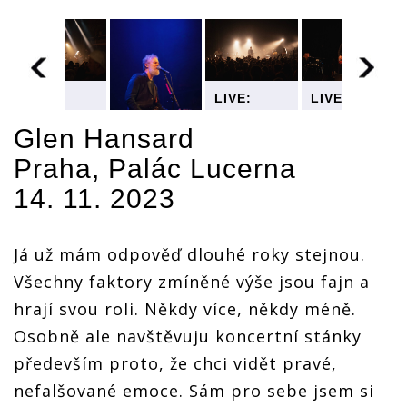
LIVE:
LIVE:
LIVE:
Rocker,
Rocker,
Rocker,
folkař i
folkař i
folkař i
Glen Hansard
rozervaný
rozervaný
rozervaný
Praha, Palác Lucerna
umělec.
umělec.
umělec.
LIVE:
Glen
Glen
Glen
14. 11. 2023
Rocker,
Hansard
Hansard
Hansard
folkař i
se vrátil
se vrátil
se vrátil
rozervaný
do Prahy
do Prahy
do Prahy
umělec.
a přejel
a přejel
a přejel
Já už mám odpověď dlouhé roky stejnou.
Glen
diváky jak
diváky jak
diváky jak
Hansard
tajfun
tajfun
tajfun
Všechny faktory zmíněné výše jsou fajn a
se vrátil
hrají svou roli. Někdy více, někdy méně.
do Prahy
a přejel
Osobně ale navštěvuju koncertní stánky
diváky jak
tajfun
především proto, že chci vidět pravé,
nefalšované emoce. Sám pro sebe jsem si