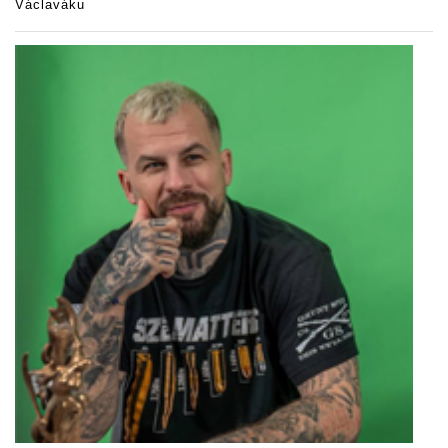
Václaváku