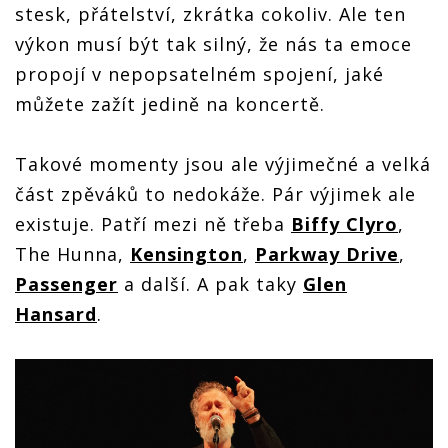
stesk, přátelství, zkrátka cokoliv. Ale ten
výkon musí být tak silný, že nás ta emoce
propojí v nepopsatelném spojení, jaké
můžete zažít jedině na koncertě.
Takové momenty jsou ale výjimečné a velká
část zpěváků to nedokáže. Pár výjimek ale
existuje. Patří mezi ně třeba
Biffy Clyro
,
The Hunna,
Kensington
,
Parkway Drive
,
Passenger
a další. A pak taky
Glen
Hansard
.