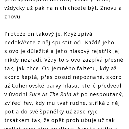
vždycky už pak na nich chcete být. Znovu a
znovu.
Protože on takový je. Když zpívá,
nedokážete z něj spustit oči. Každé jeho
slovo je důležité a jeho hlasový rejstřík jej
nikdy nezradí. Vždy to slovo zazpívá přesně
tak, jak chce. Od jemného falzetu, kdy až
skoro šeptá, přes dosud nepoznané, skoro
až Cohenovské barvy hlasu, které předvedl
v úvodní
Sure As The Rain
až po nespoutaný,
zvířecí řev, kdy mu tvář rudne, stříká z něj
pot a do své španělky už zase ryje
trsátkem tak, že opět prohlubuje už tak
vydlabanou díru do dřeva. A vy to cítíte a