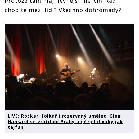
Protože tam mají levnější merch? Rádi
chodíte mezi lidi? Všechno dohromady?
LIVE: Rocker, folkař i rozervaný umělec. Glen
Hansard se vrátil do Prahy a přejel diváky jak
tajfun