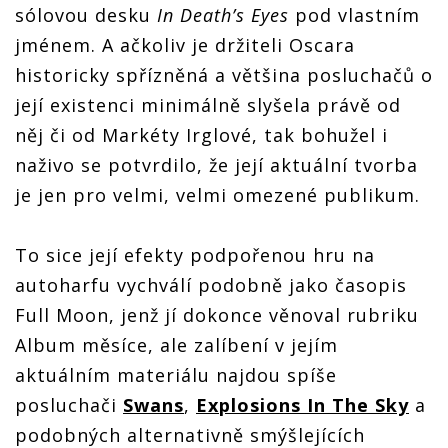
sólovou desku
In Death’s Eyes
pod vlastním
jménem. A ačkoliv je držiteli Oscara
historicky spřízněná a většina posluchačů o
její existenci minimálně slyšela právě od
něj či od Markéty Irglové, tak bohužel i
naživo se potvrdilo, že její aktuální tvorba
je jen pro velmi, velmi omezené publikum.
To sice její efekty podpořenou hru na
autoharfu vychválí podobně jako časopis
Full Moon, jenž jí dokonce věnoval rubriku
Album měsíce, ale zalíbení v jejím
aktuálním materiálu najdou spíše
posluchači
Swans
,
Explosions In The Sky
a
podobných alternativně smýšlejících