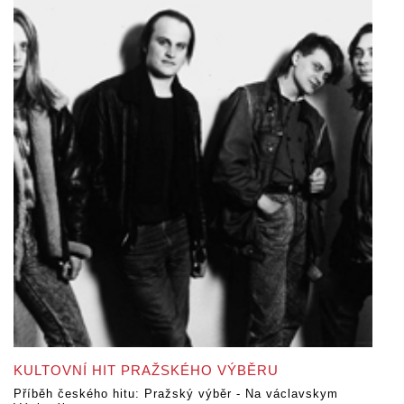
KULTOVNÍ HIT PRAŽSKÉHO VÝBĚRU
Příběh českého hitu: Pražský výběr - Na václavskym