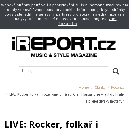
Webové stránky používají k poskytování služeb, personalizaci reklam
a analýze návštěvnosti soubory cookie. Informace, jak tyto stránky
používáte, sdílíme se svými partnery pro sociální média, inzerci a
analýzy. Více informací o nastavení cookies najdete
zde.
Rozumím
Home
Články
Recenze
LIVE: Rocker, folkař i rozervaný umělec. Glen Hansard se vrátil do Prahy
a přejel diváky jak tajfun
LIVE: Rocker, folkař i