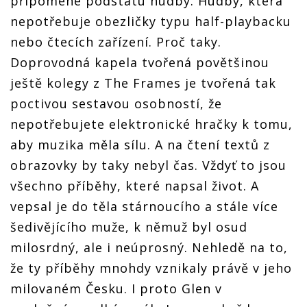
připomene podstatu hudby. Hudby, která
nepotřebuje obezličky typu half-playbacku
nebo čtecích zařízení. Proč taky.
Doprovodná kapela tvořená povětšinou
ještě kolegy z The Frames je tvořená tak
poctivou sestavou osobností, že
nepotřebujete elektronické hračky k tomu,
aby muzika měla sílu. A na čtení textů z
obrazovky by taky nebyl čas. Vždyť to jsou
všechno příběhy, které napsal život. A
vepsal je do těla stárnoucího a stále více
šedivějícího muže, k němuž byl osud
milosrdný, ale i neúprosný. Nehledě na to,
že ty příběhy mnohdy vznikaly právě v jeho
milovaném Česku. I proto Glen v