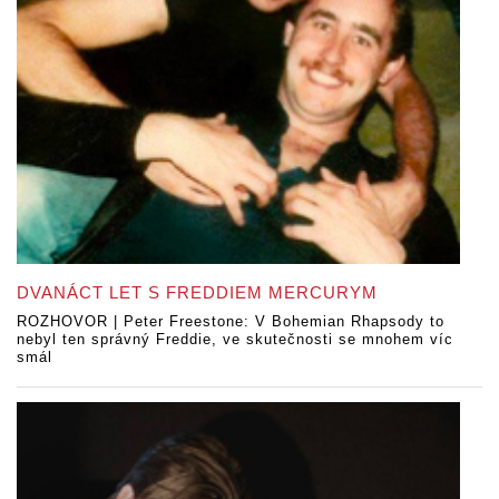
DVANÁCT LET S FREDDIEM MERCURYM
ROZHOVOR | Peter Freestone: V Bohemian Rhapsody to
nebyl ten správný Freddie, ve skutečnosti se mnohem víc
smál