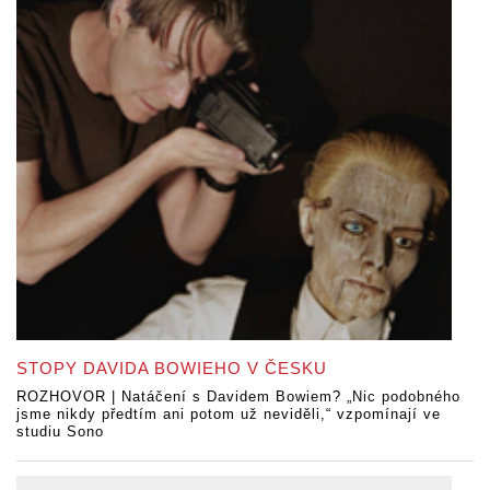
STOPY DAVIDA BOWIEHO V ČESKU
ROZHOVOR | Natáčení s Davidem Bowiem? „Nic podobného
jsme nikdy předtím ani potom už neviděli,“ vzpomínají ve
studiu Sono