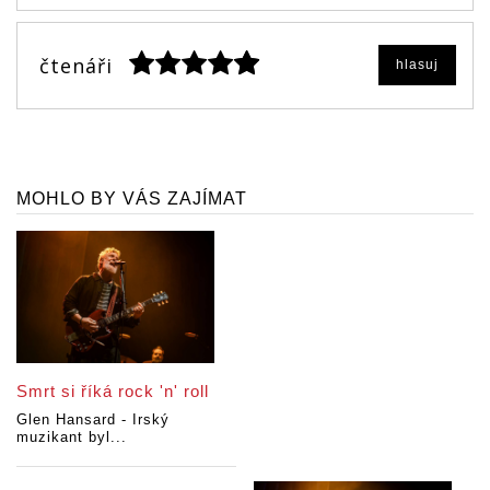
čtenáři
hlasuj
MOHLO BY VÁS ZAJÍMAT
Smrt si říká rock 'n' roll
Glen Hansard - Irský
muzikant byl...