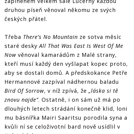
zaplněném velkém sále Lucerny každou
druhou píseň věnoval někomu ze svých
českých přátel.
Třeba
There’s No Mountain
ze sotva měsíc
staré desky
All That Was East Is West Of Me
Now
věnoval kamarádům z Malé strany,
kteří musí každý den vyšlapat kopec proto,
aby se dostali domů. A předskokance Petře
Hermannové zazpíval nádhernou baladu
Bird Of Sorrow
, v níž zpívá, že
„láska si tě
znovu najde“
. Ostatně, i on sám už má po
dlouhých letech strádání konečně klid, loni
mu básnířka Mairi Saaritsu porodila syna a
kvůli ní se celoživotní bard nově usídlil v