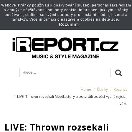
Webové stránky používají k poskytování služeb, personalizaci reklam
a analýze návštěvnosti soubory cookie. Informace, jak tyto stránky
používáte, sdílíme se svými partnery pro sociální média, inzerci a
analýzy. Více informací o nastavení cookies najdete
zde.
Rozumím
Home
Články
Recenze
LIVE: Thrown rozsekali Meetfactory a potvrdili pověst vycházejících
hvězd
LIVE: Thrown rozsekali