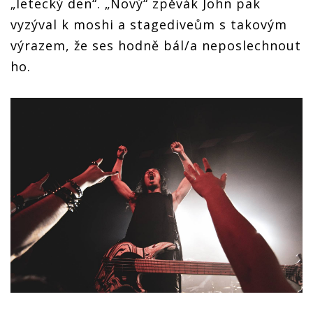
„letecký den“. „Nový“ zpěvák John pak
vyzýval k moshi a stagediveům s takovým
výrazem, že ses hodně bál/a neposlechnout
ho.