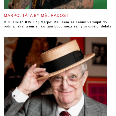
MARPO: TÁTA BY MĚL RADOST
VIDEOROZHOVOR | Marpo: Bál jsem se Lenny vstoupit do
rodiny, říkal jsem si, co tam budu mezi samými umělci dělat?