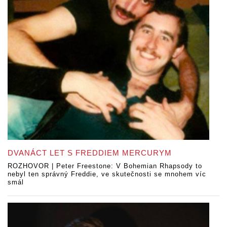
DVANÁCT LET S FREDDIEM MERCURYM
ROZHOVOR | Peter Freestone: V Bohemian Rhapsody to
nebyl ten správný Freddie, ve skutečnosti se mnohem víc
smál