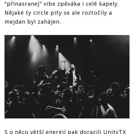
"přinasranej" vibe zpěváka i celé kapely.
Nějaké ty circle pity se ale roztočily a
mejdan byl zahájen.
S o něco větší energií pak dorazili UnityTX