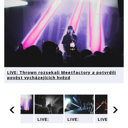
LIVE: Thrown rozsekali Meetfactory a potvrdili
pověst vycházejících hvězd
LIVE:
LIVE:
LIVE:
LIVE:
Thrown
Thrown
Thrown
Thrown