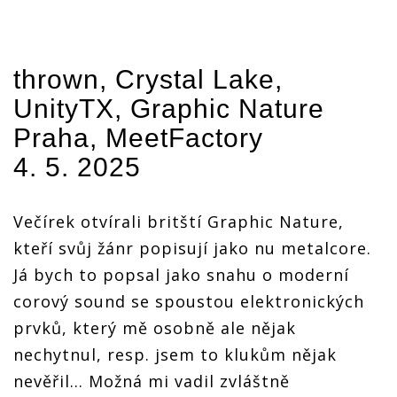
rozsekali
rozsekali
rozsekali
rozsekali
ry
Meetfactory
Meetfactory
Meetfactory
Meetfactory
a potvrdili
a potvrdili
a potvrdili
a potvrdili
pověst
pověst
pověst
pověst
cích
vycházejících
vycházejících
vycházejících
vycházejících
thrown, Crystal Lake,
hvězd
hvězd
hvězd
hvězd
UnityTX, Graphic Nature
Praha, MeetFactory
4. 5. 2025
Večírek otvírali britští Graphic Nature,
kteří svůj žánr popisují jako nu metalcore.
Já bych to popsal jako snahu o moderní
corový sound se spoustou elektronických
prvků, který mě osobně ale nějak
nechytnul, resp. jsem to klukům nějak
nevěřil... Možná mi vadil zvláštně