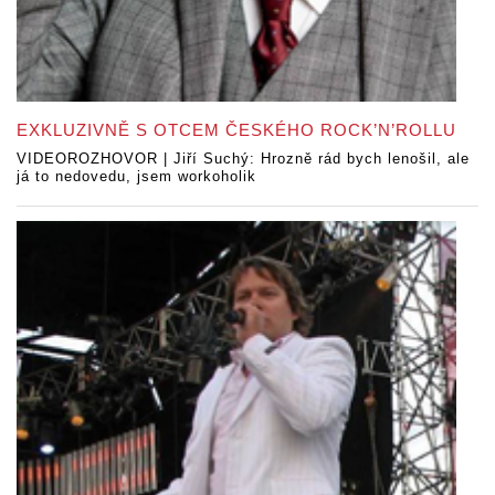
EXKLUZIVNĚ S OTCEM ČESKÉHO ROCK’N’ROLLU
VIDEOROZHOVOR | Jiří Suchý: Hrozně rád bych lenošil, ale
já to nedovedu, jsem workoholik