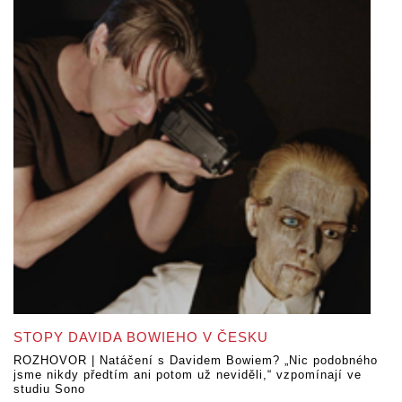
STOPY DAVIDA BOWIEHO V ČESKU
ROZHOVOR | Natáčení s Davidem Bowiem? „Nic podobného
jsme nikdy předtím ani potom už neviděli,“ vzpomínají ve
studiu Sono