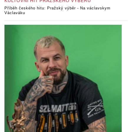
KULTOVNÍ HIT PRAŽSKÉHO VÝBĚRU
Příběh českého hitu: Pražský výběr - Na václavskym
Václaváku