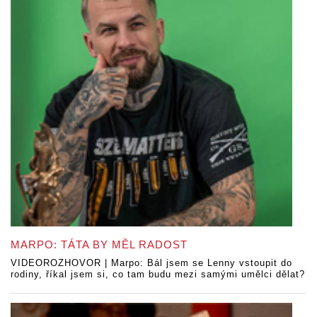
MARPO: TÁTA BY MĚL RADOST
VIDEOROZHOVOR | Marpo: Bál jsem se Lenny vstoupit do
rodiny, říkal jsem si, co tam budu mezi samými umělci dělat?