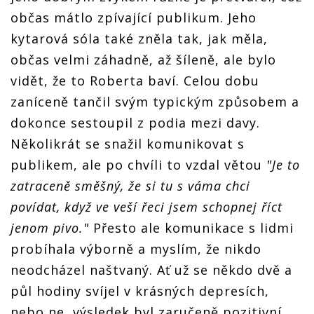
občas mátlo zpívající publikum. Jeho
kytarová sóla také zněla tak, jak měla,
občas velmi záhadně, až šíleně, ale bylo
vidět, že to Roberta baví. Celou dobu
zaníceně tančil svým typickým způsobem a
dokonce sestoupil z podia mezi davy.
Několikrát se snažil komunikovat s
publikem, ale po chvíli to vzdal větou
"Je to
zatraceně směšný, že si tu s váma chci
povídat, když ve veší řeci jsem schopnej říct
jenom pivo."
Přesto ale komunikace s lidmi
probíhala výborně a myslím, že nikdo
neodcházel naštvaný. Ať už se někdo dvě a
půl hodiny svíjel v krásných depresích,
nebo ne, výsledek byl zaručeně pozitivní.