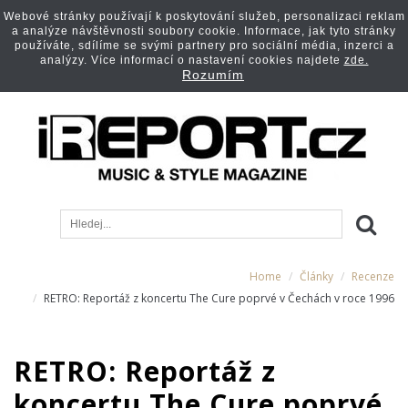
Webové stránky používají k poskytování služeb, personalizaci reklam
a analýze návštěvnosti soubory cookie. Informace, jak tyto stránky
používáte, sdílíme se svými partnery pro sociální média, inzerci a
analýzy. Více informací o nastavení cookies najdete
zde.
Rozumím
Home
Články
Recenze
RETRO: Reportáž z koncertu The Cure poprvé v Čechách v roce 1996
RETRO: Reportáž z
koncertu The Cure poprvé