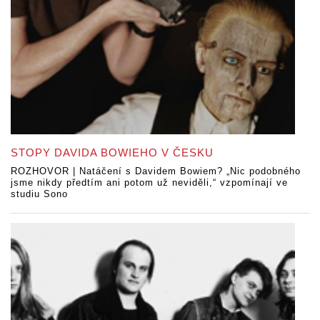
STOPY DAVIDA BOWIEHO V ČESKU
ROZHOVOR | Natáčení s Davidem Bowiem? „Nic podobného
jsme nikdy předtím ani potom už neviděli,“ vzpomínají ve
studiu Sono