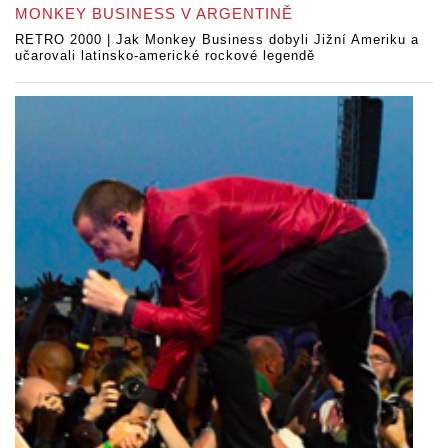
MONKEY BUSINESS V ARGENTINĚ
RETRO 2000 | Jak Monkey Business dobyli Jižní Ameriku a
učarovali latinsko-americké rockové legendě