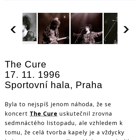
RETRO:
Reportáž
z
RETRO:
The Cure
RETRO:
koncertu
RETRO:
Reportáž
Reportáž
The Cure
Reportáž
z
17. 11. 1996
z
poprvé v
z
koncertu
koncertu
Čechách v
koncertu
Sportovní hala, Praha
The Cure
The Cure
roce 1996
The Cure
poprvé v
poprvé v
poprvé v
Čechách v
v
Čechách v
Čechách v
roce 1996
Byla to nejspíš jenom náhoda, že se
roce 1996
roce 1996
koncert
The Cure
uskutečnil zrovna
sedmnáctého listopadu, ale vzhledem k
tomu, že celá tvorba kapely je a vždycky