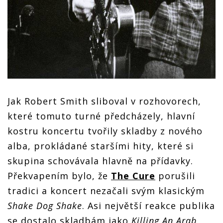
Jak Robert Smith sliboval v rozhovorech,
které tomuto turné předcházely, hlavní
kostru koncertu tvořily skladby z nového
alba, prokládané staršími hity, které si
skupina schovávala hlavně na přídavky.
Překvapením bylo, že
The Cure
porušili
tradici a koncert nezačali svým klasickým
Shake Dog Shake
. Asi největší reakce publika
se dostalo skladbám jako
Killing An Arab
,