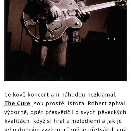
Celkově koncert ani náhodou nezklamal,
The Cure
jsou prostě jistota. Robert zpíval
výborně, opět přesvědčil o svých pěveckých
kvalitách, když si hrál s melodiemi a jak je
jeho dobrým zvykem různě je přetvářel, což