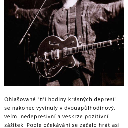
Ohlašované "tři hodiny krásných depresí"
se nakonec vyvinuly v dvouapůlhodinový,
velmi nedepresivní a veskrze pozitivní
zážitek. Podle očekávání se začalo hrát asi