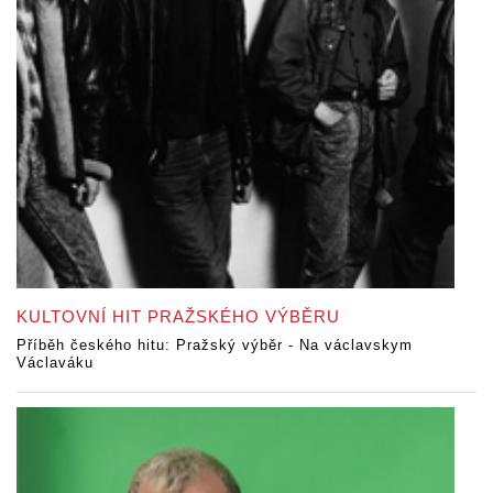
KULTOVNÍ HIT PRAŽSKÉHO VÝBĚRU
Příběh českého hitu: Pražský výběr - Na václavskym
Václaváku