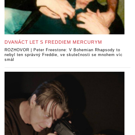
DVANÁCT LET S FREDDIEM MERCURYM
ROZHOVOR | Peter Freestone: V Bohemian Rhapsody to
nebyl ten správný Freddie, ve skutečnosti se mnohem víc
smál