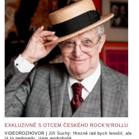
EXKLUZIVNĚ S OTCEM ČESKÉHO ROCK’N’ROLLU
VIDEOROZHOVOR | Jiří Suchý: Hrozně rád bych lenošil, ale
já to nedovedu, jsem workoholik