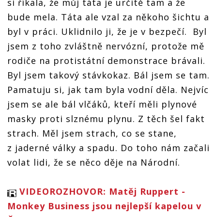
si říkala, že můj táta je určitě tam a že
bude mela. Táta ale vzal za někoho šichtu a
byl v práci. Uklidnilo ji, že je v bezpečí. Byl
jsem z toho zvláštně nervózní, protože mě
rodiče na protistátní demonstrace brávali.
Byl jsem takový stávkokaz. Bál jsem se tam.
Pamatuju si, jak tam byla vodní děla. Nejvíc
jsem se ale bál vlčáků, kteří měli plynové
masky proti slznému plynu. Z těch šel fakt
strach. Měl jsem strach, co se stane,
z jaderné války a spadu. Do toho nám začali
volat lidi, že se něco děje na Národní.
VIDEOROZHOVOR: Matěj Ruppert -
Monkey Business jsou nejlepší kapelou v