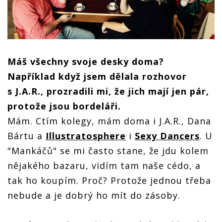
Máš všechny svoje desky doma?
Například když jsem dělala rozhovor
s J.A.R., prozradili mi, že jich mají jen pár,
protože jsou bordeláři.
Mám. Ctím kolegy, mám doma i J.A.R., Dana
Bártu a
Illustratosphere
i
Sexy Dancers
. U
"Mankáčů" se mi často stane, že jdu kolem
nějakého bazaru, vidím tam naše cédo, a
tak ho koupím. Proč? Protože jednou třeba
nebude a je dobrý ho mít do zásoby.