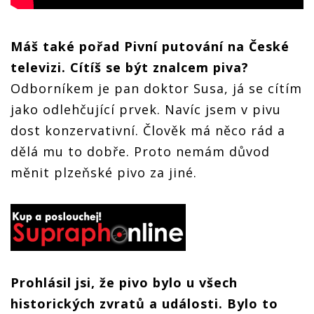
Máš také pořad Pivní putování na České
televizi. Cítíš se být znalcem piva?
Odborníkem je pan doktor Susa, já se cítím
jako odlehčující prvek. Navíc jsem v pivu
dost konzervativní. Člověk má něco rád a
dělá mu to dobře. Proto nemám důvod
měnit plzeňské pivo za jiné.
Prohlásil jsi, že pivo bylo u všech
historických zvratů a události. Bylo to