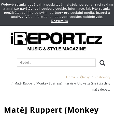
Webové stránky používají k poskytování služeb, personalizaci reklam
a analýze návštěvnosti soubory cookie. Informace, jak tyto stránky
používáte, sdílíme se svými partnery pro sociální média, inzerci a
analýzy. Více informací o nastavení cookies najdete
zde.
Rozumím
Home
Články
Rozhovory
Matěj Ruppert (Monkey Business) interview: U piva začínají všechny
naše debaty
Matěj Ruppert (Monkey