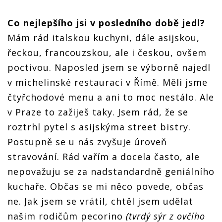
Co nejlepšího jsi v posledního době jedl?
Mám rád italskou kuchyni, dále asijskou,
řeckou, francouzskou, ale i českou, ovšem
poctivou. Naposled jsem se výborně najedl
v michelinské restauraci v Římě. Měli jsme
čtyřchodové menu a ani to moc nestálo. Ale
v Praze to zažiješ taky. Jsem rád, že se
roztrhl pytel s asijskýma street bistry.
Postupně se u nás zvyšuje úroveň
stravování. Rád vařím a docela často, ale
nepovažuju se za nadstandardně geniálního
kuchaře. Občas se mi něco povede, občas
ne. Jak jsem se vrátil, chtěl jsem udělat
našim rodičům pecorino
(tvrdý sýr z ovčího