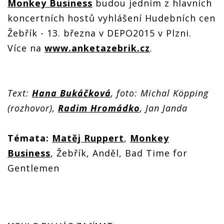
Monkey Business
budou jedním z hlavních
koncertních hostů vyhlášení Hudebních cen
Žebřík - 13. března v DEPO2015 v Plzni.
Více na
www.anketazebrik.cz
.
Text:
Hana Bukáčková
, foto: Michal Köpping
(rozhovor),
Radim Hromádko
, Jan Janda
Témata:
Matěj Ruppert
,
Monkey
Business
, Žebřík, Anděl, Bad Time for
Gentlemen