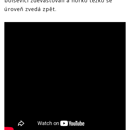
bolševici zdevastovali a horko těžko se
úroveň zvedá zpět.