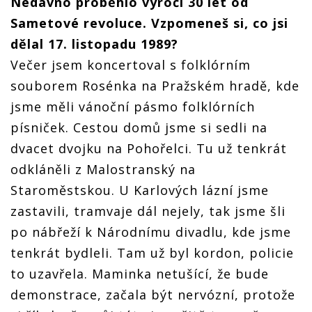
Nedávno proběhlo výročí 30 let od
Sametové revoluce. Vzpomeneš si, co jsi
dělal 17. listopadu 1989?
Večer jsem koncertoval s folklórním
souborem Rosénka na Pražském hradě, kde
jsme měli vánoční pásmo folklórních
písniček. Cestou domů jsme si sedli na
dvacet dvojku na Pohořelci. Tu už tenkrát
odkláněli z Malostranský na
Staroměstskou. U Karlových lázní jsme
zastavili, tramvaje dál nejely, tak jsme šli
po nábřeží k Národnímu divadlu, kde jsme
tenkrát bydleli. Tam už byl kordon, policie
to uzavřela. Maminka netušící, že bude
demonstrace, začala být nervózní, protože