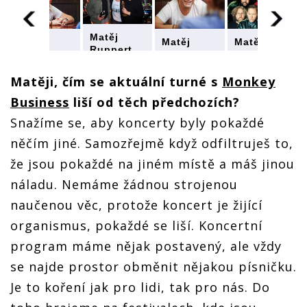
Matěj
Matěj
Matěj
Matěj
Ruppert
Ruppert
Ruppert
Ruppert
(Monkey
(Monkey
(Monkey
(Monkey
Business)
Business)
Business)
Business)
Matěji, čím se aktuální turné s
Monkey
interview:
interview:
interview:
interview:
U piva
Business
liší od těch předchozích?
U piva
U piva
U piva
začínají
začínají
začínají
začínají
Snažíme se, aby koncerty byly pokaždé
všechny
všechny
všechny
všechny
naše
naše
naše
naše
něčím jiné. Samozřejmě když odfiltruješ to,
debaty
debaty
debaty
debaty
že jsou pokaždé na jiném místě a máš jinou
náladu. Nemáme žádnou strojenou
naučenou věc, protože koncert je žijící
organismus, pokaždé se liší. Koncertní
program máme nějak postavený, ale vždy
se najde prostor obměnit nějakou písničku.
Je to koření jak pro lidi, tak pro nás. Do