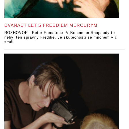
DVANÁCT LET S FREDDIEM MERCURYM
ROZHOVOR | Peter Freestone: V Bohemian Rhapsody to
nebyl ten správný Freddie, ve skutečnosti se mnohem víc
smál