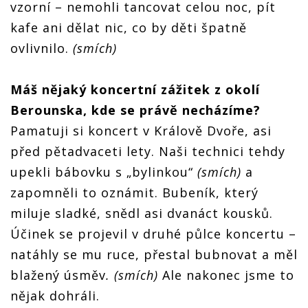
vzorní – nemohli tancovat celou noc, pít
kafe ani dělat nic, co by děti špatně
ovlivnilo.
(smích)
Máš nějaký koncertní zážitek z okolí
Berounska, kde se právě necházíme?
Pamatuji si koncert v Králově Dvoře, asi
před pětadvaceti lety. Naši technici tehdy
upekli bábovku s „bylinkou“
(smích)
a
zapomněli to oznámit. Bubeník, který
miluje sladké, snědl asi dvanáct kousků.
Účinek se projevil v druhé půlce koncertu –
natáhly se mu ruce, přestal bubnovat a měl
blažený úsměv
. (smích)
Ale nakonec jsme to
nějak dohráli.