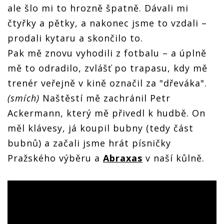
ale šlo mi to hrozně špatně. Dávali mi
čtyřky a pětky, a nakonec jsme to vzdali –
prodali kytaru a skončilo to.
Pak mě znovu vyhodili z fotbalu – a úplně
mě to odradilo, zvlášť po trapasu, kdy mě
trenér veřejně v kině označil za "dřeváka".
(smích)
Naštěstí mě zachránil Petr
Ackermann, který mě přivedl k hudbě. On
měl klávesy, já koupil bubny (tedy část
bubnů) a začali jsme hrát písničky
Pražského výběru a
Abraxas
v naší kůlně.