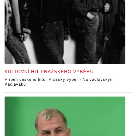
KULTOVNÍ HIT PRAŽSKÉHO VÝBĚRU
Příběh českého hitu: Pražský výběr - Na václavskym
Václaváku