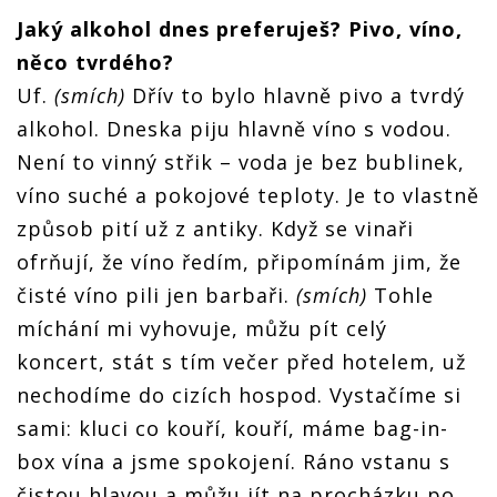
Jaký alkohol dnes preferuješ? Pivo, víno,
něco tvrdého?
Uf.
(smích)
Dřív to bylo hlavně pivo a tvrdý
alkohol. Dneska piju hlavně víno s vodou.
Není to vinný střik – voda je bez bublinek,
víno suché a pokojové teploty. Je to vlastně
způsob pití už z antiky. Když se vinaři
ofrňují, že víno ředím, připomínám jim, že
čisté víno pili jen barbaři.
(smích)
Tohle
míchání mi vyhovuje, můžu pít celý
koncert, stát s tím večer před hotelem, už
nechodíme do cizích hospod. Vystačíme si
sami: kluci co kouří, kouří, máme bag-in-
box vína a jsme spokojení. Ráno vstanu s
čistou hlavou a můžu jít na procházku po