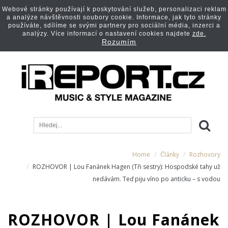
Webové stránky používají k poskytování služeb, personalizaci reklam
a analýze návštěvnosti soubory cookie. Informace, jak tyto stránky
používáte, sdílíme se svými partnery pro sociální média, inzerci a
analýzy. Více informací o nastavení cookies najdete
zde.
Rozumím
Home
Články
Rozhovory
ROZHOVOR | Lou Fanánek Hagen (Tři sestry): Hospodské tahy už
nedávám. Teď piju víno po anticku – s vodou
ROZHOVOR | Lou Fanánek