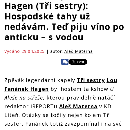
Hagen (Tři sestry):
Hospodské tahy už
nedávám. Teď piju víno po
anticku – s vodou
Vydáno 29.04.2025
| autor:
Aleš Materna
Zpěvák legendární kapely
Tři sestry
Lou
Fanánek Hagen
byl hostem talkshow
U
Aleše na střeše
, kterou pravidelně natáčí
redaktor iREPORTu
Aleš Materna
v KD
Liteň. Otázky se točily nejen kolem Tří
sester, Fanánek totiž zavzpomínal i na své