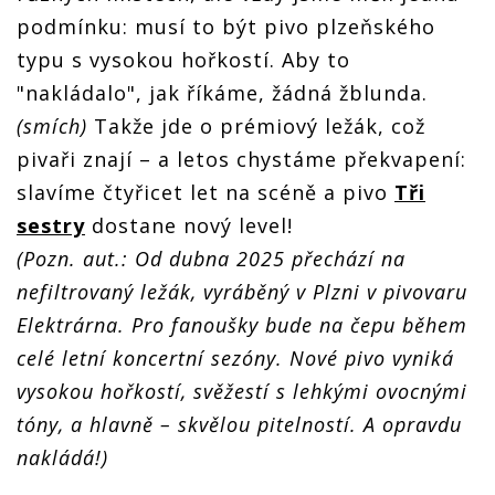
s vodou
s vodou
s vodou
s vodou
podmínku: musí to být pivo plzeňského
typu s vysokou hořkostí. Aby to
"nakládalo", jak říkáme, žádná žblunda.
(smích)
Takže jde o prémiový ležák, což
pivaři znají – a letos chystáme překvapení:
slavíme čtyřicet let na scéně a pivo
Tři
sestry
dostane nový level!
(Pozn. aut.: Od dubna 2025 přechází na
nefiltrovaný ležák, vyráběný v Plzni v pivovaru
Elektrárna. Pro fanoušky bude na čepu během
celé letní koncertní sezóny. Nové pivo vyniká
vysokou hořkostí, svěžestí s lehkými ovocnými
tóny, a hlavně – skvělou pitelností. A opravdu
nakládá!)