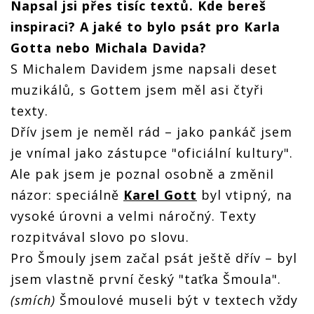
Napsal jsi přes tisíc textů. Kde bereš
inspiraci? A jaké to bylo psát pro Karla
Gotta nebo Michala Davida?
S Michalem Davidem jsme napsali deset
muzikálů, s Gottem jsem měl asi čtyři
texty.
Dřív jsem je neměl rád – jako pankáč jsem
je vnímal jako zástupce "oficiální kultury".
Ale pak jsem je poznal osobně a změnil
názor: speciálně
Karel Gott
byl vtipný, na
vysoké úrovni a velmi náročný. Texty
rozpitvával slovo po slovu.
Pro Šmouly jsem začal psát ještě dřív – byl
jsem vlastně první český "taťka Šmoula".
(smích)
Šmoulové museli být v textech vždy