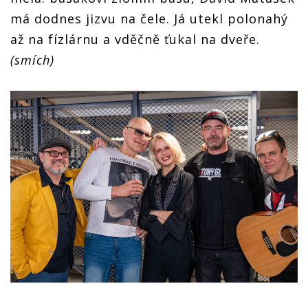
má dodnes jizvu na čele. Já utekl polonahý
až na fízlárnu a vděčně ťukal na dveře.
(smích)