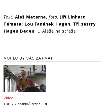
Text:
Aleš Materna
,
foto:
Jiří Linhart
Témata:
Lou Fanánek Hagen
,
Tři sestry
,
Hagen Baden
, U Aleše na střeše
MOHLO BY VÁS ZAJÍMAT
Video
TOP 7 videoklipů týdne: Tři