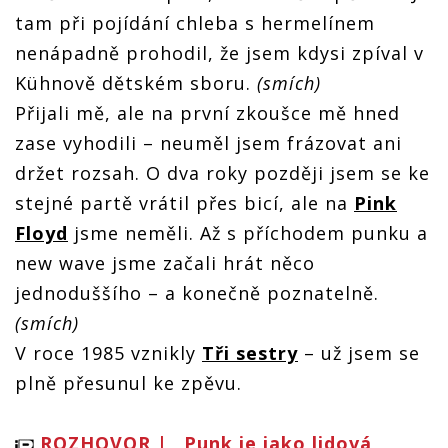
tam při pojídání chleba s hermelínem
nenápadně prohodil, že jsem kdysi zpíval v
Kühnově dětském sboru.
(smích)
Přijali mě, ale na první zkoušce mě hned
zase vyhodili – neuměl jsem frázovat ani
držet rozsah. O dva roky později jsem se ke
stejné partě vrátil přes bicí, ale na
Pink
Floyd
jsme neměli. Až s příchodem punku a
new wave jsme začali hrát něco
jednoduššího – a konečně poznatelně.
(smích)
V roce 1985 vznikly
Tři sestry
– už jsem se
plně přesunul ke zpěvu.
ROZHOVOR | „Punk je jako lidová