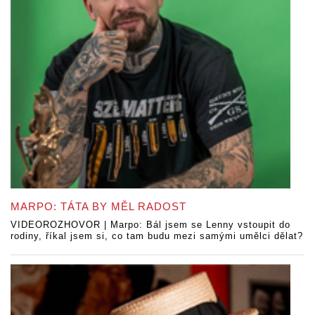
MARPO: TÁTA BY MĚL RADOST
VIDEOROZHOVOR | Marpo: Bál jsem se Lenny vstoupit do
rodiny, říkal jsem si, co tam budu mezi samými umělci dělat?