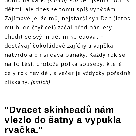
domů na káře
. (smích)
Později jsem chodil s
dětmi, ale dnes se tomu spíš vyhýbám.
Zajímavé je, že můj nejstarší syn Dan (letos
mu bude čtyřicet) začal před pár lety
chodit se svými dětmi koledovat –
dostávají čokoládové zajíčky a vajíčka
natvrdo a on si dává panáky. Každý rok se
na to těší, protože potká sousedy, které
celý rok neviděl, a večer je vždycky pořádně
zlískaný.
(smích)
"Dvacet skinheadů nám
vlezlo do šatny a vypukla
rvačka."