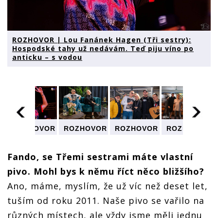
ROZHOVOR | Lou Fanánek Hagen (Tři sestry):
Hospodské tahy už nedávám. Teď piju víno po
anticku – s vodou
R
ROZHOVOR
ROZHOVOR
ROZHOVOR
ROZHOVOR
| Lou
| Lou
| Lou
| Lou
Fanánek
Fanánek
Fanánek
Fanánek
i
Hagen (Tři
Hagen (Tři
Hagen (Tři
Hagen (Tři
Fando, se Třemi sestrami máte vlastní
sestry):
sestry):
sestry):
sestry):
pivo. Mohl bys k němu říct něco bližšího?
é
Hospodské
Hospodské
Hospodské
Hospodské
tahy už
tahy už
tahy už
tahy už
Ano, máme, myslím, že už víc než deset let,
nedávám.
nedávám.
nedávám.
nedávám.
Teď piju
Teď piju
Teď piju
Teď piju
tuším od roku 2011. Naše pivo se vařilo na
víno po
víno po
víno po
víno po
různých místech, ale vždy jsme měli jednu
anticku –
anticku –
anticku –
anticku –