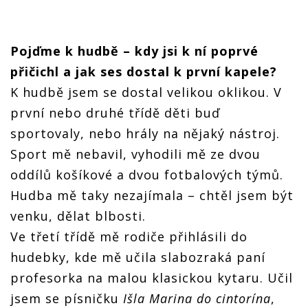
Pojďme k hudbě – kdy jsi k ní poprvé
přičichl a jak ses dostal k první kapele?
K hudbě jsem se dostal velikou oklikou. V
první nebo druhé třídě děti buď
sportovaly, nebo hrály na nějaký nástroj.
Sport mě nebavil, vyhodili mě ze dvou
oddílů košíkové a dvou fotbalových týmů.
Hudba mě taky nezajímala – chtěl jsem být
venku, dělat blbosti.
Ve třetí třídě mě rodiče přihlásili do
hudebky, kde mě učila slabozraká paní
profesorka na malou klasickou kytaru. Učil
jsem se písničku
Išla Marina do cintorína
,