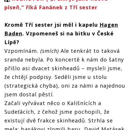
píseň,“ říká Fanánek z Tří sester
Kromě Tří sester jsi měl i kapelu
Hagen
Baden
. Vzpomeneš si na bitku v České
Lípě?
Vzpomínám
. (smích)
Ale tenkrát to taková
sranda nebyla. Po koncertě k nám do šatny
přišlo asi dvacet skinheadů – mysleli jsme,
že chtějí podpisy. Seděli jsme u stolu
(strategická chyba), oni za námi a najednou
jsem dostal pěstí.
Začali vyřvávat něco o Kališnících a
Sudeťácích, z čehož jsme pochopili, že
existují dvě frakce skinheadů. Strhla se
mela: basákovi zlomili basu, David Matásek