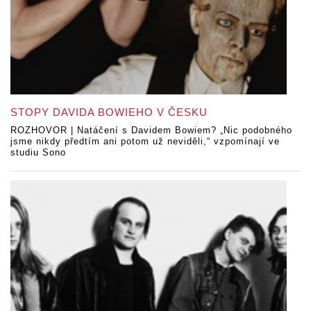
STOPY DAVIDA BOWIEHO V ČESKU
ROZHOVOR | Natáčení s Davidem Bowiem? „Nic podobného
jsme nikdy předtím ani potom už neviděli,“ vzpomínají ve
studiu Sono