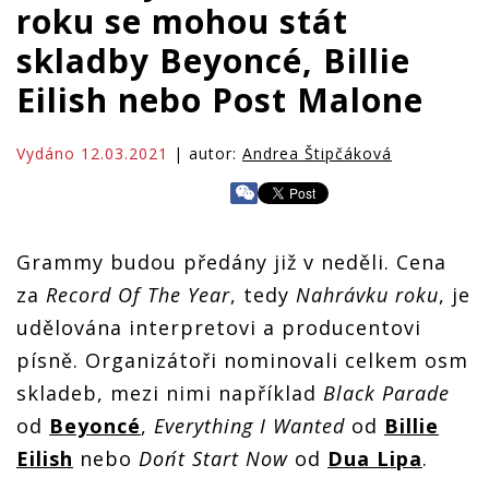
roku se mohou stát
skladby Beyoncé, Billie
Eilish nebo Post Malone
Vydáno 12.03.2021
| autor:
Andrea Štipčáková
Grammy budou předány již v neděli. Cena
za
Record Of The Year
, tedy
Nahrávku roku
, je
udělována interpretovi a producentovi
písně. Organizátoři nominovali celkem osm
skladeb, mezi nimi například
Black Parade
od
Beyoncé
,
Everything I Wanted
od
Billie
Eilish
nebo
Don´t Start Now
od
Dua Lipa
.