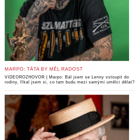
MARPO: TÁTA BY MĚL RADOST
VIDEOROZHOVOR | Marpo: Bál jsem se Lenny vstoupit do
rodiny, říkal jsem si, co tam budu mezi samými umělci dělat?