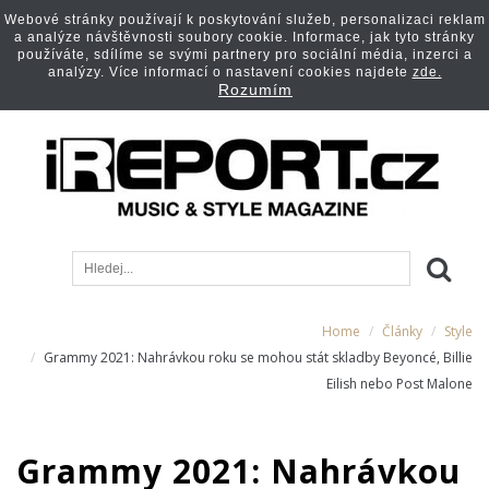
Webové stránky používají k poskytování služeb, personalizaci reklam
a analýze návštěvnosti soubory cookie. Informace, jak tyto stránky
používáte, sdílíme se svými partnery pro sociální média, inzerci a
analýzy. Více informací o nastavení cookies najdete
zde.
Rozumím
Home
Články
Style
Grammy 2021: Nahrávkou roku se mohou stát skladby Beyoncé, Billie
Eilish nebo Post Malone
Grammy 2021: Nahrávkou