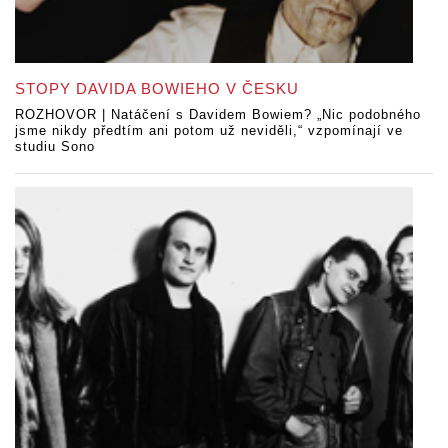
STOPY DAVIDA BOWIEHO V ČESKU
ROZHOVOR | Natáčení s Davidem Bowiem? „Nic podobného
jsme nikdy předtím ani potom už neviděli,“ vzpomínají ve
studiu Sono