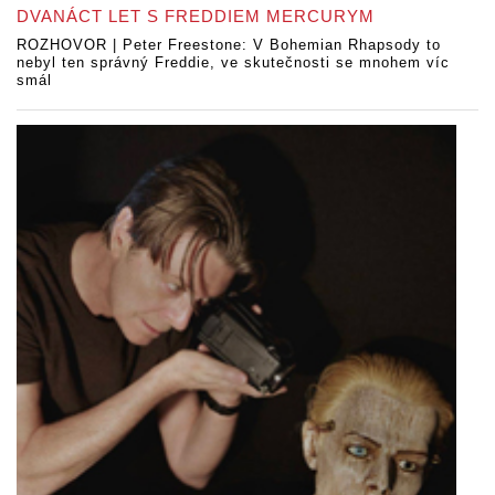
DVANÁCT LET S FREDDIEM MERCURYM
ROZHOVOR | Peter Freestone: V Bohemian Rhapsody to
nebyl ten správný Freddie, ve skutečnosti se mnohem víc
smál