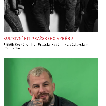
KULTOVNÍ HIT PRAŽSKÉHO VÝBĚRU
Příběh českého hitu: Pražský výběr - Na václavskym
Václaváku