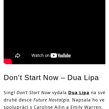
Don’t Start Now –
Dua Lipa
Singl
Don’t Start Now
vydala
Dua Lipa
na své
druhé desce
Future Nostalgia
. Napsala ho ve
spolupráci s Caroline Ailin a Emily Warren,