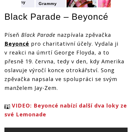
Grammy
Grammy
2021:
2021:
Nahrávkou
Grammy
Grammy
Nahrávkou
Black Parade –
Beyoncé
roku se
2021:
2021:
roku se
mohou
u
Nahrávkou
Nahrávkou
mohou
stát
roku se
roku se
stát
Píseň
Black Parade
nazpívala zpěvačka
skladby
mohou
mohou
skladby
Beyoncé,
stát
stát
Beyoncé,
Beyoncé
pro charitativní účely. Vydala ji
Billie
skladby
skladby
Billie
Eilish
Beyoncé,
Beyoncé,
Eilish
v reakci na úmrtí George Floyda, a to
nebo Post
Billie
Billie
nebo Post
přesně 19. června, tedy v den, kdy Amerika
Malone
Eilish
Eilish
Malone
nebo Post
nebo Post
oslavuje výročí konce otrokářství. Song
Malone
Malone
zpěvačka napsala ve spolupráci se svým
manželem Jay-Zem.
VIDEO: Beyoncé nabízí další dva loky ze
své Lemonade