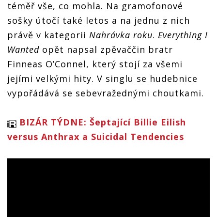
téměř vše, co mohla. Na gramofonové
sošky útočí také letos a na jednu z nich
právě v kategorii
Nahrávka roku
.
Everything I
Wanted
opět napsal zpěvaččin bratr
Finneas O’Connel, který stojí za všemi
jejími velkými hity. V singlu se hudebnice
vypořádává se sebevražednými choutkami.
BIZÁR TÝDNE: Šeptající Billie Eilish
versus Anthrax a Suicidal Tendencies