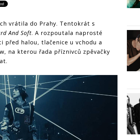
ch vrátila do Prahy. Tentokrát s
rd And Soft
. A rozpoutala naprosté
ci před halou, tlačenice u vchodu a
w, na kterou řada příznivců zpěvačky
at.