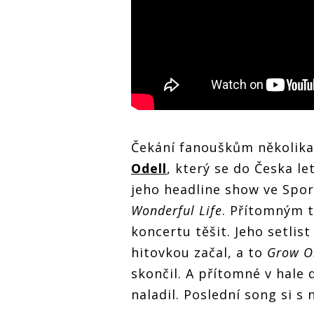
Čekání fanouškům několika
Odell
, který se do Česka le
jeho headline show ve Spo
Wonderful Life
. Přítomným t
koncertu těšit. Jeho setlis
hitovkou začal, a to
Grow Ol
skončil. A přítomné v hale
naladil. Poslední song si s 