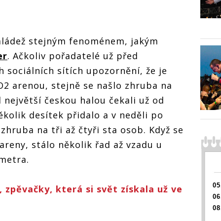
Z vyvolala
Z vyvolala
Z vyvol
hysterii, O2
hysterii, O2
hysteri
řásala
arena se otřásala
arena se otřásala
arena s
h
v základech
v základech
v zákl
mládež stejným fenoménem, jakým
er
. Ačkoliv pořadatelé už před
h sociálních sítích upozornění, že je
2 arenou, stejně se našlo zhruba na
 největší českou halou čekali už od
kolik desítek přidalo a v neděli po
zhruba na tři až čtyři sta osob. Když se
 areny, stálo několik řad až vzadu u
metra.
05
h, zpěvačky, která si svět získala už ve
06
08