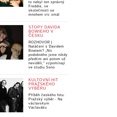
to nebyl ten správný
Freddie, ve
skutečnosti se
mnohem víc smál
STOPY DAVIDA
BOWIEHO V
ČESKU
ROZHOVOR |
Natáčení s Davidem
Bowiem? „Nic
podobného jsme nikdy
předtím ani potom už
neviděli,“ vzpomínají
ve studiu Sono
KULTOVNÍ HIT
PRAŽSKÉHO
VÝBĚRU
Příběh českého hitu:
Pražský výběr - Na
václavskym
Václaváku