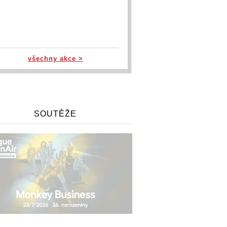
všechny akce >
SOUTĚŽE