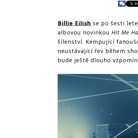
Billie Eilish
se po šesti lete
albovou novinkou
Hit Me Ha
šílenství. Kempující fanouš
neustávající řev během sho
bude ještě dlouho vzpomín