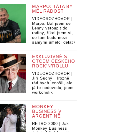
MARPO: TÁTA BY
MĚL RADOST
VIDEOROZHOVOR |
Marpo: Bál jsem se
Lenny vstoupit do
rodiny, říkal jsem si,
co tam budu mezi
samými umělci dělat?
EXKLUZIVNĚ S
OTCEM ČESKÉHO
ROCK’N’ROLLU
VIDEOROZHOVOR |
Jiří Suchý: Hrozně
rád bych lenošil, ale
já to nedovedu, jsem
workoholik
MONKEY
BUSINESS V
ARGENTINĚ
illie Eilish
LIVE: Billie Eilish
LIVE: Billie Eilish
LIV
 Praze.
fever v Praze.
fever v Praze.
fe
RETRO 2000 | Jak
 generace
Hvězda generace
Hvězda generace
Hv
Monkey Business