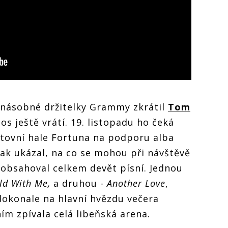
násobné držitelky Grammy zkrátil
Tom
tos ještě vrátí. 19. listopadu ho čeká
rtovní hale Fortuna na podporu alba
ak ukázal, na co se mohou při návštěvě
t obsahoval celkem devět písní. Jednou
d With Me,
a druhou -
Another Love
,
 dokonale na hlavní hvězdu večera
ním zpívala celá libeňská arena.