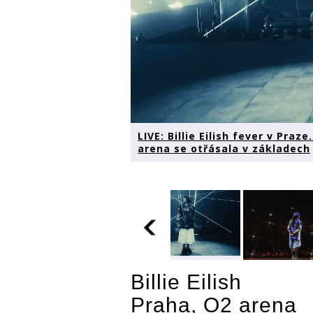
LIVE: Billie Eilish fever v Pra
arena se otřásala v základech
LIVE: Billie Eilish
Billie Eilish
sh
LIVE: Billie Eilish
LIVE: Billie
fever v Praze.
fever v Praze.
fever v Praz
Hvězda generace
Praha, O2 arena
e
Hvězda generace
Hvězda gen
Z vyvolala