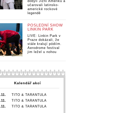
ala
Z vyvolala
Z vyvolala
Z 
dobyli Jižní Ameriku a
i, O2
hysterii, O2
hysterii, O2
hy
učarovali latinsko-
americké rockové
e otřásala
arena se otřásala
arena se otřásala
ar
legendě
adech
v základech
v základech
v 
POSLEDNÍ SHOW
LINKIN PARK
LIVE: Linkin Park v
Praze dokázali, že
stále kralují pódiím.
Aerodrome festival
jim ležel u nohou
Kalendář akcí
.11.
TITO & TARANTULA
.11.
TITO & TARANTULA
.11.
TITO & TARANTULA