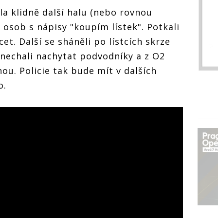
la klidně další halu (nebo rovnou
 osob s nápisy "koupím lístek". Potkali
et. Další se sháněli po lístcích skrze
 nechali nachytat podvodníky a z O2
ou. Policie tak bude mít v dalších
o.