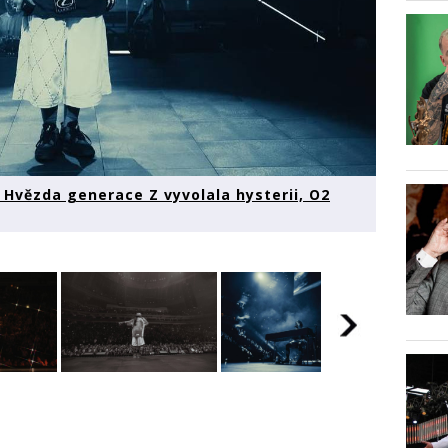
ze. Hvězda generace Z vyvolala hysterii, O2
 Eilish
LIVE: Billie Eilish
LIVE: Billie Eilish
LIVE: B
e.
fever v Praze.
fever v Praze.
fever v
erace
Hvězda generace
Hvězda generace
Hvězda