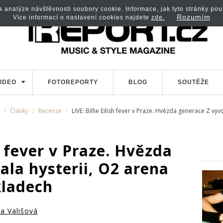
analýze návštěvnosti soubory cookie. Informace, jak tyto stránky použí
Rozumím
Více informací o nastavení cookies najdete
zde.
IDEO
FOTOREPORTY
BLOG
SOUTĚŽE
Články
Recenze
LIVE: Billie Eilish fever v Praze. Hvězda generace Z vy
sh fever v Praze. Hvězda
ala hysterii, O2 arena
kladech
a Vališová