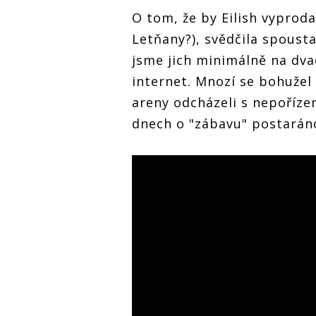
O tom, že by Eilish vyproda
Letňany?), svědčila spousta
jsme jich minimálně na dvac
internet. Mnozí se bohužel
areny odcházeli s nepořízen
dnech o "zábavu" postarán