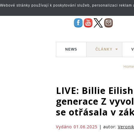
Webové stránky používají k poskytování služeb, personalizaci reklam a 
NEWS
ČLÁNKY
V
Home
LIVE: Billie Eili
generace Z vyvol
se otřásala v zá
Vydáno 01.06.2025
| autor:
Veronik