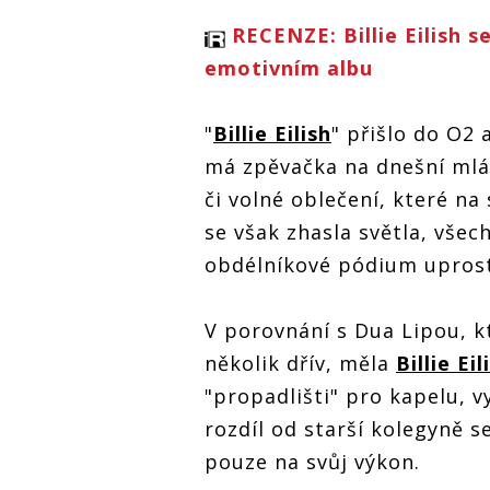
RECENZE: Billie Eilish 
emotivním albu
"
Billie Eilish
" přišlo do O2 a
má zpěvačka na dnešní mlád
či volné oblečení, které na
se však zhasla světla, všec
obdélníkové pódium uprost
V porovnání s Dua Lipou, k
několik dřív, měla
Billie Eil
"propadlišti" pro kapelu, v
rozdíl od starší kolegyně se
pouze na svůj výkon.