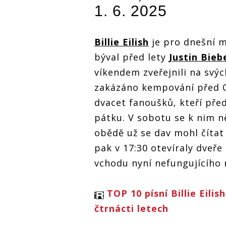
Z vyvolala
Z vyvolala
hysterii, O2
1. 6. 2025
hysterii, O2
hysterii, O2
arena se otřásala
la
arena se otřásala
arena se ot
v základech
v základech
v základec
Billie Eilish
je pro dnešní 
býval před lety
Justin Bieb
víkendem zveřejnili na svýc
zakázáno kempování před O
dvacet fanoušků, kteří před
pátku. V sobotu se k nim ně
obědě už se dav mohl čítat 
pak v 17:30 otevíraly dveře
vchodu nyní nefungujícího 
TOP 10 písní Billie Eilis
čtrnácti letech