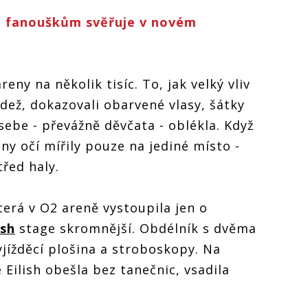
se fanouškům svěřuje v novém
reny na několik tisíc. To, jak velký vliv
ež, dokazovali obarvené vlasy, šátky
 sebe - převážně děvčata - oblékla. Když
hny očí mířily pouze na jediné místo -
řed haly.
terá v O2 areně vystoupila jen o
ish
stage skromnější. Obdélník s dvěma
yjížděcí plošina a stroboskopy. Na
 Eilish obešla bez tanečnic, vsadila