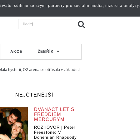
váte, sdílíme se svými partnery pro sociální média, inzerci a analýzy.
AKCE
ŽEBŘÍK
volala hysterii, O2 arena se otřásala v základech
NEJČTENĚJŠÍ
DVANÁCT LET S
FREDDIEM
MERCURYM
ROZHOVOR | Peter
Freestone: V
Bohemian Rhapsody