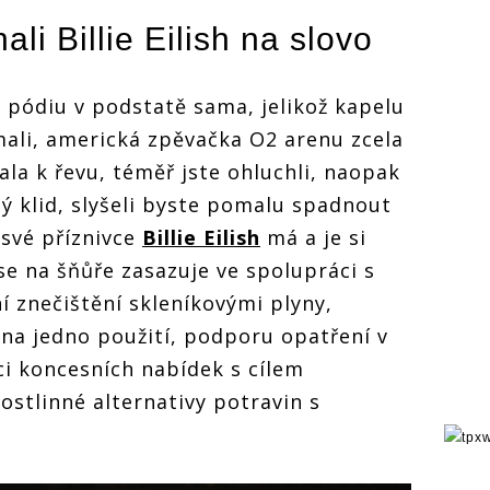
hali
Billie Eilish
na slovo
na pódiu v podstatě sama, jelikož kapelu
ímali, americká zpěvačka O2 arenu zcela
ala k řevu, téměř jste ohluchli, naopak
tý klid, slyšeli byste pomalu spadnout
 své příznivce
Billie Eilish
má a je si
se na šňůře zasazuje ve spolupráci s
í znečištění skleníkovými plyny,
na jedno použití, podporu opatření v
ci koncesních nabídek s cílem
stlinné alternativy potravin s