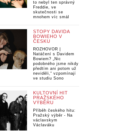
to nebyl ten správný
Freddie, ve
skutečnosti se
mnohem víc smál
STOPY DAVIDA
BOWIEHO V
ČESKU
ROZHOVOR |
Natáčení s Davidem
Bowiem? „Nic
podobného jsme nikdy
předtím ani potom už
neviděli,“ vzpomínají
ve studiu Sono
KULTOVNÍ HIT
PRAŽSKÉHO
VÝBĚRU
Příběh českého hitu:
Pražský výběr - Na
václavskym
Václaváku