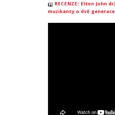
RECENZE: Elton John dr
muzikanty o dvě generace