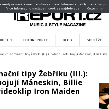
analýze návštěvnosti soubory cookie. Informace, jak tyto stránky použí
Rozumím
Více informací o nastavení cookies najdete
zde.
IDEO
FOTOREPORTY
BLOG
SOUTĚŽE
aniční nominační tipy Žebříku (III.): O Skladbu roku bojují Måneskin, Billie Eilis
ční tipy Žebříku (III.):
ojují Måneskin, Billie
 videoklip Iron Maiden