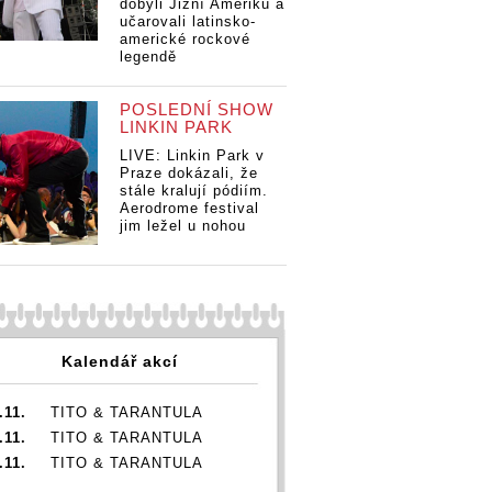
dobyli Jižní Ameriku a
učarovali latinsko-
americké rockové
legendě
Zahraniční
iční
POSLEDNÍ SHOW
Za
Zahraniční
nominační tipy
LINKIN PARK
ční tipy
no
nominační tipy
Žebříku (III.): O
(III.): O
Žeb
LIVE: Linkin Park v
Žebříku (III.): O
Skladbu roku
u roku
Sk
Praze dokázali, že
Skladbu roku
bojují Måneskin,
 Måneskin,
bo
stále kralují pódiím.
bojují Måneskin,
Billie Eilish i
ilish i
Aerodrome festival
Bil
Billie Eilish i
Adele, o
o
jim ležel u nohou
Ad
Adele, o
videoklip Iron
ip Iron
vi
videoklip Iron
Maiden nebo
 nebo
Ma
Maiden nebo
Coldplay
ay
Co
Coldplay
Kalendář akcí
.11.
TITO & TARANTULA
.11.
TITO & TARANTULA
.11.
TITO & TARANTULA