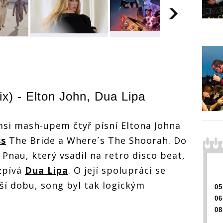
Zahraniční
Zahraniční
Zahran
nominační tipy
nominační tipy
tipy
nomina
Žebříku (III.): O
Žebříku (III.): O
.): O
Žebříku 
Skladbu roku
Skladbu roku
ku
Skladb
bojují Måneskin,
bojují Måneskin,
skin,
bojují
Billie Eilish i
Billie Eilish i
 i
Billie E
ix) -
Elton John
,
Dua Lipa
Adele, o
Adele, o
Adele, 
videoklip Iron
videoklip Iron
ron
videokl
Maiden nebo
Maiden nebo
bo
Maiden
Coldplay
msi mash-upem čtyř písní Eltona Johna
Coldplay
Coldpl
ss
The Bride a Where´s The Shoorah. Do
Pnau, který vsadil na retro disco beat,
zpívá
Dua Lipa
. O její spolupráci se
ší dobu, song byl tak logickým
05
06
08