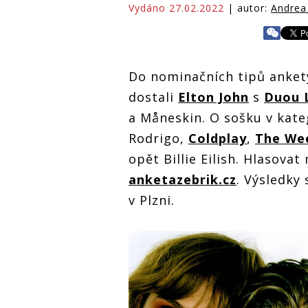
Vydáno 27.02.2022
| autor:
Andrea
Do nominačních tipů ankety
dostali
Elton John
s
Duou 
a Måneskin. O sošku v kateg
Rodrigo,
Coldplay
,
The We
opět Billie Eilish. Hlasova
anketazebrik.cz
. Výsledky
v Plzni.