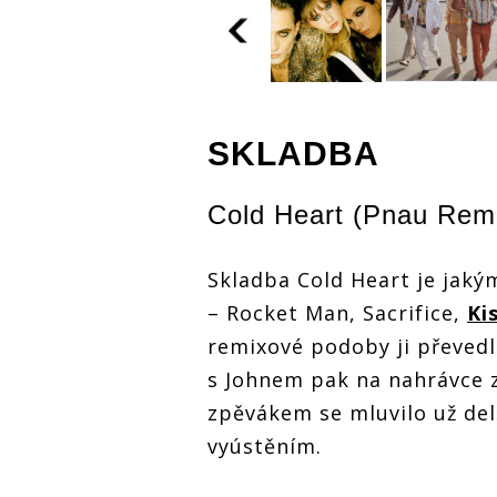
Zahraniční
Zahraniční
Zahraniční
nominační 
nominační tipy
nominační tipy
Žebříku (III
SKLADBA
Žebříku (III.): O
Žebříku (III.): O
Skladbu ro
Skladbu roku
Skladbu roku
bojují Måne
bojují Måneskin,
bojují Måneskin,
Billie Eilish
,
Billie Eilish i
Cold Heart (Pnau Rem
Billie Eilish i
Adele, o
Adele, o
Adele, o
videoklip I
videoklip Iron
videoklip Iron
Maiden ne
Maiden nebo
Maiden nebo
Skladba Cold Heart je jaký
Coldplay
Coldplay
Coldplay
– Rocket Man, Sacrifice,
Ki
remixové podoby ji převedl 
s Johnem pak na nahrávce 
zpěvákem se mluvilo už del
vyústěním.