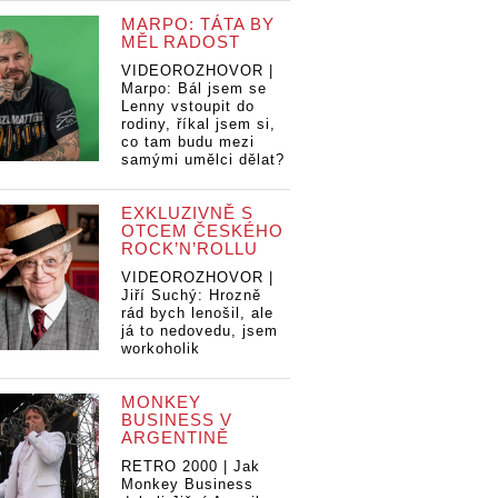
MARPO: TÁTA BY
MĚL RADOST
VIDEOROZHOVOR |
Marpo: Bál jsem se
Lenny vstoupit do
rodiny, říkal jsem si,
co tam budu mezi
samými umělci dělat?
EXKLUZIVNĚ S
OTCEM ČESKÉHO
ROCK’N’ROLLU
VIDEOROZHOVOR |
Jiří Suchý: Hrozně
rád bych lenošil, ale
já to nedovedu, jsem
workoholik
MONKEY
BUSINESS V
ARGENTINĚ
RETRO 2000 | Jak
Monkey Business