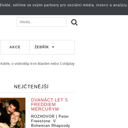
váte, sdílíme se svými partnery pro sociální média, inzerci a analýzy.
AKCE
ŽEBŘÍK
h i Adele, o videoklip Iron Maiden nebo Coldplay
NEJČTENĚJŠÍ
DVANÁCT LET S
FREDDIEM
MERCURYM
ROZHOVOR | Peter
Freestone: V
Bohemian Rhapsody