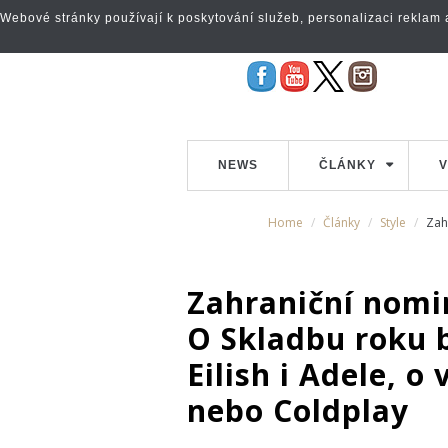
Webové stránky používají k poskytování služeb, personalizaci reklam a 
NEWS
ČLÁNKY
V
Home
Články
Style
Zahr
Zahraniční nomina
O Skladbu roku b
Eilish i Adele, o
nebo Coldplay