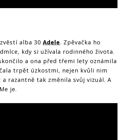
zvěstí alba 30
Adele
. Zpěvačka ho
dmlce, kdy si užívala rodinného života.
končilo a ona před třemi lety oznámila
ala trpět úzkostmi, nejen kvůli nim
t a razantně tak změnila svůj vizuál. A
Me je.