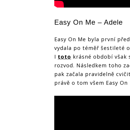
Easy On Me –
Adele
Easy On Me byla první před
vydala po téměř šestileté o
I
toto
krásné období však s
rozvod. Následkem toho zač
pak začala pravidelně cviči
právě o tom všem Easy On 