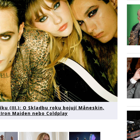
ku (III.): O Skladbu roku bojují Måneskin,
ip Iron Maiden nebo Coldplay