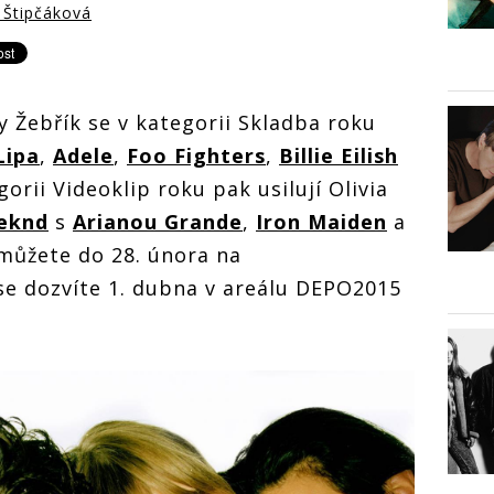
 Štipčáková
 Žebřík se v kategorii Skladba roku
Lipa
,
Adele
,
Foo Fighters
,
Billie Eilish
orii Videoklip roku pak usilují Olivia
eknd
s
Arianou Grande
,
Iron Maiden
a
t můžete do 28. února na
 se dozvíte 1. dubna v areálu DEPO2015