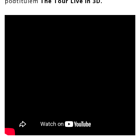
podtitulem
The Tour Live in 3D.