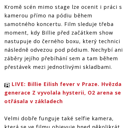
Kromě scén mimo stage lze ocenit i práci s
kamerou přímo na pódiu během
samotného koncertu. Film sleduje třeba
moment, kdy Billie před začátkem show
nastupuje do černého boxu, který technici
následně odvezou pod pódium. Nechybí ani
záběry jejího přebíhání sem a tam během
přestávek mezi jednotlivými skladbami.
LIVE: Billie Eilish fever v Praze. Hvězda
generace Z vyvolala hysterii, O2 arena se
otřásala v základech
Velmi dobře funguje také selfie kamera,
která se ve filmu objevuje hned několikrát