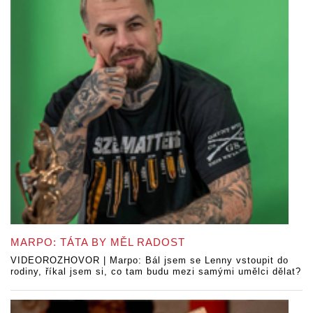
MARPO: TÁTA BY MĚL RADOST
VIDEOROZHOVOR | Marpo: Bál jsem se Lenny vstoupit do
rodiny, říkal jsem si, co tam budu mezi samými umělci dělat?