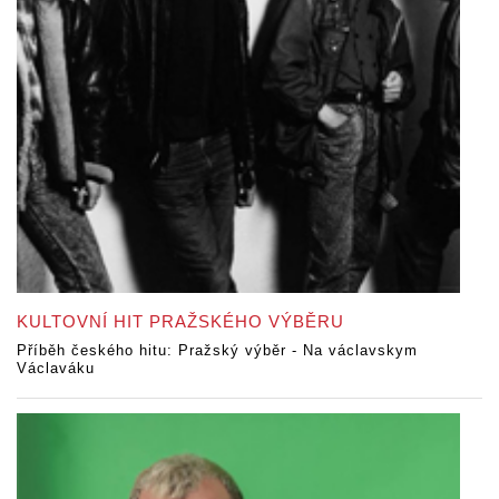
KULTOVNÍ HIT PRAŽSKÉHO VÝBĚRU
Příběh českého hitu: Pražský výběr - Na václavskym
Václaváku