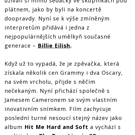
užívali si mimo sedačky ve skupinkách pod
plátnem, jako by byli na koncertě
doopravdy. Nyní se k výše zmíněným
interpretům přidává i jedna z
nejpopulárnějších umělkyň současné
generace –
Billie Eilish
.
Když už to vypadá, že je zpěvačka, která
získala několik cen Grammy i dva Oscary,
na svém vrcholu, přijde s něčím
nečekaným.
Nyní přichází společně s
Jamesem Cameronem se svým vlastním
inovativním snímkem. Film zachycuje
poslední turné nesoucí stejný název jako
album
Hit Me Hard and Soft
a vychází s