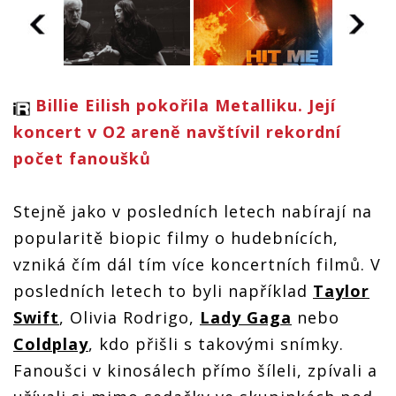
Billie Eilish pokořila Metalliku. Její
RECENZE: Billie Eilish
R
otevírá svůj svět. Hit
ot
koncert v O2 areně navštívil rekordní
Me Hard and Soft je
M
počet fanoušků
víc než koncertní film
v
Stejně jako v posledních letech nabírají na
popularitě biopic filmy o hudebnících,
RECENZE: Billie Eilish
vzniká čím dál tím více koncertních filmů. V
otevírá svůj svět. Hit
posledních letech to byli například
Taylor
Me Hard and Soft je
víc než koncertní film
Swift
, Olivia Rodrigo,
Lady Gaga
nebo
Coldplay
, kdo přišli s takovými snímky.
Fanoušci v kinosálech přímo šíleli, zpívali a