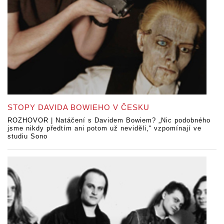
STOPY DAVIDA BOWIEHO V ČESKU
ROZHOVOR | Natáčení s Davidem Bowiem? „Nic podobného
jsme nikdy předtím ani potom už neviděli,“ vzpomínají ve
studiu Sono