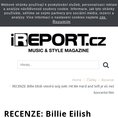
Webové stránky používají k poskytování služeb, personalizaci reklam
a analýze návštěvnosti soubory cookie. Informace, jak tyto stránky
používáte, sdílíme se svými partnery pro sociální média, inzerci a
analýzy. Více informací o nastavení cookies najdete
zde.
Rozumím
Home
Články
Recenze
RECENZE: Billie Eilish otevírá svůj svět. Hit Me Hard and Soft je víc než
koncertní film
RECENZE: Billie Eilish