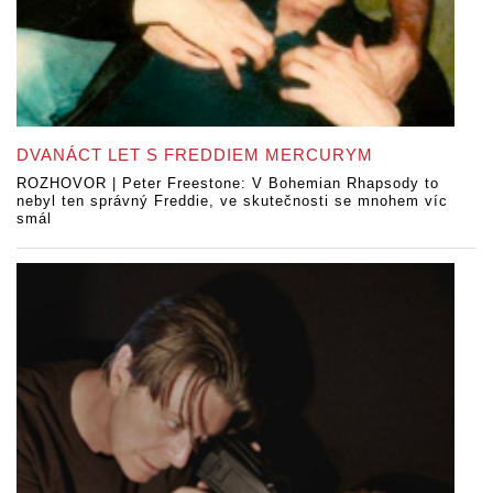
DVANÁCT LET S FREDDIEM MERCURYM
ROZHOVOR | Peter Freestone: V Bohemian Rhapsody to
nebyl ten správný Freddie, ve skutečnosti se mnohem víc
smál