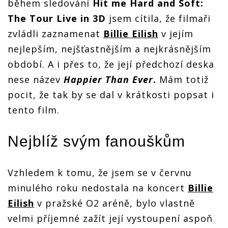
během sledování
Hit me Hard and Soft:
The Tour Live in 3D
jsem cítila, že filmaři
zvládli zaznamenat
Billie Eilish
v jejím
nejlepším, nejšťastnějším a nejkrásnějším
období. A i přes to, že její předchozí deska
nese název
Happier Than Ever
.
Mám totiž
pocit, že tak by se dal v krátkosti popsat i
tento film.
Nejblíž svým fanouškům
Vzhledem k tomu, že jsem se v červnu
minulého roku nedostala na koncert
Billie
Eilish
v pražské O2 aréně, bylo vlastně
velmi příjemné zažít její vystoupení aspoň