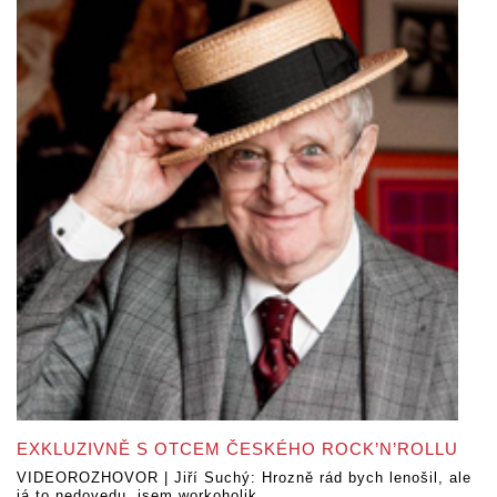
EXKLUZIVNĚ S OTCEM ČESKÉHO ROCK’N’ROLLU
VIDEOROZHOVOR | Jiří Suchý: Hrozně rád bych lenošil, ale
já to nedovedu, jsem workoholik