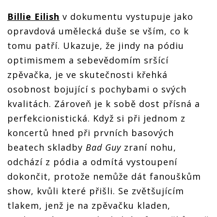
Billie Eilish
v dokumentu vystupuje jako
opravdová umělecká duše se vším, co k
tomu patří. Ukazuje, že jindy na pódiu
optimismem a sebevědomím sršící
zpěvačka, je ve skutečnosti křehká
osobnost bojující s pochybami o svých
kvalitách. Zároveň je k sobě dost přísná a
perfekcionistická. Když si při jednom z
koncertů hned při prvních basových
beatech skladby
Bad Guy
zraní nohu,
odchází z pódia a odmítá vystoupení
dokončit, protože nemůže dát fanouškům
show, kvůli které přišli. Se zvětšujícím
tlakem, jenž je na zpěvačku kladen,