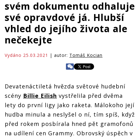
svém dokumentu odhaluje
své opravdové já. Hlubší
vhled do jejího života ale
nečekejte
Vydáno 25.03.2021
| autor:
Tomáš Kocian
Devatenáctiletá hvězda světové hudební
scény
Billie Eilish
vystřelila před dvěma
lety do první ligy jako raketa. Málokoho její
hudba minula a neslyšel o ní, tím spíš, když
před rokem posbírala hned pět gramofonů
na udílení cen Grammy. Obrovský úspěch v