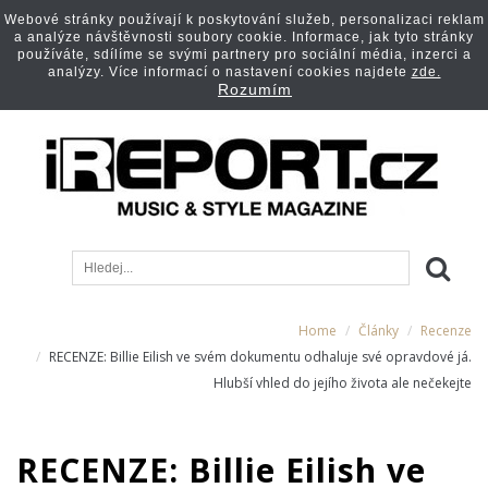
Webové stránky používají k poskytování služeb, personalizaci reklam
a analýze návštěvnosti soubory cookie. Informace, jak tyto stránky
používáte, sdílíme se svými partnery pro sociální média, inzerci a
analýzy. Více informací o nastavení cookies najdete
zde.
Rozumím
Home
Články
Recenze
RECENZE: Billie Eilish ve svém dokumentu odhaluje své opravdové já.
Hlubší vhled do jejího života ale nečekejte
RECENZE: Billie Eilish ve