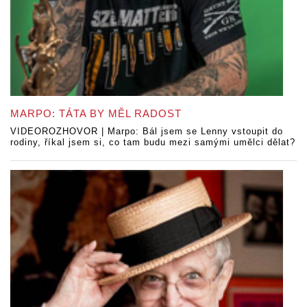
MARPO: TÁTA BY MĚL RADOST
VIDEOROZHOVOR | Marpo: Bál jsem se Lenny vstoupit do
rodiny, říkal jsem si, co tam budu mezi samými umělci dělat?