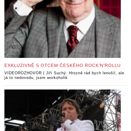
EXKLUZIVNĚ S OTCEM ČESKÉHO ROCK’N’ROLLU
VIDEOROZHOVOR | Jiří Suchý: Hrozně rád bych lenošil, ale
já to nedovedu, jsem workoholik