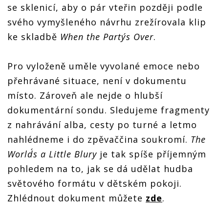
se sklenicí, aby o pár vteřin později podle
svého vymyšleného návrhu zrežírovala klip
ke skladbě
When the Party´s Over
.
Pro vyloženě uměle vyvolané emoce nebo
přehrávané situace, není v dokumentu
místo. Zároveň ale nejde o hlubší
dokumentární sondu. Sledujeme fragmenty
z nahrávání alba, cesty po turné a letmo
nahlédneme i do zpěvaččina soukromí.
The
World´s a Little Blury
je tak spíše příjemným
pohledem na to, jak se dá udělat hudba
světového formátu v dětském pokoji.
Zhlédnout dokument můžete
zde
.