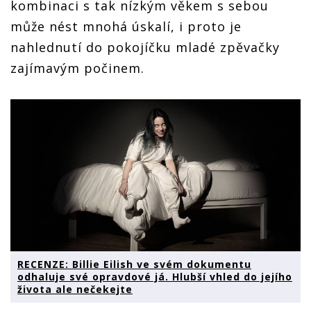
kombinaci s tak nízkým věkem s sebou
může nést mnohá úskalí, i proto je
nahlednutí do pokojíčku mladé zpěvačky
zajímavým počinem.
RECENZE: Billie Eilish ve svém dokumentu
odhaluje své opravdové já. Hlubší vhled do jejího
života ale nečekejte