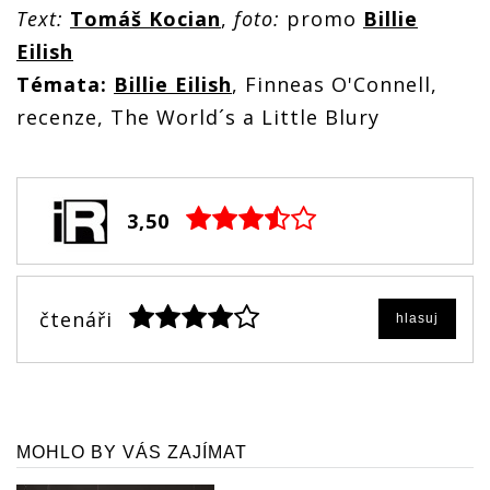
Text:
Tomáš Kocian
,
foto:
promo
Billie
Eilish
Témata:
Billie Eilish
, Finneas O'Connell,
recenze, The World´s a Little Blury
3,50
čtenáři
hlasuj
MOHLO BY VÁS ZAJÍMAT