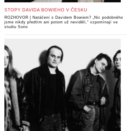
STOPY DAVIDA BOWIEHO V ČESKU
ROZHOVOR | Natáčení s Davidem Bowiem? „Nic podobného
jsme nikdy předtím ani potom už neviděli,“ vzpomínají ve
studiu Sono