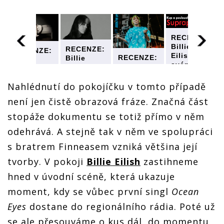
RECENZE:
Billie
RECENZE:
RECENZE:
Eilish ve
RECENZE:
Billie
Billie
svém
Billie
Eilish ve
Eilish ve
u
dokumentu
Eilish ve
svém
svém
odhaluje
svém
Nahlédnutí do pokojíčku v tomto případě
dokumentu
dokumentu
své
dokumentu
odhaluje
odhaluje
není jen čistě obrazová fráze. Značná část
é
opravdové
odhaluje
své
své
já. Hlubší
své
opravdové
opravdové
stopáže dokumentu se totiž přímo v něm
vhled do
opravdové
já. Hlubší
já. Hlubší
jejího
já. Hlubší
odehrává. A stejně tak v něm ve spolupráci
vhled do
vhled do
života ale
vhled do
jejího
jejího
s bratrem Finneasem vzniká většina její
nečekejte
jejího
života ale
života ale
života ale
nečekejte
nečekejte
tvorby. V pokoji
Billie Eilish
zastihneme
nečekejte
hned v úvodní scéně, která ukazuje
moment, kdy se vůbec první singl
Ocean
Eyes
dostane do regionálního rádia. Poté už
se ale přesouváme o kus dál, do momentu