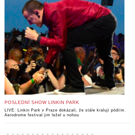
POSLEDNÍ SHOW LINKIN PARK
LIVE: Linkin Park v Praze dokázali, že stále kralují pódiím.
Aerodrome festival jim ležel u nohou