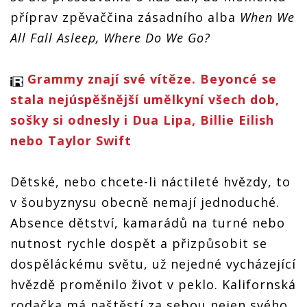
příprav zpěvaččina zásadního alba
When We
All Fall Asleep, Where Do We Go?
Grammy znají své vítěze. Beyoncé se
stala nejúspěšnější umělkyní všech dob,
sošky si odnesly i Dua Lipa, Billie Eilish
nebo Taylor Swift
Dětské, nebo chcete-li náctileté hvězdy, to
v šoubyznysu obecně nemají jednoduché.
Absence dětství, kamarádů na turné nebo
nutnost rychle dospět a přizpůsobit se
dospěláckému světu, už nejedné vycházející
hvězdě proměnilo život v peklo. Kalifornská
rodačka má naštěstí za sebou nejen svého