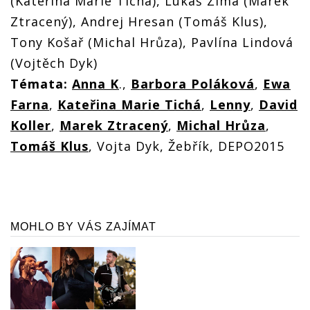
(Kateřina Marie Tichá), Lukáš Zima (Marek
Ztracený), Andrej Hresan (Tomáš Klus),
Tony Košař (Michal Hrůza), Pavlína Lindová
(Vojtěch Dyk)
Témata:
Anna K
.,
Barbora Poláková
,
Ewa
Farna
,
Kateřina Marie Tichá
,
Lenny
,
David
Koller
,
Marek Ztracený
,
Michal Hrůza
,
Tomáš Klus
, Vojta Dyk, Žebřík, DEPO2015
MOHLO BY VÁS ZAJÍMAT