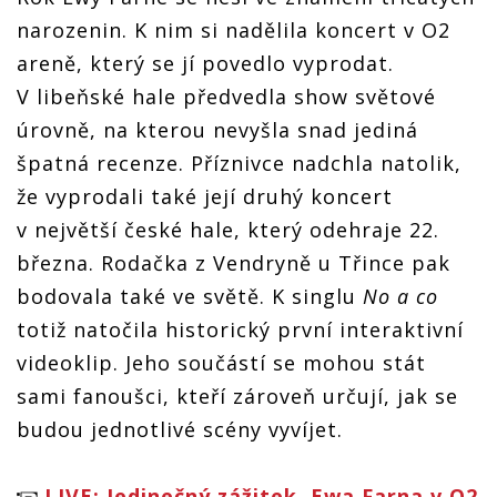
narozenin. K nim si nadělila koncert v O2
areně, který se jí povedlo vyprodat.
V libeňské hale předvedla show světové
úrovně, na kterou nevyšla snad jediná
špatná recenze. Příznivce nadchla natolik,
že vyprodali také její druhý koncert
v největší české hale, který odehraje 22.
března. Rodačka z Vendryně u Třince pak
bodovala také ve světě. K singlu
No a co
totiž natočila historický první interaktivní
videoklip. Jeho součástí se mohou stát
sami fanoušci, kteří zároveň určují, jak se
budou jednotlivé scény vyvíjet.
LIVE: Jedinečný zážitek. Ewa Farna v O2