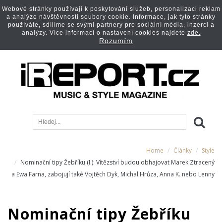
Webové stránky používají k poskytování služeb, personalizaci reklam
a analýze návštěvnosti soubory cookie. Informace, jak tyto stránky
používáte, sdílíme se svými partnery pro sociální média, inzerci a
analýzy. Více informací o nastavení cookies najdete
zde.
Rozumím
Home
Články
Style
Nominační tipy Žebříku (I.): Vítězství budou obhajovat Marek Ztracený
a Ewa Farna, zabojují také Vojtěch Dyk, Michal Hrůza, Anna K. nebo Lenny
Nominační tipy Žebříku