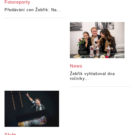
Fotoreporty
Předávání cen Žebřík: Na...
News
Žebřík vyhlašoval dva
ročníky...
Style