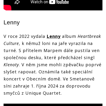
Lenny
V roce 2022 vydala
Lenny
album
Heartbreak
Culture
, k němuž loni na jaře vyrazila na
turné. S přítelem Marpem dále pustila ven
společnou desku, které předcházel singl
Klenoty
. V něm jsme mohli zpěvačku poprvé
slyšet rapovat. Oznámila také speciální
koncert v Obecním domě. Ve Smetanově
síni zahraje 1. října 2024 za doprovodu
smyčců z Unique Quartet.