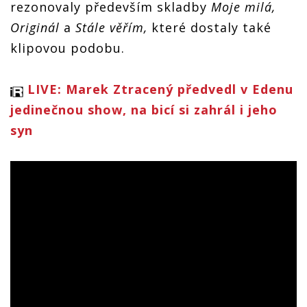
rezonovaly především skladby
Moje milá,
Originál
a
Stále věřím,
které dostaly také
klipovou podobu.
LIVE: Marek Ztracený předvedl v Edenu
jedinečnou show, na bicí si zahrál i jeho
syn