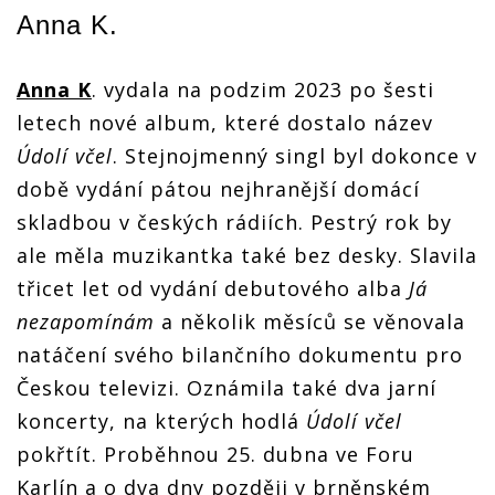
obhajovat
Marek
Marek
Marek
Anna K
.
Marek
Ztracený
Ztracený
Ztracený
Ztracený
a Ewa
a Ewa
a Ewa
a Ewa
Farna,
Farna,
Farna,
Farna,
Anna K
. vydala na podzim 2023 po šesti
zabojují
zabojují
zabojují
zabojují
také
také
také
letech nové album, které dostalo název
také
Vojtěch
Vojtěch
Vojtěch
Vojtěch
Údolí včel
. Stejnojmenný singl byl dokonce v
Dyk,
Dyk,
Dyk,
Dyk,
Michal
Michal
Michal
Michal
době vydání pátou nejhranější domácí
Hrůza,
Hrůza,
Hrůza,
Hrůza,
Anna K.
Anna K.
Anna K.
skladbou v českých rádiích. Pestrý rok by
Anna K.
nebo
nebo
nebo
nebo
ale měla muzikantka také bez desky. Slavila
Lenny
Lenny
Lenny
Lenny
třicet let od vydání debutového alba
Já
nezapomínám
a několik měsíců se věnovala
natáčení svého bilančního dokumentu pro
Českou televizi. Oznámila také dva jarní
koncerty, na kterých hodlá
Údolí včel
pokřtít. Proběhnou 25. dubna ve Foru
Karlín a o dva dny později v brněnském