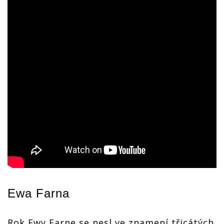
Ewa Farna
Rok Ewy Farne se nesl ve znamení třicátých