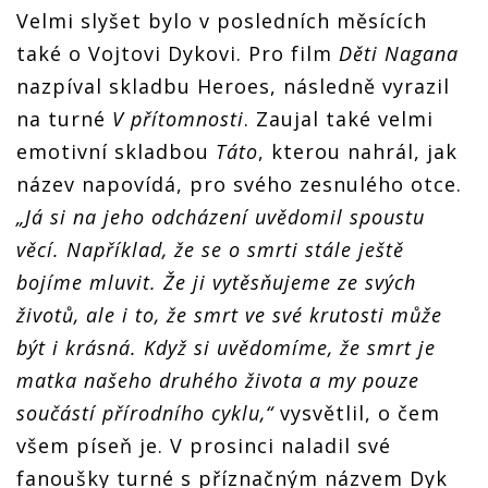
Velmi slyšet bylo v posledních měsících
také o Vojtovi Dykovi. Pro film
Děti Nagana
nazpíval skladbu Heroes, následně vyrazil
na turné
V přítomnosti
. Zaujal také velmi
emotivní skladbou
Táto
, kterou nahrál, jak
název napovídá, pro svého zesnulého otce.
„Já si na jeho odcházení uvědomil spoustu
věcí. Například, že se o smrti stále ještě
bojíme mluvit. Že ji vytěsňujeme ze svých
životů, ale i to, že smrt ve své krutosti může
být i krásná. Když si uvědomíme, že smrt je
matka našeho druhého života a my pouze
součástí přírodního cyklu,“
vysvětlil, o čem
všem píseň je. V prosinci naladil své
fanoušky turné s příznačným názvem Dyk