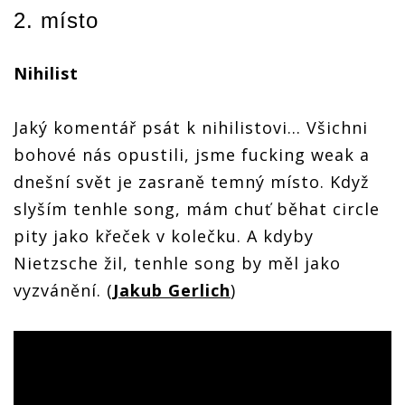
2. místo
Nihilist
Jaký komentář psát k nihilistovi… Všichni
bohové nás opustili, jsme fucking weak a
dnešní svět je zasraně temný místo. Když
slyším tenhle song, mám chuť běhat circle
pity jako křeček v kolečku. A kdyby
Nietzsche žil, tenhle song by měl jako
vyzvánění. (
Jakub Gerlich
)