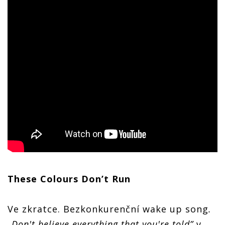
These Colours Don’t Run
Ve zkratce. Bezkonkurenční wake up song
.
„Don't believe everything that you're told”
v