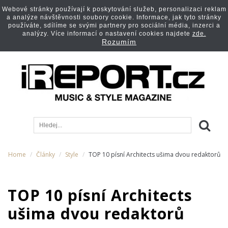
Webové stránky používají k poskytování služeb, personalizaci reklam
a analýze návštěvnosti soubory cookie. Informace, jak tyto stránky
používáte, sdílíme se svými partnery pro sociální média, inzerci a
analýzy. Více informací o nastavení cookies najdete
zde.
Rozumím
Home
Články
Style
TOP 10 písní Architects ušima dvou redaktorů
TOP 10 písní Architects
ušima dvou redaktorů