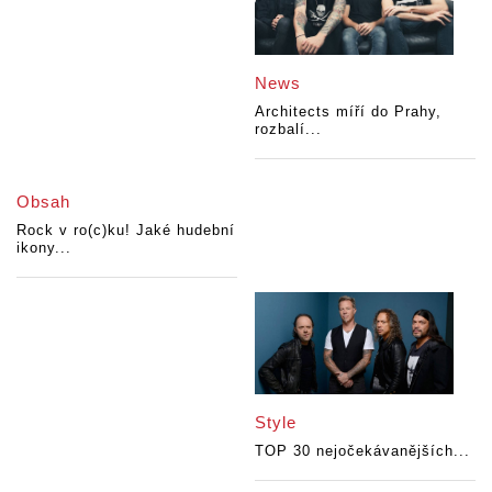
News
Architects míří do Prahy,
rozbalí...
Obsah
Rock v ro(c)ku! Jaké hudební
ikony...
Style
TOP 30 nejočekávanějších...