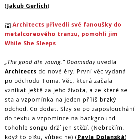
(
Jakub Gerlich
)
Architects přivedli své fanoušky do
metalcoreového tranzu, pomohli jim
While She Sleeps
„The good die young.“
Doomsday
uvedla
Architects
do nové éry. První věc vydaná
po odchodu Toma. Věc, která začala
vznikat ještě za jeho života, a ze které se
stala vzpomínka na jeden příliš brzký
odchod. Co dodat. Slzy se po zaposlouchání
do textu a vzpomínce na background
tohohle songu drží jen stěží. (Nebrečím,
když to píšu, vůbec ne) (
Pavla Dolanská
)