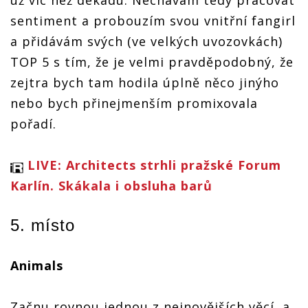
sentiment a probouzím svou vnitřní fangirl
a přidávám svých (ve velkých uvozovkách)
TOP 5 s tím, že je velmi pravděpodobný, že
zejtra bych tam hodila úplně něco jinýho
nebo bych přinejmenším promixovala
pořadí.
LIVE: Architects strhli pražské Forum
Karlín. Skákala i obsluha barů
5. místo
Animals
Začnu rovnou jednou z nejnovějších věcí, a