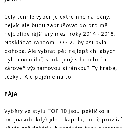
Architects
dvou
dvou
písní
ušima
redaktorů
redaktorů
Architects
dvou
ušima
Celý tenhle výběr je extrémně náročný,
redaktorů
dvou
nejvíc ale budu zabrušovat do pro mě
redaktorů
nejoblíbenější éry mezi roky 2014 - 2018.
Naskládat random TOP 20 by asi byla
pohoda. Ale vybrat pět nejlepších, abych
byl maximálně spokojený s hudební a
zároveň významovou stránkou? Ty krabe,
těžký… Ale pojďme na to
PÁJA
Výběry ve stylu TOP 10 jsou peklíčko a
dvojnásob, když jde o kapelu, co tě provází
už víc než dekádu. Nechávám tedy pracovat