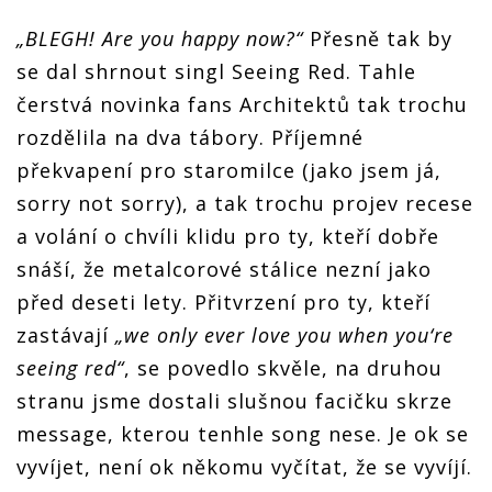
„BLEGH! Are you happy now?“
Přesně tak by
se dal shrnout singl Seeing Red. Tahle
čerstvá novinka fans Architektů tak trochu
rozdělila na dva tábory. Příjemné
překvapení pro staromilce (jako jsem já,
sorry not sorry), a tak trochu projev recese
a volání o chvíli klidu pro ty, kteří dobře
snáší, že metalcorové stálice nezní jako
před deseti lety. Přitvrzení pro ty, kteří
zastávají
„we only ever love you when you‘re
seeing red“
, se povedlo skvěle, na druhou
stranu jsme dostali slušnou facičku skrze
message, kterou tenhle song nese. Je ok se
vyvíjet, není ok někomu vyčítat, že se vyvíjí.