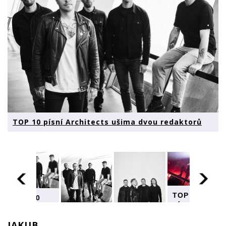
TOP 10 písní Architects ušima dvou redaktorů
TOP 10
TOP 10
písní
písní
TOP 10
Architects
Architects
písní
ušima
JAKUB
ušima
TOP 10