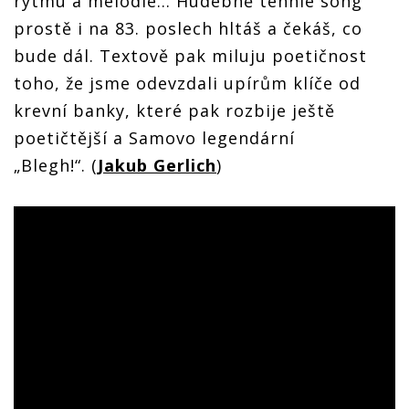
rytmu a melodie… Hudebně tenhle song
prostě i na 83. poslech hltáš a čekáš, co
bude dál. Textově pak miluju poetičnost
toho, že jsme odevzdali upírům klíče od
krevní banky, které pak rozbije ještě
poetičtější a Samovo legendární
„Blegh!“. (
Jakub Gerlich
)