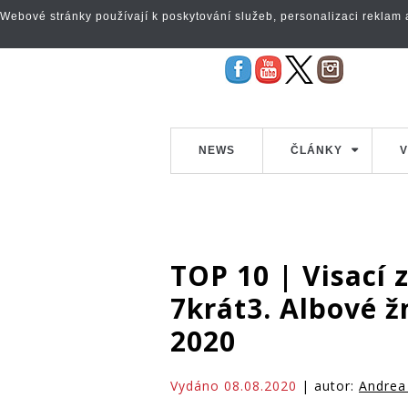
Webové stránky používají k poskytování služeb, personalizaci reklam a 
NEWS
ČLÁNKY
V
TOP 10 | Visací 
7krát3. Albové ž
2020
Vydáno 08.08.2020
| autor:
Andrea