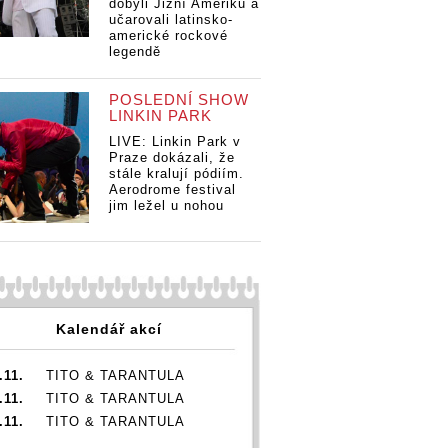
dobyli Jižní Ameriku a
učarovali latinsko-
TO
| Visací
TOP 10 | Visací
TOP 10 | Visací
americké rockové
zá
 Katarzia
zámek, Katarzia
zámek, Katarzia
legendě
ne
krát3.
nebo 7krát3.
nebo 7krát3.
Al
 žně první
Albové žně první
Albové žně první
POSLEDNÍ SHOW
po
ny roku
poloviny roku
poloviny roku
LINKIN PARK
20
2020
2020
LIVE: Linkin Park v
Praze dokázali, že
stále kralují pódiím.
Aerodrome festival
jim ležel u nohou
Kalendář akcí
.11.
TITO & TARANTULA
.11.
TITO & TARANTULA
.11.
TITO & TARANTULA