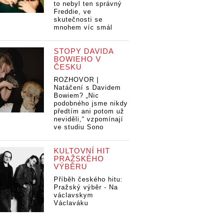
to nebyl ten správný
Freddie, ve
skutečnosti se
mnohem víc smál
STOPY DAVIDA
BOWIEHO V
ČESKU
ROZHOVOR |
Natáčení s Davidem
Bowiem? „Nic
podobného jsme nikdy
předtím ani potom už
neviděli,“ vzpomínají
ve studiu Sono
KULTOVNÍ HIT
PRAŽSKÉHO
VÝBĚRU
Příběh českého hitu:
Pražský výběr - Na
václavskym
Václaváku