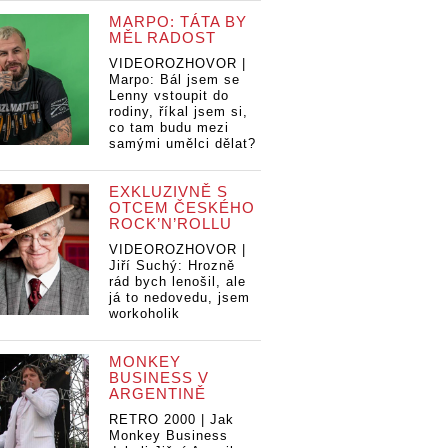
MARPO: TÁTA BY
MĚL RADOST
VIDEOROZHOVOR |
Marpo: Bál jsem se
Lenny vstoupit do
rodiny, říkal jsem si,
co tam budu mezi
samými umělci dělat?
EXKLUZIVNĚ S
OTCEM ČESKÉHO
ROCK’N’ROLLU
VIDEOROZHOVOR |
Jiří Suchý: Hrozně
rád bych lenošil, ale
já to nedovedu, jsem
workoholik
MONKEY
BUSINESS V
ARGENTINĚ
RETRO 2000 | Jak
Monkey Business