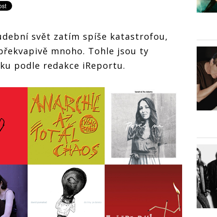
udební svět zatím spíše katastrofou,
 překvapivě mnoho. Tohle jsou ty
oku podle redakce iReportu.