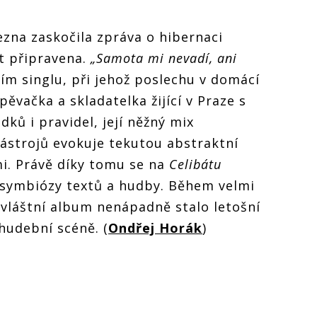
ezna zaskočila zpráva o hibernaci
t připravena.
„Samota mi nevadí, ani
ním singlu, při jehož poslechu v domácí
pěvačka a skladatelka žijící v Praze s
ků i pravidel, její něžný mix
nástrojů evokuje tekutou abstraktní
. Právě díky tomu se na
Celibátu
symbiózy textů a hudby. Během velmi
 zvláštní album nenápadně stalo letošní
hudební scéně. (
Ondřej Horák
)