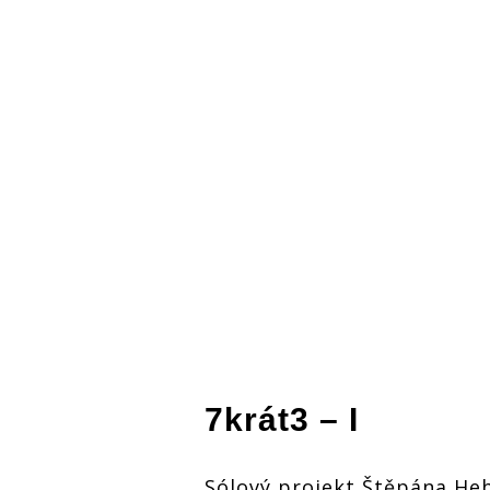
7krát3 – I
Sólový projekt Štěpána Hebí