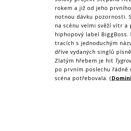
rokem a již od jeho prvníh
notnou dávku pozornosti. S
na scénu velmi svěží vítr a 
hiphopový label BiggBoss. 
tracích s jednoduchým ná
dříve vydaných singlů písn
Zlatým hřebem je hit
Tygro
po prvním poslechu řádně 
scéna potřebovala. (
Domini