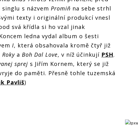
o singlu s názvem
Promiň
na sebe strhl
vými texty i originální produkcí vnesl
pod svá křídla si ho vzal jinak
Koncem ledna vydal album o šesti
zvem
I
, která obsahovala kromě čtyř již
ě
Roky
a
Boh Dal Love
, v níž účinkují
PSH
.
vanej sprej
s Jiřím Kornem, který se již
vryje do paměti. Přesně tohle tuzemská
k Pavliš
)