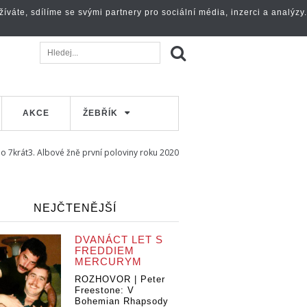
váte, sdílíme se svými partnery pro sociální média, inzerci a analýzy.
AKCE
ŽEBŘÍK
bo 7krát3. Albové žně první poloviny roku 2020
NEJČTENĚJŠÍ
DVANÁCT LET S
FREDDIEM
MERCURYM
ROZHOVOR | Peter
Freestone: V
Bohemian Rhapsody