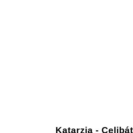
Katarzia
- Celibá