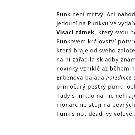
zámek, Katarzia
nebo 7krát3.
TOP 10 | Visací
TOP 10 | Vi
Punk není mrtvý. Ani náhod
Albové žně první
zámek, Katarzia
zámek, Kata
poloviny roku
nebo 7krát3.
nebo 7krát3
jedoucí na Punkvu ve vydař
2020
í
Albové žně první
Albové žně 
poloviny roku
poloviny r
Visací zámek
, který svou 
2020
2020
Punkovém království potvrd
která hraje od svého založ
na ni zařadila skladby zná
novinky vzniklé až během n
Erbenova balada
Polednice
přímočarý pestrý punk roc
Tady si nikdo na nic nehraje
monarchie stojí na pevných
Punk's not dead, vy volové..