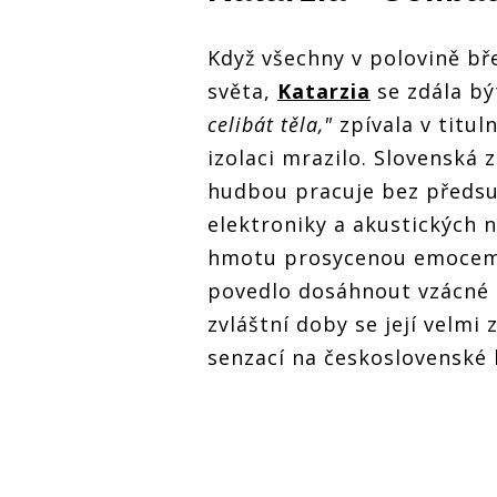
Když všechny v polovině bř
světa,
Katarzia
se zdála bý
celibát těla,"
zpívala v titul
izolaci mrazilo. Slovenská z
hudbou pracuje bez předsud
elektroniky a akustických 
hmotu prosycenou emocemi
povedlo dosáhnout vzácné 
zvláštní doby se její velmi
senzací na československé 