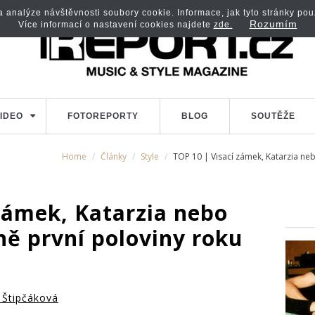
analýze návštěvnosti soubory cookie. Informace, jak tyto stránky použí
Rozumím
Více informací o nastavení cookies najdete
zde.
IDEO
FOTOREPORTY
BLOG
SOUTĚŽE
Home
Články
Style
TOP 10 | Visací zámek, Katarzia ne
zámek, Katarzia nebo
ně první poloviny roku
 Štipčáková