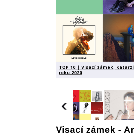
TOP 10 | Visací zámek, Katarzi
roku 2020
Visací zámek
- An
TOP 10 | Visací