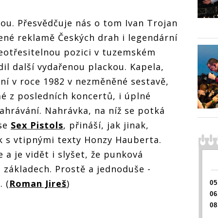
sací
TOP 10 | Visací
TOP 10 | Visací
TOP 10 
ou. Přesvědčuje nás o tom Ivan Trojan
rzia
zámek, Katarzia
zámek, Katarzia
zámek,
.
nebo 7krát3.
nebo 7krát3.
nebo 7
ené reklamě Českých drah i legendární
první
Albové žně první
Albové žně první
Albové
oku
poloviny roku
poloviny roku
polovi
neotřesitelnou pozici v tuzemském
2020
2020
2020
il další vydařenou plackou. Kapela,
ení v roce 1982 v nezměněné sestavě,
mé z posledních koncertů, i úplné
ahrávání. Nahrávka, na níž se potká
se
Sex Pistols
, přináší, jak jinak,
k s vtipnými texty Honzy Hauberta.
 a je vidět i slyšet, že punková
 základech. Prostě a jednoduše -
. (
Roman Jireš
)
05
06
08