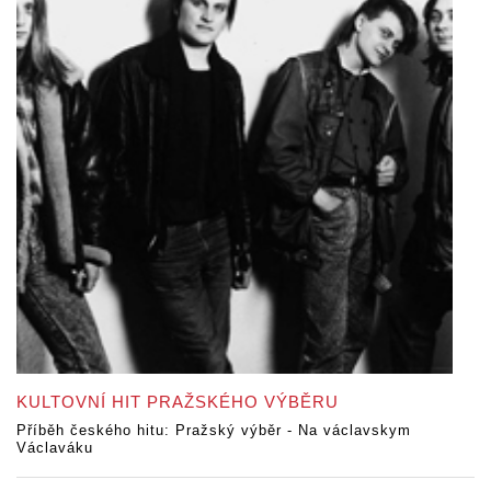
KULTOVNÍ HIT PRAŽSKÉHO VÝBĚRU
Příběh českého hitu: Pražský výběr - Na václavskym
Václaváku