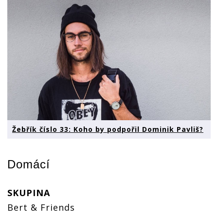
Žebřík číslo 33: Koho by podpořil Dominik Pavliš?
Domácí
SKUPINA
Bert & Friends