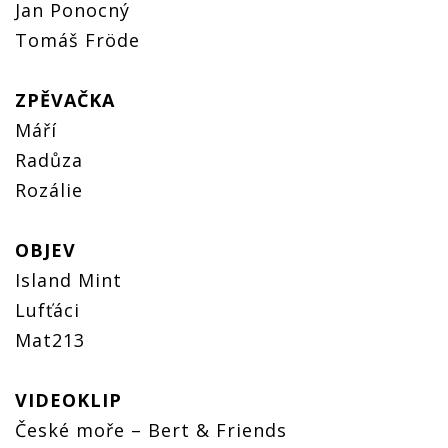
Jan Ponocný
Tomáš Fröde
ZPĚVAČKA
Máří
Radůza
Rozálie
OBJEV
Island Mint
Lufťáci
Mat213
VIDEOKLIP
České moře – Bert & Friends