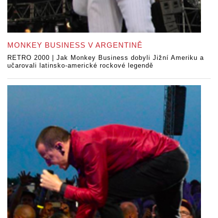
MONKEY BUSINESS V ARGENTINĚ
RETRO 2000 | Jak Monkey Business dobyli Jižní Ameriku a
učarovali latinsko-americké rockové legendě