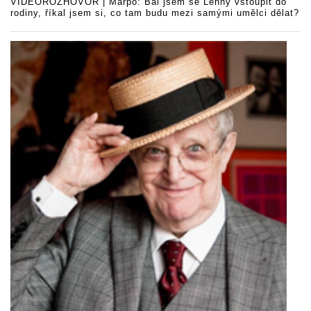
VIDEOROZHOVOR | Marpo: Bál jsem se Lenny vstoupit do
rodiny, říkal jsem si, co tam budu mezi samými umělci dělat?