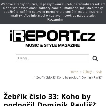
Webové stránky používají k poskytování služeb, personalizaci reklam
a analýze návštěvnosti soubory cookie. Informace, jak tyto stránky
používáte, sdílíme se svými partnery pro sociální média, inzerci a
analýzy. Více informací o nastavení cookies najdete
zde.
Rozumím
Home
Články
Style
Žebřík číslo 33: Koho by podpořil Dominik Pavliš?
Žebřík číslo 33: Koho by
podpořil Dominik Pavliš?