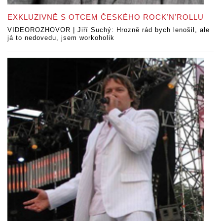
EXKLUZIVNĚ S OTCEM ČESKÉHO ROCK’N’ROLLU
VIDEOROZHOVOR | Jiří Suchý: Hrozně rád bych lenošil, ale
já to nedovedu, jsem workoholik