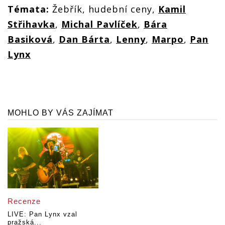
Témata:
Žebřík, hudební ceny,
Kamil
Střihavka
,
Michal Pavlíček
,
Bára
Basiková
,
Dan Bárta
,
Lenny
,
Marpo
,
Pan
Lynx
MOHLO BY VÁS ZAJÍMAT
Recenze
LIVE: Pan Lynx vzal
pražská...