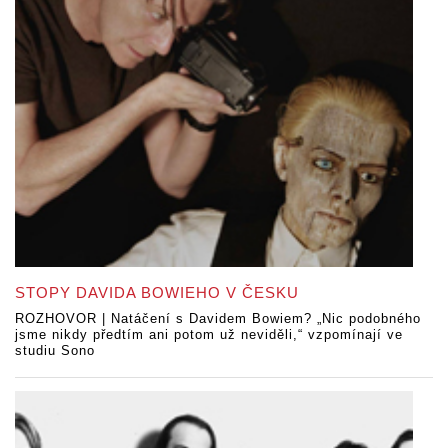
STOPY DAVIDA BOWIEHO V ČESKU
ROZHOVOR | Natáčení s Davidem Bowiem? „Nic podobného
jsme nikdy předtím ani potom už neviděli,“ vzpomínají ve
studiu Sono