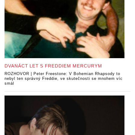
DVANÁCT LET S FREDDIEM MERCURYM
ROZHOVOR | Peter Freestone: V Bohemian Rhapsody to
nebyl ten správný Freddie, ve skutečnosti se mnohem víc
smál