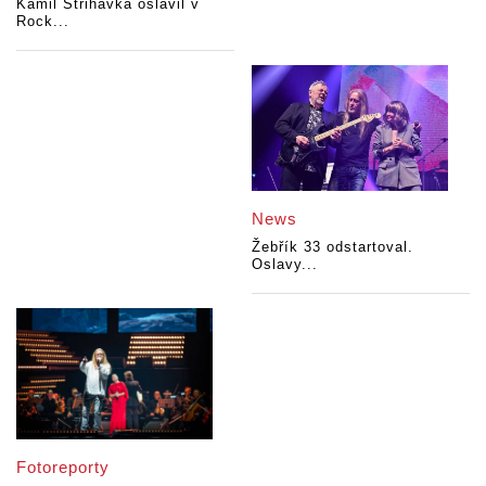
Kamil Střihavka oslavil v
Rock...
News
Žebřík 33 odstartoval.
Oslavy...
Fotoreporty