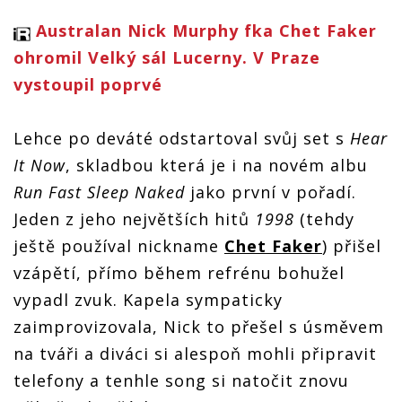
Australan Nick Murphy fka Chet Faker
ohromil Velký sál Lucerny. V Praze
vystoupil poprvé
Lehce po deváté odstartoval svůj set s
Hear
It Now
, skladbou která je i na novém albu
Run Fast Sleep Naked
jako první v pořadí.
Jeden z jeho největších hitů
1998
(tehdy
ještě používal nickname
Chet Faker
) přišel
vzápětí, přímo během refrénu bohužel
vypadl zvuk. Kapela sympaticky
zaimprovizovala, Nick to přešel s úsměvem
na tváři a diváci si alespoň mohli připravit
telefony a tenhle song si natočit znovu