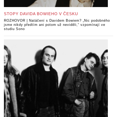
STOPY DAVIDA BOWIEHO V ČESKU
ROZHOVOR | Natáčení s Davidem Bowiem? „Nic podobného
jsme nikdy předtím ani potom už neviděli,“ vzpomínají ve
studiu Sono