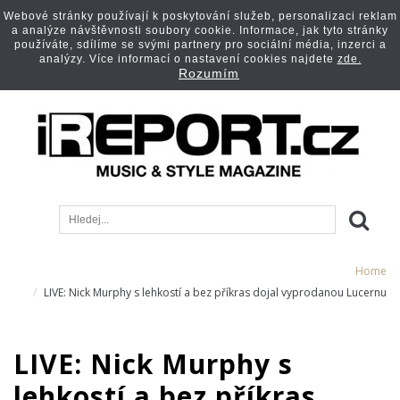
Webové stránky používají k poskytování služeb, personalizaci reklam
a analýze návštěvnosti soubory cookie. Informace, jak tyto stránky
používáte, sdílíme se svými partnery pro sociální média, inzerci a
analýzy. Více informací o nastavení cookies najdete
zde.
Rozumím
Home
LIVE: Nick Murphy s lehkostí a bez příkras dojal vyprodanou Lucernu
LIVE: Nick Murphy s
lehkostí a bez příkras