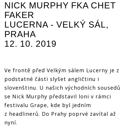
bez
NICK MURPHY FKA
CHET
příkras
příkras
příkras
příkras
dojal
dojal
dojal
dojal
FAKER
vyprodanou
vyprodanou
vyprodanou
vyprodanou
Lucernu
Lucernu
Lucernu
LUCERNA - VELKÝ SÁL,
Lucernu
PRAHA
12. 10. 2019
Ve frontě před Velkým sálem Lucerny je z
podstatné části slyšet angličtinu i
slovenštinu. U našich východních sousedů
se Nick Murphy představil loni v rámci
festivalu Grape, kde byl jedním
z headlinerů. Do Prahy poprvé zavítal až
nyní.