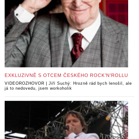
EXKLUZIVNĚ S OTCEM ČESKÉHO ROCK’N’ROLLU
VIDEOROZHOVOR | Jiří Suchý: Hrozně rád bych lenošil, ale
já to nedovedu, jsem workoholik