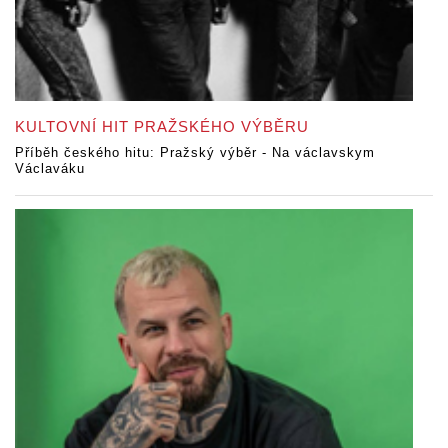
KULTOVNÍ HIT PRAŽSKÉHO VÝBĚRU
Příběh českého hitu: Pražský výběr - Na václavskym
Václaváku