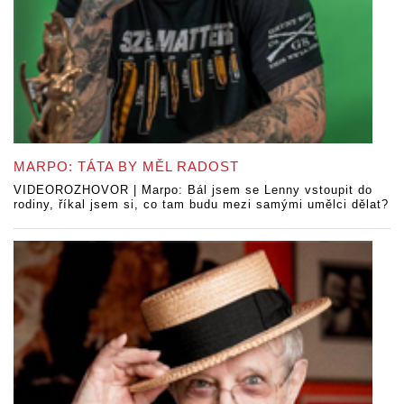
MARPO: TÁTA BY MĚL RADOST
VIDEOROZHOVOR | Marpo: Bál jsem se Lenny vstoupit do
rodiny, říkal jsem si, co tam budu mezi samými umělci dělat?